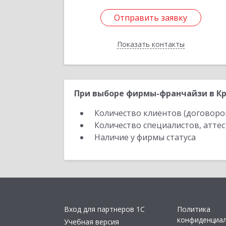
Отправить заявку
Отправить заявку
Показать контакты
Назад
При выборе фирмы-франчайзи в Кр
Количество клиентов (договоро
Количество специалистов, атте
Наличие у фирмы статуса
Вход для партнеров 1С
Политика
конфиденциа
Учебная версия