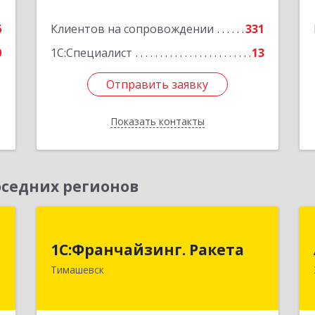
Подробнее
6
Клиентов на сопровождении
331
0
1С:Специалист
13
Отправить заявку
Отправить заявку
Показать контакты
Назад
седних регионов
т
1С:Франчайзинг. Ракета
1С:Франчайзинг. Ракета
й
Краснодарский край, Тимашевский р-
Тимашевск
,
н, Медведовская ст-ца, Чайковского
3
ул, дом № 69