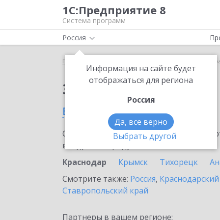
1С:Предприятие 8
Система программ
Россия
Пр
Главная
Сервисы ИТС
1С:Share
1С:Share в К
Информация на сайте будет
отображаться для региона
Заказать 1С:Share
Россия
в Краснодаре
Да, все верно
Ознакомьтесь с информационными карт
Выбрать другой
внедрение продукта.
Краснодар
Крымск
Тихорецк
Ан
Смотрите также:
Россия
,
Краснодарский
Ставропольский край
Партнеры в вашем регионе: