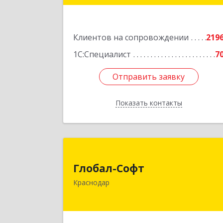
Подробне
Клиентов на сопровождении
219
1С:Специалист
7
Отправить заявку
Отправить заявку
Показать контакты
Назад
Глобал-Соф
Глобал-Софт
350018, Краснодарский край
Краснодар
Краснодар г, Сормовская ул, дом № 
Подробне