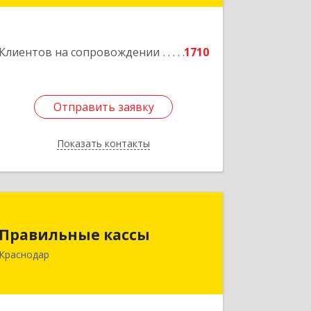
Подробнее
Клиентов на сопровождении
1710
Отправить заявку
Отправить заявку
Показать контакты
Назад
Правильные кассы
Правильные кассы
350075, Краснодарский край,
Краснодар
Краснодар г, им Стасова ул, дом №
184, оф.16