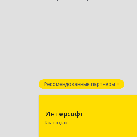
Рекомендованные партнеры
Интерсоф
Интерсофт
350020, Краснодарский край
Краснодар
Краснодар г, Рашпилевская ул, дом 
179/1, оф.61