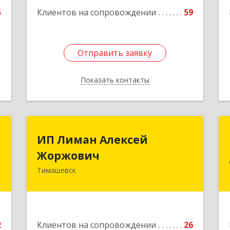
5
Клиентов на сопровождении
59
Отправить заявку
Отправить заявку
Показать контакты
Назад
а
ИП Лиман Алексей
ИП Лиман Алексей
а
Жоржович
Жоржович
Тимашевск
-
352731, Краснодарский край,
,
Тимашевский р-н, Комсомольский п,
2
Мира ул, дом № 76
е
Подробнее
2
Клиентов на сопровождении
26