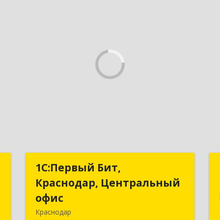
т
1С:Первый Бит,
1С:Первый Бит,
Краснодар, Центральный
Краснодар, Центральный
,
офис
офис
№
Краснодар
8