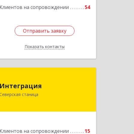
Клиентов на сопровождении
54
Отправить заявку
Отправить заявку
Показать контакты
Назад
Интеграция
Интеграция
353240, Краснодарский край,
Северская станица
Северская ст-ца, Первомайская ул,
дом № 28
Подробнее
Клиентов на сопровождении
15