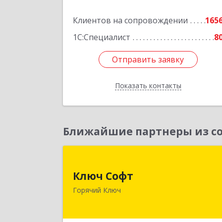
Клиентов на сопровождении
165
1С:Специалист
8
Отправить заявку
Отправить заявку
Показать контакты
Назад
Ближайшие партнеры из со
Ключ Соф
Ключ Софт
353287, Краснодарский край, Горячи
Горячий Ключ
Ключ г, Первомайский п, Бендуса ул
дом № 1