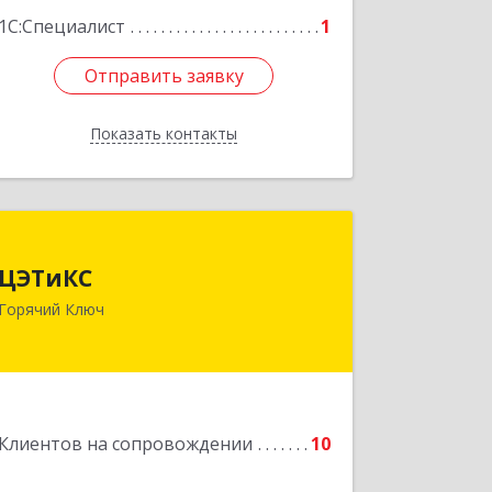
1С:Специалист
1
Отправить заявку
Отправить заявку
Показать контакты
Назад
ЦЭТиКС
ЦЭТиКС
353290, Краснодарский край, Горячий
Горячий Ключ
Ключ г, Ленина ул, дом № 208, оф.21
Подробнее
Клиентов на сопровождении
10