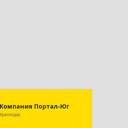
Компания Портал-Юг
Компания Портал-Юг
350015, Краснодарский край,
Краснодар
Краснодар г, Путевая ул, дом № 1,
кв.309