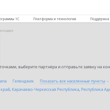
ограммы 1С
Платформа и технологии
Поддержка 
раснодаре
очками, выберите партнёра и отправьте заявку на ко
апа
Геленджик
Показать все населенные
пункты
 край
,
Карачаево-Черкесская Республика
,
Республика Ад