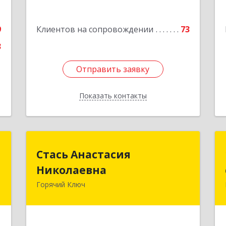
е
Подробнее
9
Клиентов на сопровождении
73
3
Отправить заявку
Отправить заявку
Показать контакты
Назад
о
Стась Анастасия
Стась Анастасия
Николаевна
Николаевна
,
6
Горячий Ключ
353290, г. Горячий Ключ, ул. Ленина, д.
242, кв.23
е
Подробнее