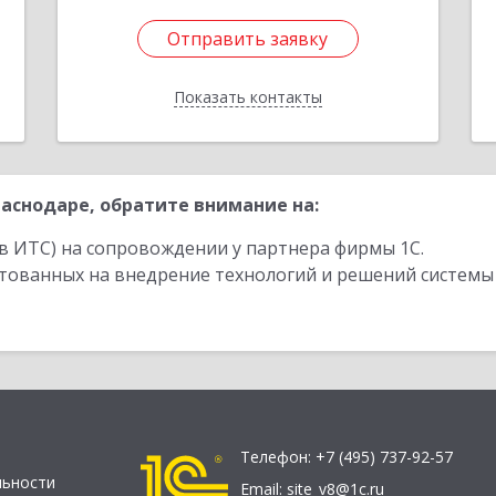
Отправить заявку
Отправить заявку
Показать контакты
Назад
аснодаре, обратите внимание на:
в ИТС) на сопровождении у партнера фирмы 1С.
стованных на внедрение технологий и решений системы
Телефон:
+7 (495) 737-92-57
льности
Email:
site_v8@1c.ru