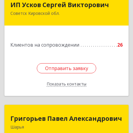
ИП Усков Сергей Викторович
ИП Усков Сергей Викторович
Советск Кировской обл.
613340, Кировская обл, Советск г, Дружбы ул,
дом № 29
Подробнее
Клиентов на сопровождении
26
Отправить заявку
Отправить заявку
Показать контакты
Назад
Григорьев Павел Александрович
Григорьев Павел Александрович
Шарья
157505, Костромская область, город Шарья,