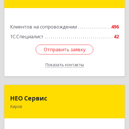
дом № 17
Подробнее
Клиентов на сопровождении
496
1С:Специалист
42
Отправить заявку
Отправить заявку
Показать контакты
Назад
НЕО Сервис
НЕО Сервис
Киров
610045, Кировская обл, Киров г, Ульяновская
ул, дом № 36
Подробнее