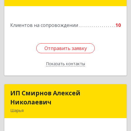
улица Краснухина, дом 6.
Подробнее
Клиентов на сопровождении
10
Отправить заявку
Отправить заявку
Показать контакты
Назад
ИП Смирнов Алексей
ИП Смирнов Алексей
Николаевич
Николаевич
Шарья
Подробнее