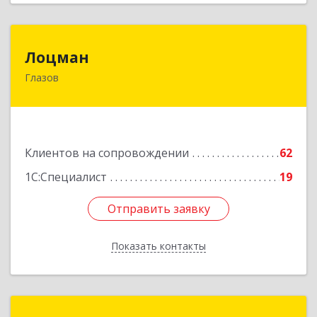
Лоцман
Лоцман
Глазов
427620, Удмуртская Респ, Глазов г, Сибирская
ул, дом № 20
Подробнее
Клиентов на сопровождении
62
1С:Специалист
19
Отправить заявку
Отправить заявку
Показать контакты
Назад