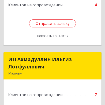
Клиентов на сопровождении
4
Отправить заявку
Отправить заявку
Показать контакты
Назад
ИП Ахмадуллин Ильгиз
ИП Ахмадуллин Ильгиз
Лотфуллович
Лотфуллович
Малмыж
612920, Кировская обл, г.Малмыж, ул.Ленина, 27
оф.1
Клиентов на сопровождении
7
Подробнее