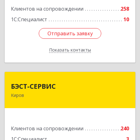
Клиентов на сопровождении
258
1С:Специалист
10
Отправить заявку
Отправить заявку
Показать контакты
Назад
БЭСТ-СЕРВИС
БЭСТ-СЕРВИС
Киров
610045, Кировская обл, Киров г, Дмитрия
Козулева ул, дом № 2, корпус 1
Подробнее
Клиентов на сопровождении
240
1С:Специалист
3