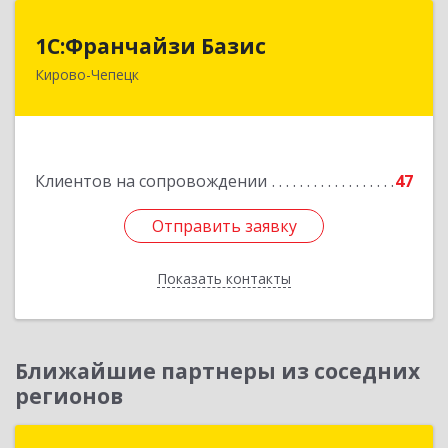
1С:Франчайзи Базис
1С:Франчайзи Базис
Кирово-Чепецк
613044, Кировская обл, город Кирово-Чепецк
г.о., Кирово-Чепецк г, Школьная ул, дом № 2,
оф.323
Подробнее
Клиентов на сопровождении
47
Отправить заявку
Отправить заявку
Показать контакты
Назад
Ближайшие партнеры из соседних
регионов