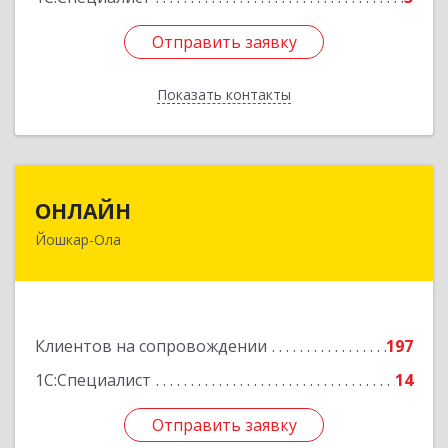
Отправить заявку
Отправить заявку
Показать контакты
Назад
ОНЛАЙН
ОНЛАЙН
Йошкар-Ола
424000, Марий Эл Респ, Йошкар-Ола г,
Комсомольская ул, дом № 132, пом.III
Подробнее
Клиентов на сопровождении
197
1С:Специалист
14
Отправить заявку
Отправить заявку