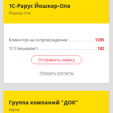
1С-Рарус Йошкар-Ола
1С-Рарус Йошкар-Ола
Йошкар-Ола
424004, Марий Эл Респ, Йошкар-Ола г, Волкова
ул, дом № 68
Подробнее
Клиентов на сопровождении
1395
1С:Специалист
182
Отправить заявку
Отправить заявку
Показать контакты
Назад
Группа компаний "ДОК"
Группа компаний "ДОК"
Киров
610017, Кировская обл, Киров г, Горького ул,