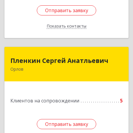
Отправить заявку
Отправить заявку
Показать контакты
Назад
Пленкин Сергей Анатльевич
Пленкин Сергей Анатльевич
Орлов
612 270, 612270, Кировская обл, , Орлов г,
Ленина ул, дом. 128
Подробнее
Клиентов на сопровождении
5
Отправить заявку
Отправить заявку