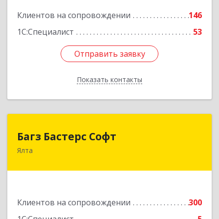
Подробнее
Клиентов на сопровождении
146
1С:Специалист
53
Отправить заявку
Отправить заявку
Показать контакты
Назад
Багз Бастерс Софт
Багз Бастерс Софт
Ялта
298603, Крым Респ, Ялта г, Свердлова ул, дом №
34
Подробнее
Клиентов на сопровождении
300