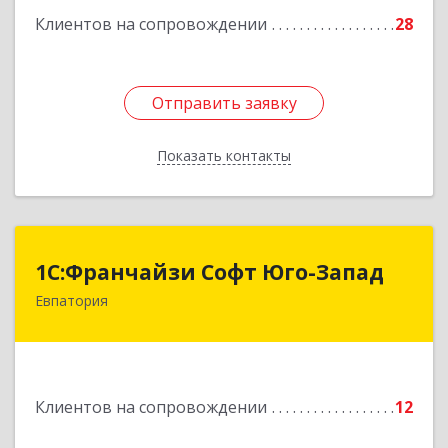
Клиентов на сопровождении
28
Отправить заявку
Отправить заявку
Показать контакты
Назад
1С:Франчайзи Софт Юго-Запад
1С:Франчайзи Софт Юго-Запад
Евпатория
297407, Крым Респ, Евпатория г, Победы пр-кт,
дом № 13, кв.45
Подробнее
Клиентов на сопровождении
12