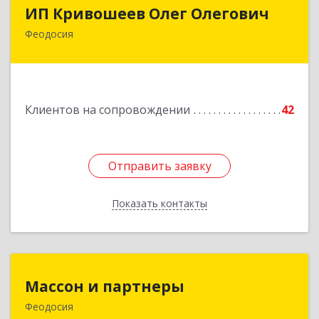
ИП Кривошеев Олег Олегович
ИП Кривошеев Олег Олегович
Феодосия
Подробнее
Клиентов на сопровождении
42
Отправить заявку
Отправить заявку
Показать контакты
Назад
Массон и партнеры
Массон и партнеры
Феодосия
298112, Крым Респ, Феодосия г, Крымская ул,