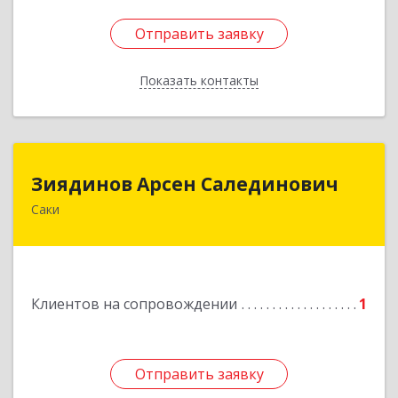
Отправить заявку
Отправить заявку
Показать контакты
Назад
Зиядинов Арсен Салединович
Зиядинов Арсен Салединович
Саки
г.Саки, Интернациональная, 5/2, кв.1
Подробнее
Клиентов на сопровождении
1
Отправить заявку
Отправить заявку