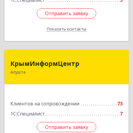
1С:Специалист
5
Отправить заявку
Отправить заявку
Показать контакты
Назад
КрымИнформЦентр
КрымИнформЦентр
Алушта
298500, Крым Респ, Алушта г, Горького ул, дом
№ 34А, оф.7
Подробнее
Клиентов на сопровождении
73
1С:Специалист
7
Отправить заявку
Отправить заявку