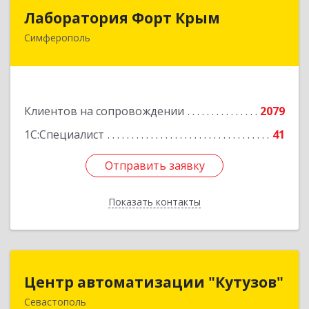
Лаборатория Форт Крым
Лаборатория Форт Крым
Симферополь
295034, Крым Респ, Симферополь г, Киевская
ул, дом № 79, оф.902
Подробнее
Клиентов на сопровождении
2079
1С:Специалист
41
Отправить заявку
Отправить заявку
Показать контакты
Назад
Центр автоматизации "Кутузов"
Центр автоматизации "Кутузов"
Севастополь
299011, Севастополь г, Генерала Петрова ул,