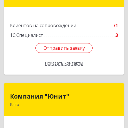
дом № 31
Подробнее
Клиентов на сопровождении
71
1С:Специалист
3
Отправить заявку
Отправить заявку
Показать контакты
Назад
Компания "Юнит"
Компания "Юнит"
Ялта
298600, Крым Респ, Ялта г, Васильева ул, дом №
16, оф.400
Подробнее