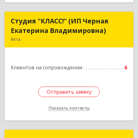
Студия "КЛАСС!" (ИП Черная
Студия "КЛАСС!" (ИП Черная
Екатерина Владимировна)
Екатерина Владимировна)
Ялта
98600, г. Ялта, ул. Свердлова, 24
Подробнее
Клиентов на сопровождении
6
Отправить заявку
Отправить заявку
Показать контакты
Назад