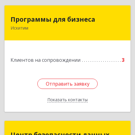
Программы для бизнеса
Программы для бизнеса
Искитим
Подробнее
Клиентов на сопровождении
3
Отправить заявку
Отправить заявку
Показать контакты
Назад
Центр безопасности данных
Центр безопасности данных