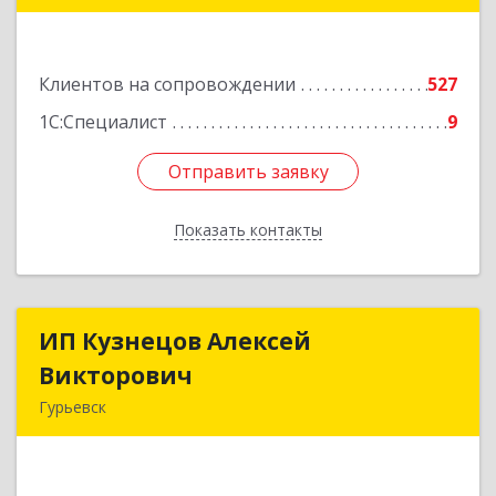
Подробнее
Клиентов на сопровождении
527
1С:Специалист
9
Отправить заявку
Отправить заявку
Показать контакты
Назад
ИП Кузнецов Алексей
ИП Кузнецов Алексей
Викторович
Викторович
Гурьевск
652780, Кемеровская обл, Гурьевский р-н,
Гурьевск г, Суворова ул, дом № 32