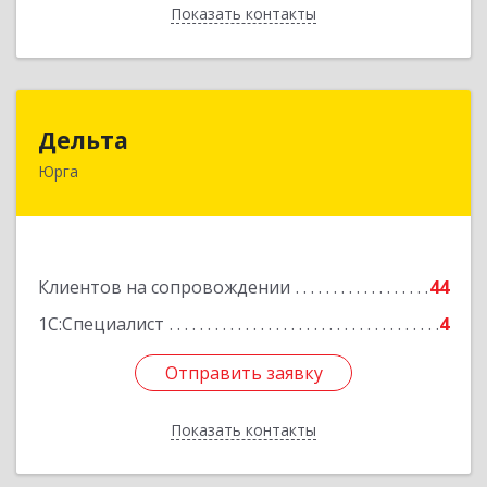
Показать контакты
Назад
Дельта
Дельта
Юрга
652050, Кемеровская область - Кузбасс обл,
Юрга г, Ленинградская ул, дом № 52, оф.32
Подробнее
Клиентов на сопровождении
44
1С:Специалист
4
Отправить заявку
Отправить заявку
Показать контакты
Назад