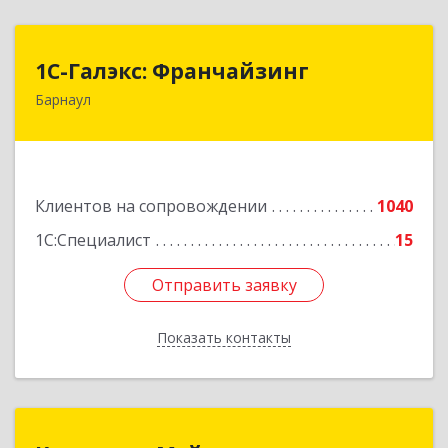
1С-Галэкс: Франчайзинг
1С-Галэкс: Франчайзинг
Барнаул
656015, Алтайский край, Барнаул г, Деповская
ул, дом № 7, каб.А-105
Подробнее
Клиентов на сопровождении
1040
1С:Специалист
15
Отправить заявку
Отправить заявку
Показать контакты
Назад
Компания Мэйпл