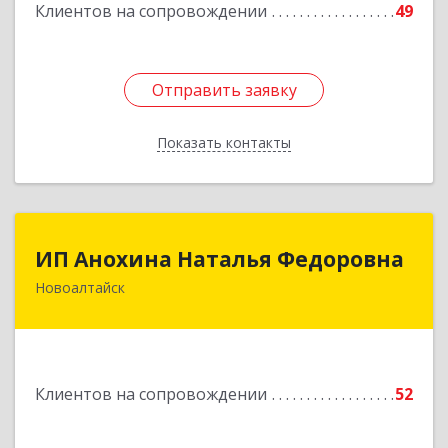
Клиентов на сопровождении
49
Подробнее
Отправить заявку
Отправить заявку
Показать контакты
Назад
ИП Анохина Наталья Федоровна
ИП Анохина Наталья Федоровна
Новоалтайск
658041, Алтайский край, Новоалтайск г,
Белоярская ул, дом № 132
Подробнее
Клиентов на сопровождении
52