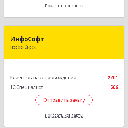
Показать контакты
Назад
ИнфоСофт
ИнфоСофт
Новосибирск
630091, Новосибирская обл, Новосибирск г,
Крылова ул, дом № 31
Подробнее
Клиентов на сопровождении
2201
1С:Специалист
506
Отправить заявку
Отправить заявку
Показать контакты
Назад