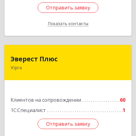
Отправить заявку
Отправить заявку
Показать контакты
Назад
Эверест Плюс
Эверест Плюс
Юрга
652055, Кемеровская обл, Юрга г, Московская
ул, дом № 9, оф.1
Подробнее
Клиентов на сопровождении
60
1С:Специалист
1
Отправить заявку
Отправить заявку