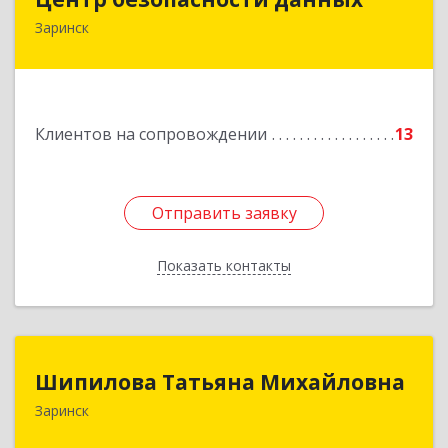
Заринск
659100, Алтайский край, Заринск г, Таратынова
ул, дом № 11, кв.9
Подробнее
Клиентов на сопровождении
13
Отправить заявку
Отправить заявку
Показать контакты
Назад
Шипилова Татьяна Михайловна
Шипилова Татьяна Михайловна
Заринск
Подробнее