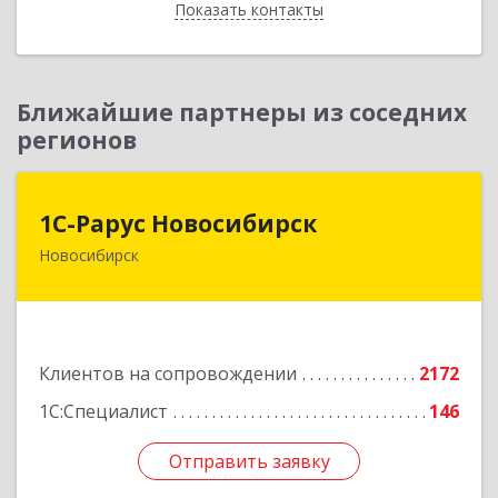
Показать контакты
Назад
Ближайшие партнеры из соседних
регионов
1С-Рарус Новосибирск
1С-Рарус Новосибирск
Новосибирск
630015, Новосибирская обл, Новосибирск г,
Планетная ул, дом № 30,производственный
корпус 2Б, пом.5а
Подробнее
Клиентов на сопровождении
2172
1С:Специалист
146
Отправить заявку
Отправить заявку