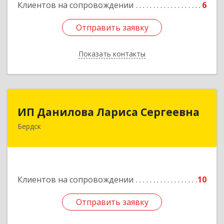
Клиентов на сопровождении
6
Отправить заявку
Отправить заявку
Показать контакты
Назад
ИП Данилова Лариса Сергеевна
ИП Данилова Лариса Сергеевна
Бердск
633004, Новосибирская обл, Бердск г, Озерная
ул, дом № 42, кв.40
Подробнее
Клиентов на сопровождении
10
Отправить заявку
Отправить заявку