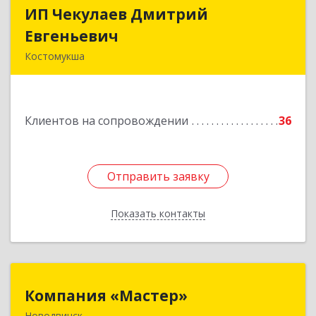
ИП Чекулаев Дмитрий
ИП Чекулаев Дмитрий
Евгеньевич
Евгеньевич
Костомукша
Подробнее
Клиентов на сопровождении
36
Отправить заявку
Отправить заявку
Показать контакты
Назад
Компания «Мастер»
Компания «Мастер»
Новодвинск