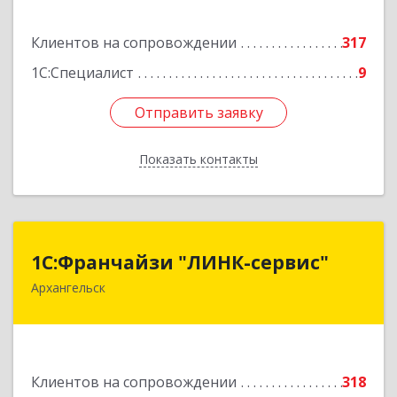
Подробнее
Клиентов на сопровождении
317
1С:Специалист
9
Отправить заявку
Отправить заявку
Показать контакты
Назад
1С:Франчайзи "ЛИНК-сервис"
1С:Франчайзи "ЛИНК-сервис"
Архангельск
163000, Архангельская обл, Архангельск г,
Ленина пл., дом № 4, оф.1810 (18 этаж)
Подробнее
Клиентов на сопровождении
318