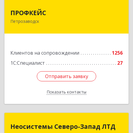
ПРОФКЕЙС
ПРОФКЕЙС
Петрозаводск
185035, Карелия Респ, Петрозаводск г, Красная
ул, дом № 10
Подробнее
Клиентов на сопровождении
1256
1С:Специалист
27
Отправить заявку
Отправить заявку
Показать контакты
Назад
Неосистемы Северо-Запад ЛТД
Неосистемы Северо-Запад ЛТД