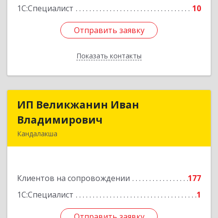
1С:Специалист
10
Отправить заявку
Отправить заявку
Показать контакты
Назад
ИП Великжанин Иван
ИП Великжанин Иван
Владимирович
Владимирович
Кандалакша
184046, Мурманская обл, Кандалакша г,
Наймушина ул, дом № 16, кв.37
Клиентов на сопровождении
177
Подробнее
1С:Специалист
1
Отправить заявку
Отправить заявку