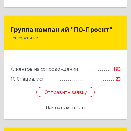
Группа компаний "ПО-Проект"
Группа компаний "ПО-Проект"
Северодвинск
164500, Архангельская обл, Северодвинск г,
Бойчука ул, дом № 3, оф.401
Подробнее
Клиентов на сопровождении
193
1С:Специалист
23
Отправить заявку
Отправить заявку
Показать контакты
Назад