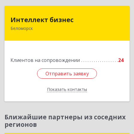
Интеллект бизнес
Интеллект бизнес
Беломорск
г. Беломорск, Портовое шоссе, д.1
Подробнее
Клиентов на сопровождении
24
Отправить заявку
Отправить заявку
Показать контакты
Назад
Ближайшие партнеры из соседних
регионов