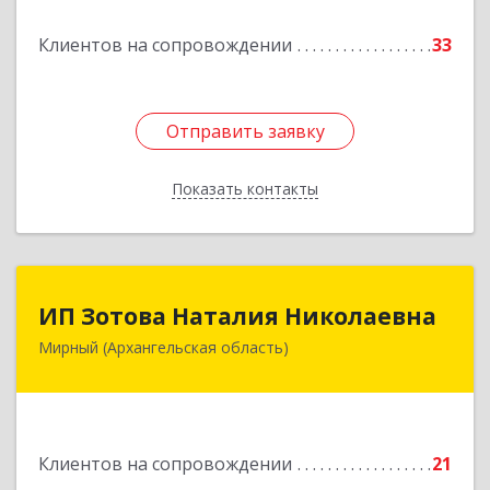
Подробнее
Клиентов на сопровождении
33
Отправить заявку
Отправить заявку
Показать контакты
Назад
ИП Зотова Наталия Николаевна
ИП Зотова Наталия Николаевна
Мирный (Архангельская область)
164170, г.Мирный, Архангельской обл.,
ул.Советская, д.8, кв.80
Подробнее
Клиентов на сопровождении
21