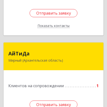
Отправить заявку
Отправить заявку
Показать контакты
Назад
АйТиДа
АйТиДа
Мирный (Архангельская область)
164170, Архангельская обл, Мирный г,
Космонавтов ул, дом № 12, оф.55
Подробнее
Клиентов на сопровождении
1
Отправить заявку
Отправить заявку