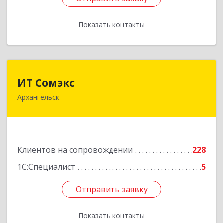
Показать контакты
Назад
ИТ Сомэкс
ИТ Сомэкс
Архангельск
163001, Архангельская обл, Архангельск г,
Советских Космонавтов пр-кт, дом № 176,
оф.13
Подробнее
Клиентов на сопровождении
228
1С:Специалист
5
Отправить заявку
Отправить заявку
Показать контакты
Назад