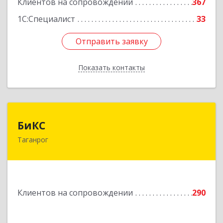
Клиентов на сопровождении
367
1С:Специалист
33
Отправить заявку
Отправить заявку
Показать контакты
Назад
БиКС
БиКС
Таганрог
347900, Ростовская обл, Таганрог г, Фрунзе ул,
дом № 74, кв.1
Подробнее
Клиентов на сопровождении
290