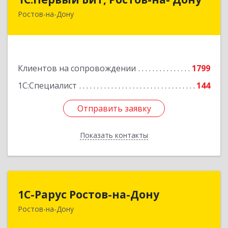
Ростов-на-Дону
344091, Ростовская обл, Ростов-на-Дону г,
Малиновского ул, дом № 3, корпус 1, пом.36
Подробнее
Клиентов на сопровождении
1799
1С:Специалист
144
Отправить заявку
Отправить заявку
Показать контакты
Назад
1С-Рарус Ростов-на-Дону
1С-Рарус Ростов-на-Дону
Ростов-на-Дону
344002, Ростовская обл, г.о. город Ростов-на-
Дону, Ростов-на-Дону г, Газетный пер, дом №