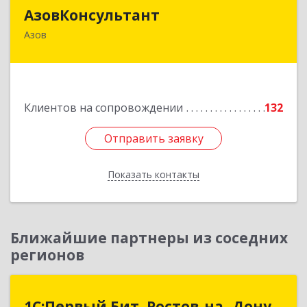
АзовКонсультант
АзовКонсультант
Азов
346780, Ростовская обл, Азов г, Петровский б-р,
дом № 5
Подробнее
Клиентов на сопровождении
132
Отправить заявку
Отправить заявку
Показать контакты
Назад
Ближайшие партнеры из соседних
регионов
1С:Первый Бит, Ростов-на- Дону
1С:Первый Бит, Ростов-на- Дону