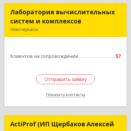
Лаборатория вычислительных
Лаборатория вычислительных
систем и комплексов
систем и комплексов
Новочеркасск
346428, Ростовская обл, Новочеркасск г,
Михайловская ул, дом № 164А, корпус 1, ком.19
Клиентов на сопровождении
57
Подробнее
Отправить заявку
Отправить заявку
Показать контакты
Назад
ActiProf (ИП Щербаков Алексей
ActiProf (ИП Щербаков Алексей