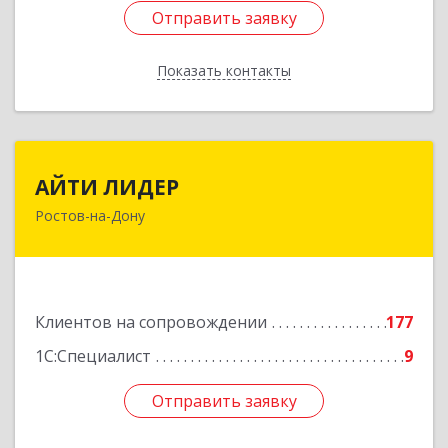
Отправить заявку
Отправить заявку
Показать контакты
Назад
АЙТИ ЛИДЕР
АЙТИ ЛИДЕР
Ростов-на-Дону
344065, Ростовская обл, Ростов-на-Дону г,
Беломорский пер, дом № 98, оф.206
Подробнее
Клиентов на сопровождении
177
1С:Специалист
9
Отправить заявку
Отправить заявку