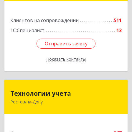
47Б
Подробнее
Клиентов на сопровождении
511
1С:Специалист
13
Отправить заявку
Отправить заявку
Показать контакты
Назад
Технологии учета
Технологии учета
Ростов-на-Дону
344064, Ростовская обл, Ростов-на-Дону г,
Вавилова ул, дом № 68, оф.309
Подробнее