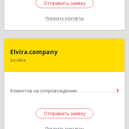
Отправить заявку
Отправить заявку
Показать контакты
Назад
Elvira.company
Elvira.company
Батайск
Подробнее
Клиентов на сопровождении
1
Отправить заявку
Отправить заявку
Показать контакты
Назад