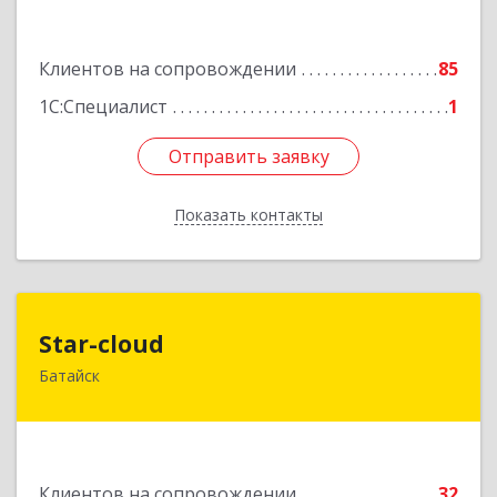
Подробнее
Клиентов на сопровождении
85
1С:Специалист
1
Отправить заявку
Отправить заявку
Показать контакты
Назад
Star-cloud
Star-cloud
Батайск
346880, Ростовская обл, Батайск г, Фермерская
ул, дом № 16, оф.8
Подробнее
Клиентов на сопровождении
32