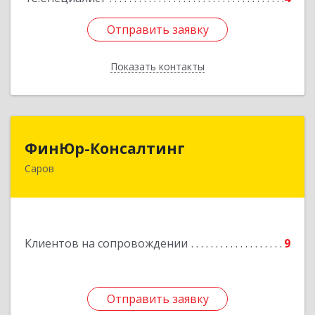
Отправить заявку
Отправить заявку
Показать контакты
Назад
ФинЮр-Консалтинг
ФинЮр-Консалтинг
Саров
607190, Нижегородская обл, Саров г,
Куйбышева ул, дом № 11
Подробнее
Клиентов на сопровождении
9
Отправить заявку
Отправить заявку