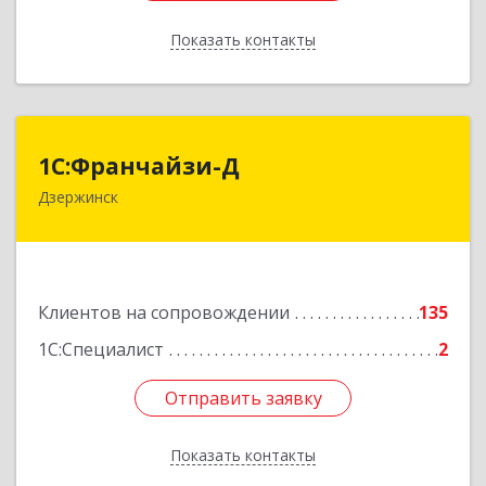
Показать контакты
Назад
1С:Франчайзи-Д
1С:Франчайзи-Д
Дзержинск
606025, Нижегородская обл, Дзержинск г,
Циолковского пр-кт, дом № 15
Подробнее
Клиентов на сопровождении
135
1С:Специалист
2
Отправить заявку
Отправить заявку
Показать контакты
Назад