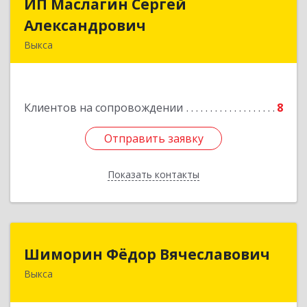
ИП Маслагин Сергей
ИП Маслагин Сергей
Александрович
Александрович
Выкса
607060, Нижегородская обл, , Выкса г, Красная
пл., 16/61
Клиентов на сопровождении
8
Подробнее
Отправить заявку
Отправить заявку
Показать контакты
Назад
Шиморин Фёдор Вячеславович
Шиморин Фёдор Вячеславович
Выкса
Подробнее