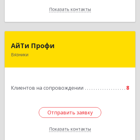
Показать контакты
Назад
АйТи Профи
АйТи Профи
Вязники
Подробнее
Клиентов на сопровождении
8
Отправить заявку
Отправить заявку
Показать контакты
Назад