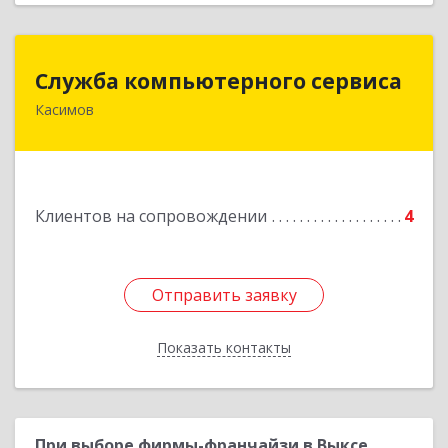
Служба компьютерного сервиса
Служба компьютерного сервиса
Касимов
391300, Рязанская обл., г.Касимов, ул.Советская
136
Подробнее
Клиентов на сопровождении
4
Отправить заявку
Отправить заявку
Показать контакты
Назад
При выборе фирмы-франчайзи в Выксе,