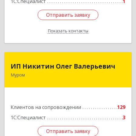
1С:Специалист
1
Отправить заявку
Отправить заявку
Показать контакты
Назад
ИП Никитин Олег Валерьевич
ИП Никитин Олег Валерьевич
Муром
602267, Владимирская обл, Муром г,
Коммунистическая ул., дом № 36
Подробнее
Клиентов на сопровождении
129
1С:Специалист
3
Отправить заявку
Отправить заявку