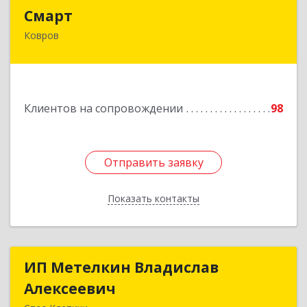
Смарт
Смарт
Ковров
601900, Владимирская обл, Ковров г, Труда ул,
дом № 4, строение 99, оф.42
Подробнее
Клиентов на сопровождении
98
Отправить заявку
Отправить заявку
Показать контакты
Назад
ИП Метелкин Владислав
ИП Метелкин Владислав
Алексеевич
Алексеевич