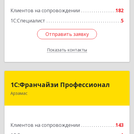
Подробнее
Клиентов на сопровождении
182
1С:Специалист
5
Отправить заявку
Отправить заявку
Показать контакты
Назад
1С:Франчайзи Профессионал
1С:Франчайзи Профессионал
Арзамас
607227, Нижегородская обл, Арзамас г, Кирова
ул, дом № 56, кв.6
Подробнее
Клиентов на сопровождении
143