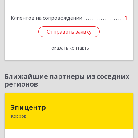
Клиентов на сопровождении
1
Отправить заявку
Отправить заявку
Показать контакты
Назад
Ближайшие партнеры из соседних
регионов
Эпицентр
Эпицентр
Ковров
601900, Владимирская обл, Ковров г, Барсукова
ул, дом № 17