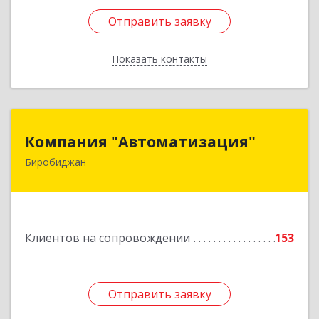
Отправить заявку
Отправить заявку
Показать контакты
Назад
Компания "Автоматизация"
Компания "Автоматизация"
Биробиджан
679016, Еврейская Аобл, Биробиджан г,
Советская ул, дом № 59, кв.3
Подробнее
Клиентов на сопровождении
153
Отправить заявку
Отправить заявку