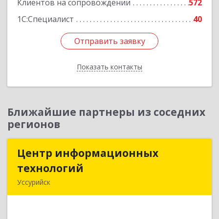
Клиентов на сопровождении
572
1С:Специалист
40
Отправить заявку
Отправить заявку
Показать контакты
Назад
Ближайшие партнеры из соседних
регионов
Центр информационных
Центр информационных
технологий
технологий
Уссурийск
692512, Приморский край, Уссурийск г,
Пушкина ул, дом № 1, пом.2