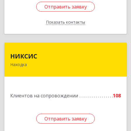
Отправить заявку
Отправить заявку
Показать контакты
Назад
НИКСИС
НИКСИС
Находка
692903, Приморский край, Находка г,
Находкинский пр-кт, дом № 84, кв.73А
Подробнее
Клиентов на сопровождении
108
Отправить заявку
Отправить заявку