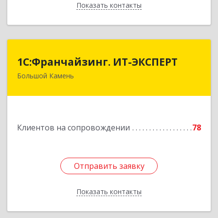
Показать контакты
Назад
1С:Франчайзинг. ИТ-ЭКСПЕРТ
1С:Франчайзинг. ИТ-ЭКСПЕРТ
Большой Камень
692806, Приморский край, Большой Камень г,
Карла Маркса ул, дом № 57, этаж 3
Подробнее
Клиентов на сопровождении
78
Отправить заявку
Отправить заявку
Показать контакты
Назад