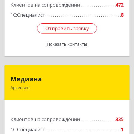
Клиентов на сопровождении
472
Подробнее
1С:Специалист
8
Отправить заявку
Отправить заявку
Показать контакты
Назад
Медиана
Медиана
Арсеньев
692330, Приморский край, Арсеньев г,
Ломоносова ул, дом № 24, кв.1
Подробнее
Клиентов на сопровождении
335
1С:Специалист
1