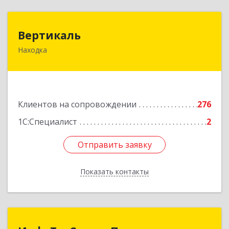
Вертикаль
Вертикаль
Находка
692928, Приморский край, Находка г,
Постышева ул, дом № 27
Подробнее
Клиентов на сопровождении
276
1С:Специалист
2
Отправить заявку
Отправить заявку
Показать контакты
Назад
ИнфоТехСервисПрим