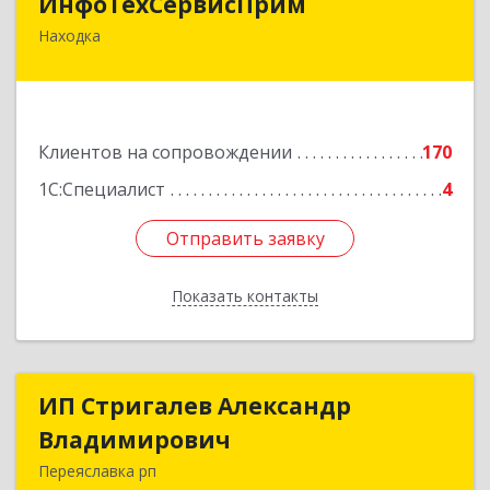
ИнфоТехСервисПрим
Находка
692916, Приморский край, Находка г,
Чернышевского ул, дом № 36, оф.305
Подробнее
Клиентов на сопровождении
170
1С:Специалист
4
Отправить заявку
Отправить заявку
Показать контакты
Назад
ИП Стригалев Александр
ИП Стригалев Александр
Владимирович
Владимирович
Переяславка рп