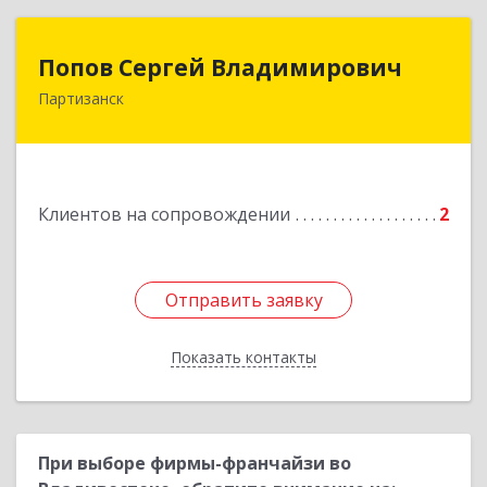
Попов Сергей Владимирович
Попов Сергей Владимирович
Партизанск
692922, Приморский край, г. Находка, ул.
Пограничная, 30-18
Подробнее
Клиентов на сопровождении
2
Отправить заявку
Отправить заявку
Показать контакты
Назад
При выборе фирмы-франчайзи во