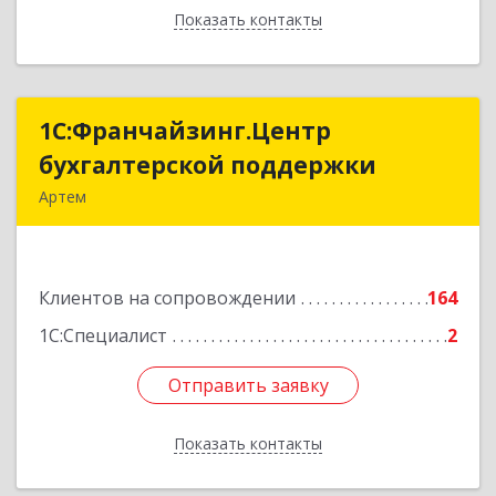
Показать контакты
Назад
1С:Франчайзинг.Центр
1С:Франчайзинг.Центр
бухгалтерской поддержки
бухгалтерской поддержки
Артем
692760, Приморский край, Артем г, Фрунзе ул,
дом № 54А, каб.21
Клиентов на сопровождении
164
Подробнее
1С:Специалист
2
Отправить заявку
Отправить заявку
Показать контакты
Назад