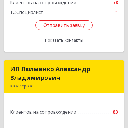
Клиентов на сопровождении
78
Подробнее
1С:Специалист
1
Отправить заявку
Отправить заявку
Показать контакты
Назад
ИП Якименко Александр
ИП Якименко Александр
Владимирович
Владимирович
Кавалерово
692400, Приморский край, Кавалеровский р-н,
Горнореченский пгт, Октябрьская ул, дом № 5
Клиентов на сопровождении
83
Подробнее