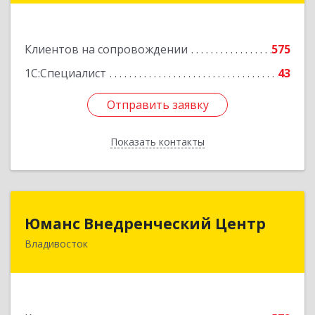
Подробнее
Клиентов на сопровождении
575
1С:Специалист
43
Отправить заявку
Отправить заявку
Показать контакты
Назад
Юманс Внедренческий Центр
Юманс Внедренческий Центр
Владивосток
690014, Приморский край, Владивосток г,
Некрасовская ул, дом № 48а
Подробнее