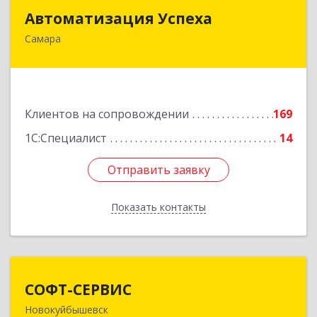
Автоматизация Успеха
Автоматизация Успеха
Самара
443011, Самарская обл, Самара г, 22
Партсъезда ул, дом № 207, оф.14
Подробнее
Клиентов на сопровождении
169
1С:Специалист
14
Отправить заявку
Отправить заявку
Показать контакты
Назад
СОФТ-СЕРВИС
СОФТ-СЕРВИС
Новокуйбышевск
446206, Самарская обл, Новокуйбышевск г,