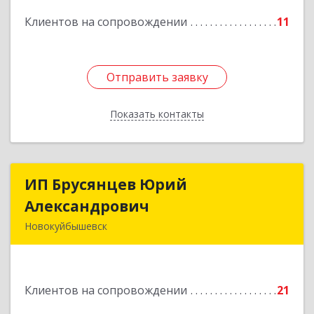
Подробнее
Клиентов на сопровождении
11
Отправить заявку
Отправить заявку
Показать контакты
Назад
ИП Брусянцев Юрий
ИП Брусянцев Юрий
Александрович
Александрович
Новокуйбышевск
446200, Самарская обл, Новокуйбышевск г,
Гагарина 11
Клиентов на сопровождении
21
Подробнее