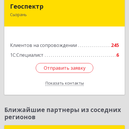
Геоспектр
Геоспектр
Сызрань
446001, Самарская обл, Сызрань г, Кирова ул,
дом № 46
Подробнее
Клиентов на сопровождении
245
1С:Специалист
6
Отправить заявку
Отправить заявку
Показать контакты
Назад
Ближайшие партнеры из соседних
регионов