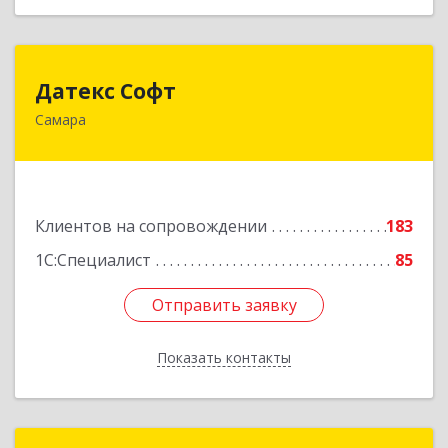
Датекс Софт
Датекс Софт
Самара
443070, Самарская обл, Самара г, Партизанская
ул, дом № 86, оф.723
Подробнее
Клиентов на сопровождении
183
1С:Специалист
85
Отправить заявку
Отправить заявку
Показать контакты
Назад