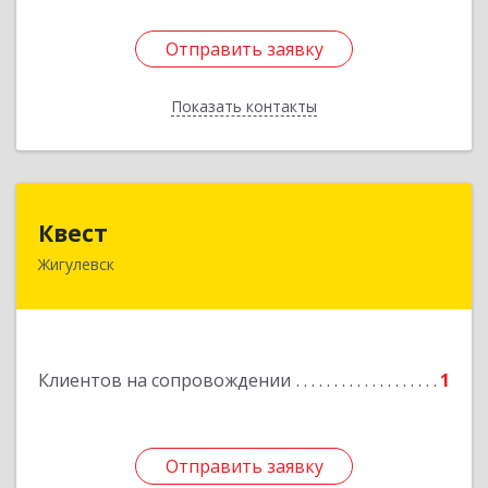
Отправить заявку
Отправить заявку
Показать контакты
Назад
Квест
Квест
Жигулевск
445350, Самарская обл., Жигулевск, ул.Пушкина,
21, офис 4
Подробнее
Клиентов на сопровождении
1
Отправить заявку
Отправить заявку