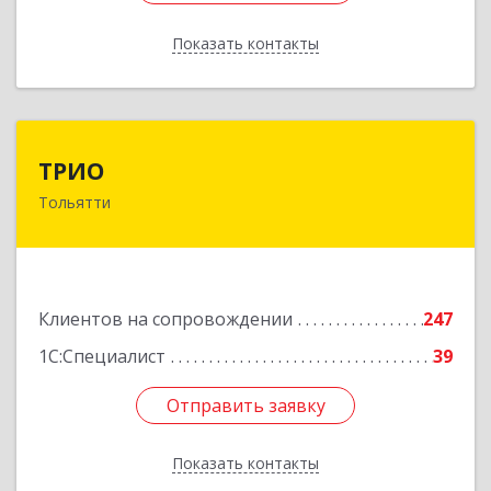
Показать контакты
Назад
ТРИО
ТРИО
Тольятти
445004, Самарская обл, Тольятти г,
Автозаводское ш, дом № 21, оф.200
Подробнее
Клиентов на сопровождении
247
1С:Специалист
39
Отправить заявку
Отправить заявку
Показать контакты
Назад