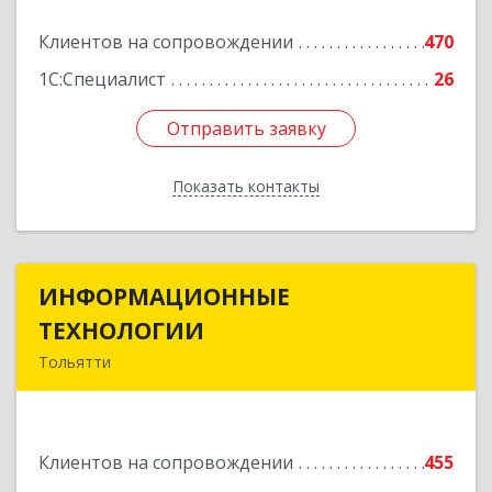
Подробнее
Клиентов на сопровождении
470
1С:Специалист
26
Отправить заявку
Отправить заявку
Показать контакты
Назад
ИНФОРМАЦИОННЫЕ
ИНФОРМАЦИОННЫЕ
ТЕХНОЛОГИИ
ТЕХНОЛОГИИ
Тольятти
445043, Самарская обл, Тольятти г, Южное ш,
дом № 161, корпус 2.1, оф.309А
Клиентов на сопровождении
455
Подробнее