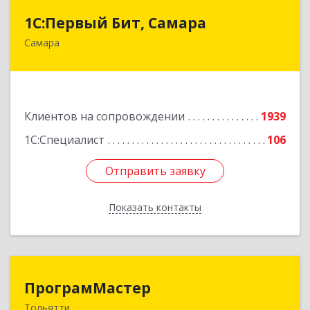
1С:Первый Бит, Самара
1С:Первый Бит, Самара
Самара
443013, Самарская обл, Самара г, Дачная ул,
дом № 24, пом.2/25
Подробнее
Клиентов на сопровождении
1939
1С:Специалист
106
Отправить заявку
Отправить заявку
Показать контакты
Назад
ПрограмМастер
ПрограмМастер
Тольятти