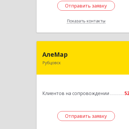
Отправить заявку
Отправить заявку
Показать контакты
Назад
АлеМа
АлеМар
Рубцовск
658210, Алтайский край, Рубцовск г
Комсомольская ул, дом № 8
Подробне
Клиентов на сопровождении
5
Отправить заявку
Отправить заявку