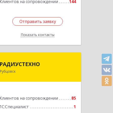
Клиентов на сопровождении
144
Отправить заявку
Отправить заявку
Показать контакты
Назад
РАДИУСТЕХНО
РАДИУСТЕХНО
Рубцовск
658225, Алтайский край, Рубцовск г,
Ленина пр-кт, дом № 206, оф.427
Подробнее
Клиентов на сопровождении
85
1С:Специалист
1