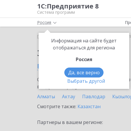
1С:Предприятие 8
Система программ
Россия
Пр
Главная
Сервисы ИТС
1С:СБП B2B
1С:СБП B2
Информация на сайте будет
отображаться для региона
Заказать 1С:СБП B2B
Россия
в Шымкенте
Да, все верно
Ознакомьтесь с информационными карт
Выбрать другой
внедрение продукта.
Алматы
Актау
Павлодар
Кызыло
Смотрите также:
Казахстан
Партнеры в вашем регионе: