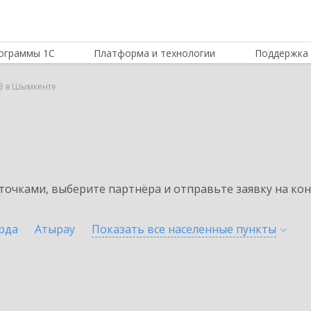
ограммы 1С
Платформа и технологии
Поддержка 
B в Шымкенте
очками, выберите партнёра и отправьте заявку на ко
рда
Атырау
Показать все населенные
пункты