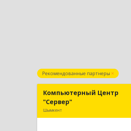
Рекомендованные партнеры
Компьютерный Центр
Компьютерный Цент
"Сервер"
"Сервер
Шымкент
Казахстан, 160000, г. Шымкент, ул
Казыбек-Би, д.