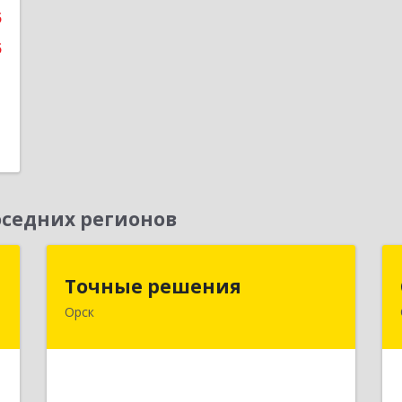
5
е
5
седних регионов
"
Точные решения
Точные решения
Орск
,
462403, Оренбургская обл, Орск г,
,
Краматорская ул, дом № 2Б, пом.3,
6
этаж 1, офис 2