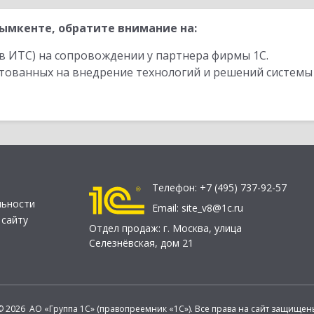
мкенте, обратите внимание на:
в ИТС) на сопровождении у партнера фирмы 1С.
стованных на внедрение технологий и решений системы
Телефон:
+7 (495) 737-92-57
льности
Email:
site_v8@1c.ru
 сайту
Отдел продаж:
г. Москва
,
улица
Селезнёвская, дом 21
© 2026 АО «Группа 1С» (правопреемник «1С»). Все права на сайт защищен