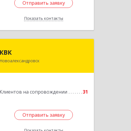
Отправить заявку
Отправить заявку
Показать контакты
Назад
КВК
КВК
Новоалександровск
356000, Ставропольский край,
Новоалександровск г, Маршала
Жукова ул, дом № 50
Подробнее
Клиентов на сопровождении
31
Отправить заявку
Отправить заявку
Показать контакты
Назад