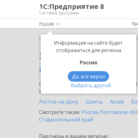
1С:Предприятие 8
Система программ
Россия
Пр
Главная
Сервисы ИТС
1С:СБП B2B
1С:СБП B2
Информация на сайте будет
отображаться для региона
Заказать 1С:СБП B2B
Россия
в Пролетарске
Да, все верно
Ознакомьтесь с информационными карт
Выбрать другой
внедрение продукта.
Ростов-на-Дону
Шахты
Аксай
Ба
Смотрите также:
Россия
,
Ростовская обл
Ставропольский край
Партнеры в вашем регионе: