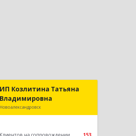
ИП Козлитина Татьяна
ИП Козлитина Татьяна
Владимировна
Владимировна
Новоалександровск
356000, Ставропольский край,
Новоалександровск г, Гайдара пер,
дом № 25
Клиентов на сопровождении
153