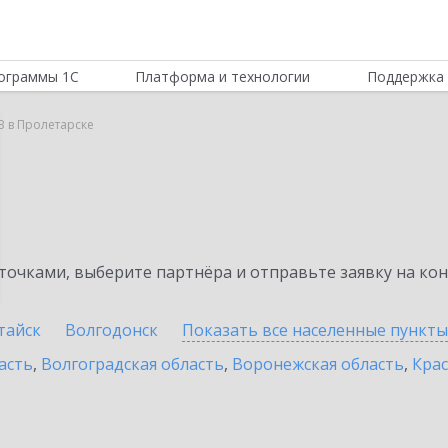
ограммы 1С
Платформа и технологии
Поддержка 
B в Пролетарске
очками, выберите партнёра и отправьте заявку на ко
тайск
Волгодонск
Показать все населенные
пункты
асть
,
Волгоградская область
,
Воронежская область
,
Крас