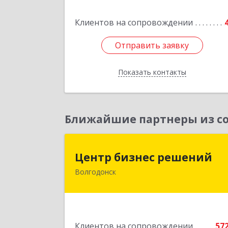
Клиентов на сопровождении
Отправить заявку
Отправить заявку
Показать контакты
Назад
Ближайшие партнеры из со
Центр бизнес решени
Центр бизнес решений
Волгодонск
347375, Ростовская обл, Волгодонск г
Курчатова пр-кт, дом № 45, кв.
Подробне
Клиентов на сопровождении
57