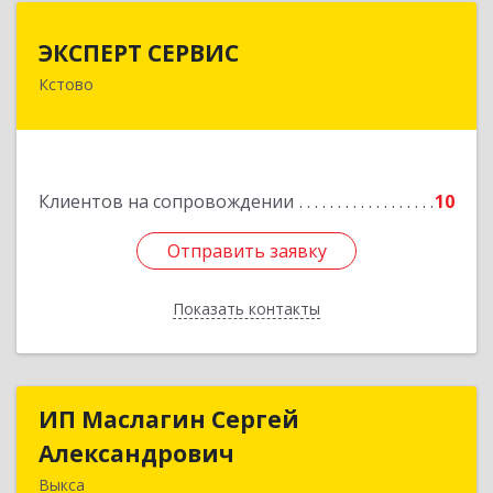
ЭКСПЕРТ СЕРВИС
ЭКСПЕРТ СЕРВИС
Кстово
Подробнее
Клиентов на сопровождении
10
Отправить заявку
Отправить заявку
Показать контакты
Назад
ИП Маслагин Сергей
ИП Маслагин Сергей
Александрович
Александрович
Выкса