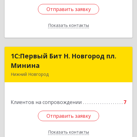
Отправить заявку
Отправить заявку
Показать контакты
Назад
1С:Первый Бит Н. Новгород пл.
1С:Первый Бит Н. Новгород пл.
Минина
Минина
Нижний Новгород
603005, Нижегородская обл, Нижний Новгород
г, Ульянова ул, дом № 26/11, пом.7, оф.28а
Клиентов на сопровождении
7
Подробнее
Отправить заявку
Отправить заявку
Показать контакты
Назад