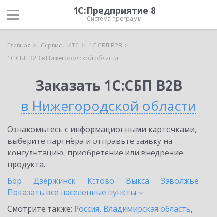
1С:Предприятие 8
Система программ
Главная
Сервисы ИТС
1С:СБП B2B
1С:СБП B2B в Нижегородской области
Заказать 1С:СБП B2B
в Нижегородской области
Ознакомьтесь с информационными карточками,
выберите партнёра и отправьте заявку на
консультацию, приобретение или внедрение
продукта.
Бор
Дзержинск
Кстово
Выкса
Заволжье
Показать все населенные
пункты
Смотрите также:
Россия
,
Владимирская область
,