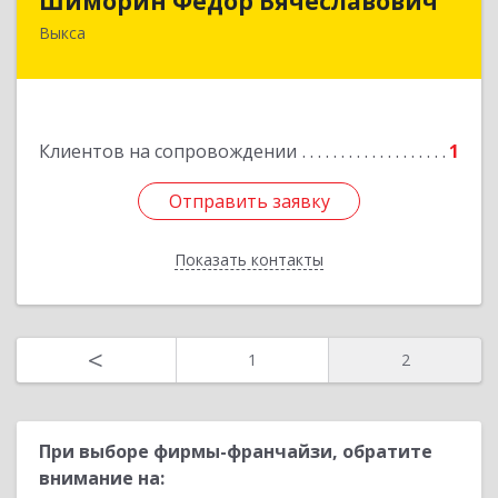
Шиморин Фёдор Вячеславович
Выкса
Подробнее
Клиентов на сопровождении
1
Отправить заявку
Отправить заявку
Показать контакты
Назад
<
1
2
При выборе фирмы-франчайзи, обратите
внимание на: