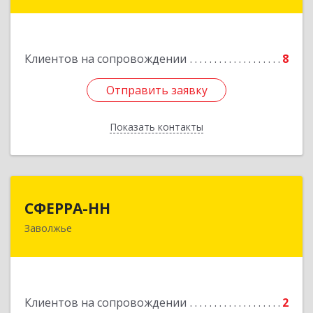
607060, Нижегородская обл, , Выкса г, Красная
пл., 16/61
Клиентов на сопровождении
8
Подробнее
Отправить заявку
Отправить заявку
Показать контакты
Назад
СФЕРРА-НН
СФЕРРА-НН
Заволжье
Подробнее
Клиентов на сопровождении
2