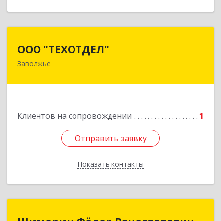
ООО "ТЕХОТДЕЛ"
ООО "ТЕХОТДЕЛ"
Заволжье
Подробнее
Клиентов на сопровождении
1
Отправить заявку
Отправить заявку
Показать контакты
Назад
Шиморин Фёдор Вячеславович