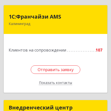
1С:Франчайзи AMS
1С:Франчайзи AMS
Калининград
238325, Калининградская обл, Гурьевский р-н,
Луговое п, Центральная ул, дом № 17
Подробнее
Клиентов на сопровождении
107
Отправить заявку
Отправить заявку
Показать контакты
Назад
Внедренческий центр
Внедренческий центр