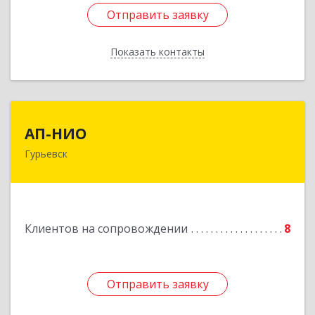
Отправить заявку
Отправить заявку
Показать контакты
Назад
АП-НИО
АП-НИО
Гурьевск
238300 Калининградская обл, Гурьевск г,
Советская ул, дом № 22, кв. № 26
Подробнее
Клиентов на сопровождении
8
Отправить заявку
Отправить заявку