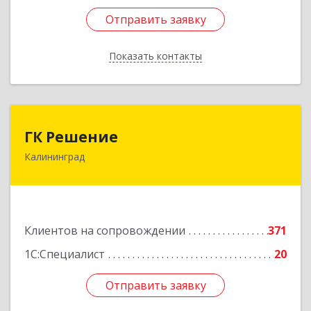
Отправить заявку
Отправить заявку
Показать контакты
Назад
ГК Решение
ГК Решение
Калининград
236038, Калининградская обл, Калининград г,
Липовая аллея ул, дом № 2
Подробнее
Клиентов на сопровождении
371
1С:Специалист
20
Отправить заявку
Отправить заявку