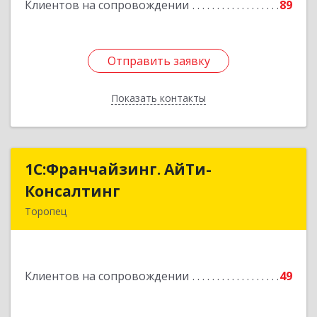
Клиентов на сопровождении
89
Подробнее
Отправить заявку
Отправить заявку
Показать контакты
Назад
1С:Франчайзинг. АйТи-
1С:Франчайзинг. АйТи-
Консалтинг
Консалтинг
Торопец
172840, Тверская обл, Торопец г, Гоголя ул,
дом № 13
Клиентов на сопровождении
49
Подробнее