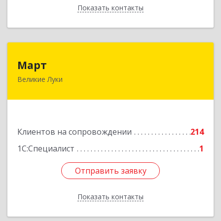
Показать контакты
Назад
Март
Март
Великие Луки
182113, Псковская обл, Великие Луки г,
Ботвина ул, дом № 17 А, пом.1003
Подробнее
Клиентов на сопровождении
214
1С:Специалист
1
Отправить заявку
Отправить заявку
Показать контакты
Назад