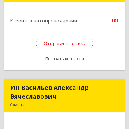
Подробнее
Клиентов на сопровождении
101
Отправить заявку
Отправить заявку
Показать контакты
Назад
ИП Васильев Александр
ИП Васильев Александр
Вячеславович
Вячеславович
Сланцы
Ленинградская обл, Сланцы г, Спортивная ул,
дом № 2