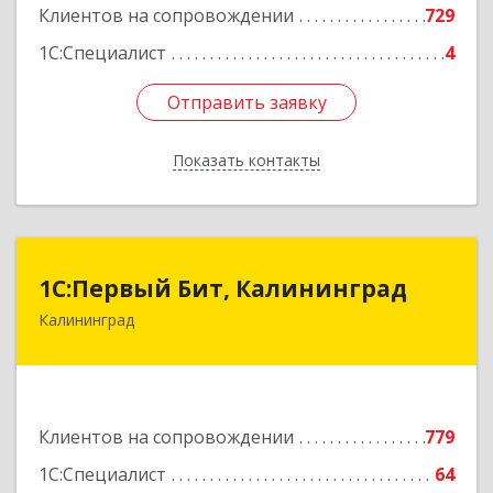
Клиентов на сопровождении
729
1С:Специалист
4
Отправить заявку
Отправить заявку
Показать контакты
Назад
1С:Первый Бит, Калининград
1С:Первый Бит, Калининград
Калининград
236006, Калининградская обл, Калининград г,
Ленинский пр-кт, дом № 30
Подробнее
Клиентов на сопровождении
779
1С:Специалист
64