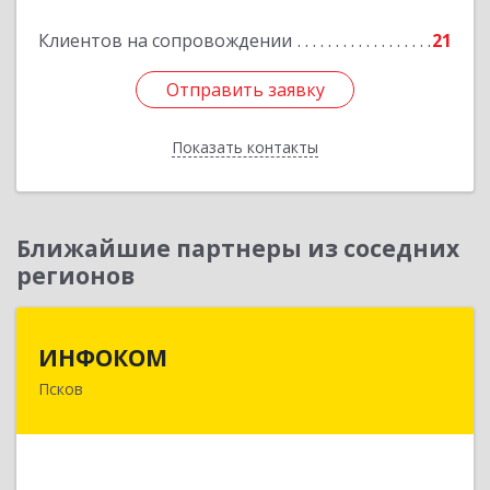
Подробнее
Клиентов на сопровождении
21
Отправить заявку
Отправить заявку
Показать контакты
Назад
Ближайшие партнеры из соседних
регионов
ИНФОКОМ
ИНФОКОМ
Псков
180000, Псковская обл, Псков г, Советская ул,
дом № 42г
Подробнее