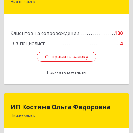
Нижнекамск
423570, Татарстан Респ, Нижнекамский р-н,
Нижнекамск г, Шинников пр-кт, дом № 13А,
пом.1004
Подробнее
Клиентов на сопровождении
100
1С:Специалист
4
Отправить заявку
Отправить заявку
Показать контакты
Назад
ИП Костина Ольга Федоровна
ИП Костина Ольга Федоровна
Нижнекамск
Подробнее