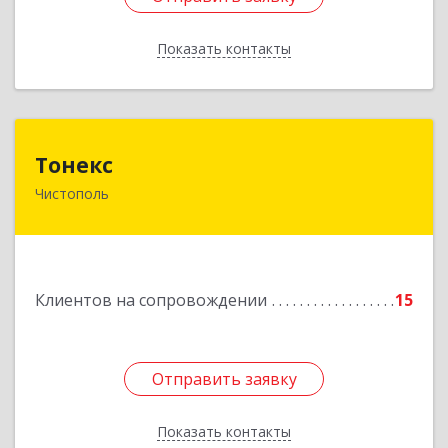
Показать контакты
Назад
Тонекс
Тонекс
Чистополь
422980, Татарстан Респ, Чистопольский р-н,
Чистополь г, К.Маркса ул, дом № 23, кв.10
Подробнее
Клиентов на сопровождении
15
Отправить заявку
Отправить заявку
Показать контакты
Назад