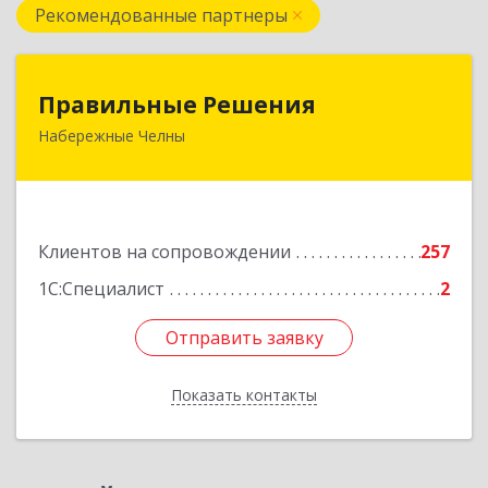
Рекомендованные партнеры
Правильные Решения
Правильные Решения
Набережные Челны
423832, Татарстан Респ, Набережные Челны г,
Дружбы Народов пр-кт, дом № 38А, кв.55
Подробнее
Клиентов на сопровождении
257
1С:Специалист
2
Отправить заявку
Отправить заявку
Показать контакты
Назад