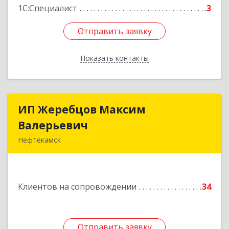
1С:Специалист
3
Отправить заявку
Отправить заявку
Показать контакты
Назад
ИП Жеребцов Максим
ИП Жеребцов Максим
Валерьевич
Валерьевич
Нефтекамск
452680, Башкортостан Респ, Нефтекамск г,
Зодчих ул, строение № 20 "В"
Клиентов на сопровождении
34
Подробнее
Отправить заявку
Отправить заявку