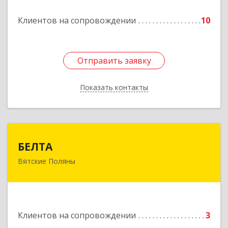
Подробнее
Клиентов на сопровождении
10
Отправить заявку
Отправить заявку
Показать контакты
Назад
БЕЛТА
БЕЛТА
Вятские Поляны
612960, Кировская обл, Вятские Поляны г,
Тойменка ул, дом № 8Г
Подробнее
Клиентов на сопровождении
3