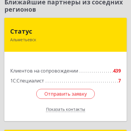
Ближайшие партнеры из соседних
регионов
Статус
Статус
Альметьевск
423450, Татарстан Респ, Альметьевск г, Мира
ул, дом № 10
Подробнее
Клиентов на сопровождении
439
1С:Специалист
7
Отправить заявку
Отправить заявку
Показать контакты
Назад