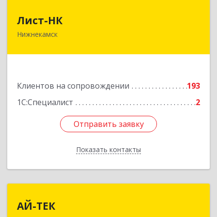
Лист-НК
Лист-НК
Нижнекамск
423585, Татарстан Респ, Нижнекамский р-н,
Нижнекамск г, Вокзальная ул, дом № 38 Г, оф.29
Подробнее
Клиентов на сопровождении
193
1С:Специалист
2
Отправить заявку
Отправить заявку
Показать контакты
Назад
АЙ-ТЕК
АЙ-ТЕК