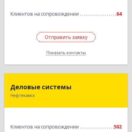
Клиентов на сопровождении
64
Отправить заявку
Отправить заявку
Показать контакты
Назад
Деловые системы
Деловые системы
Нефтекамск
452689, Башкортостан Респ, Нефтекамск г,
Ленина ул, дом № 47В, пом.3
Подробнее
Клиентов на сопровождении
502