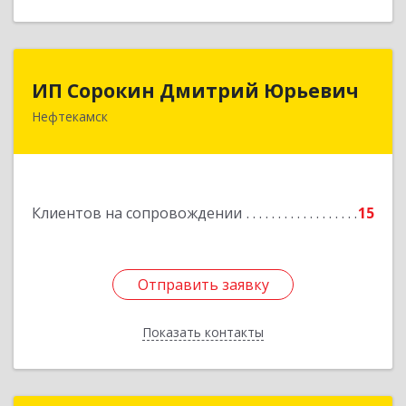
ИП Сорокин Дмитрий Юрьевич
ИП Сорокин Дмитрий Юрьевич
Нефтекамск
452684, Башкортостан Респ, Нефтекамск г,
Дорожная ул, дом № 23, кв.60
Подробнее
Клиентов на сопровождении
15
Отправить заявку
Отправить заявку
Показать контакты
Назад