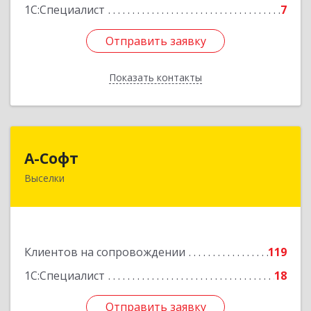
1С:Специалист
7
Отправить заявку
Отправить заявку
Показать контакты
Назад
А-Софт
А-Софт
Выселки
353100, Краснодарский край, Выселковский
район, Выселки ст-ца, Степная ул, дом № 1
Подробнее
Клиентов на сопровождении
119
1С:Специалист
18
Отправить заявку
Отправить заявку