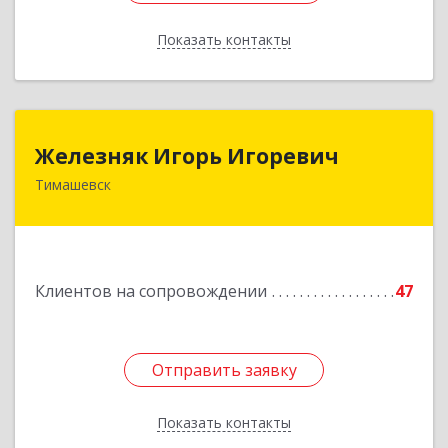
Показать контакты
Назад
Железняк Игорь Игоревич
Железняк Игорь Игоревич
Тимашевск
352700, Краснодарский край, Тимашевский р-н,
Тимашевск г, Смоленская ул, 42
Подробнее
Клиентов на сопровождении
47
Отправить заявку
Отправить заявку
Показать контакты
Назад