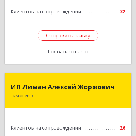
Клиентов на сопровождении
32
Подробнее
Отправить заявку
Отправить заявку
Показать контакты
Назад
ИП Лиман Алексей Жоржович
ИП Лиман Алексей Жоржович
Тимашевск
352731, Краснодарский край, Тимашевский р-н,
Комсомольский п, Мира ул, дом № 76
Подробнее
Клиентов на сопровождении
26