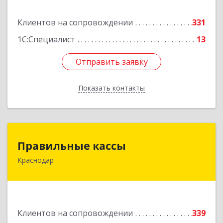
Подробнее
Клиентов на сопровождении
331
1С:Специалист
13
Отправить заявку
Отправить заявку
Показать контакты
Назад
Правильные кассы
Правильные кассы
Краснодар
350075, Краснодарский край, Краснодар г, им
Стасова ул, дом № 184, оф.16
Подробнее
Клиентов на сопровождении
339