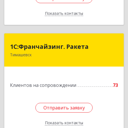
Показать контакты
Назад
1С:Франчайзинг. Ракета
1С:Франчайзинг. Ракета
Тимашевск
Краснодарский край, Тимашевский р-н,
Медведовская ст-ца, Чайковского ул, дом № 69
Подробнее
Клиентов на сопровождении
73
Отправить заявку
Отправить заявку
Показать контакты
Назад