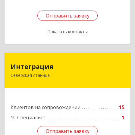
Отправить заявку
Отправить заявку
Показать контакты
Назад
Интеграция
Интеграция
Северская станица
353240, Краснодарский край, Северская ст-ца,
Первомайская ул, дом № 28
Подробнее
Клиентов на сопровождении
15
1С:Специалист
1
Отправить заявку
Отправить заявку