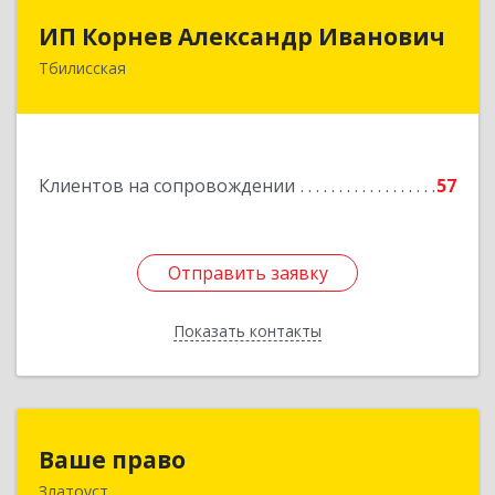
ИП Корнев Александр Иванович
ИП Корнев Александр Иванович
Тбилисская
352360, Краснодарский край, Тбилисский р-н,
Тбилисская ст-ца, Первомайская ул, дом № 19/1
Подробнее
Клиентов на сопровождении
57
Отправить заявку
Отправить заявку
Показать контакты
Назад
Ваше право
Ваше право
Златоуст