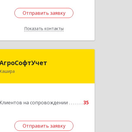
Отправить заявку
Отправить заявку
Показать контакты
Назад
АгроСофтУчет
АгроСофтУчет
Кашира
142932, Московская обл, г.о.Кашира,
Каменка д, Парковая ул, дом № 37
Подробнее
Клиентов на сопровождении
35
Отправить заявку
Отправить заявку