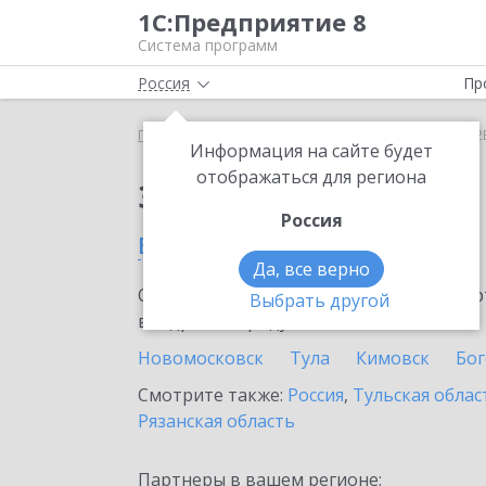
1С:Предприятие 8
Система программ
Россия
Пр
Главная
Сервисы ИТС
1С:СБП B2B
1С:СБП B2
Информация на сайте будет
отображаться для региона
Заказать 1С:СБП B2B
Россия
в Киреевске
Да, все верно
Ознакомьтесь с информационными карт
Выбрать другой
внедрение продукта.
Новомосковск
Тула
Кимовск
Бо
Смотрите также:
Россия
,
Тульская облас
Рязанская область
Партнеры в вашем регионе: