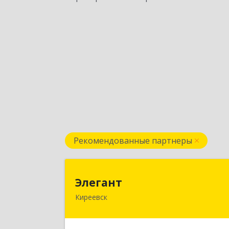
Рекомендованные партнеры
Элеган
Элегант
Киреевск
301262, Тульская обл, Киреевск г
Чехова ул, дом № 