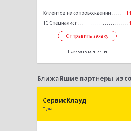
Подробне
Клиентов на сопровождении
1
1С:Специалист
Отправить заявку
Отправить заявку
Показать контакты
Назад
Ближайшие партнеры из со
СервисКлау
СервисКлауд
Тула
300028, Тульская обл, Тула г, Болдин
ул, дом № 98, оф.54