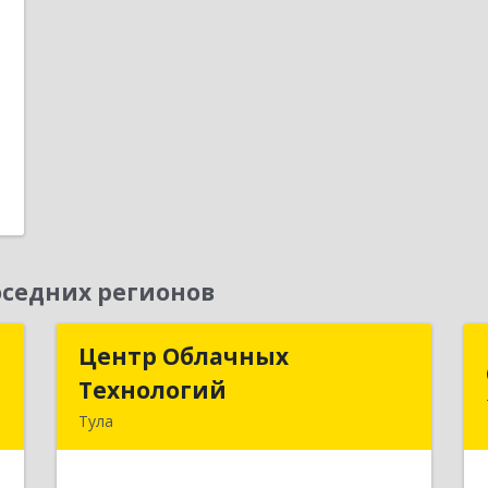
е
1
1
седних регионов
д
Центр Облачных
Центр Облачных
Технологий
Технологий
а
Тула
5
300000, Тульская обл, г.о. город Тула,
Тула г, Жуковского ул, дом № 58,