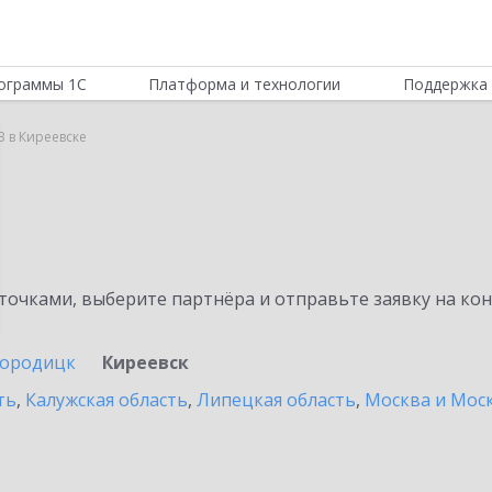
ограммы 1С
Платформа и технологии
Поддержка 
B в Киреевске
очками, выберите партнёра и отправьте заявку на ко
городицк
Киреевск
ть
,
Калужская область
,
Липецкая область
,
Москва и Моск