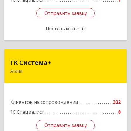
1С:Специалист
7
Отправить заявку
Отправить заявку
Показать контакты
Назад
ГК Система+
ГК Система+
Анапа
353450, Краснодарский край, Анапский р-н,
Анапа г, Лермонтова ул, дом № 116, корпус Г,
оф.7
Подробнее
Клиентов на сопровождении
332
1С:Специалист
8
Отправить заявку
Отправить заявку