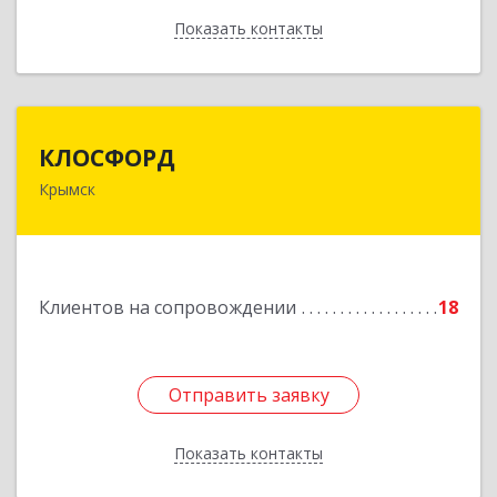
Показать контакты
Назад
КЛОСФОРД
КЛОСФОРД
Крымск
353380, Краснодарский край, Крымский р-н,
Крымск г, Карла Либкнехта ул, дом № 36Б, оф.2
Подробнее
Клиентов на сопровождении
18
Отправить заявку
Отправить заявку
Показать контакты
Назад