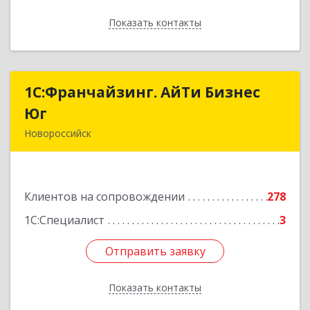
Показать контакты
Назад
1С:Франчайзинг. АйТи Бизнес
1С:Франчайзинг. АйТи Бизнес
Юг
Юг
Новороссийск
353907, Краснодарский край, Новороссийск г,
Видова ул, дом № 65, оф.2
Клиентов на сопровождении
278
Подробнее
1С:Специалист
3
Отправить заявку
Отправить заявку
Показать контакты
Назад