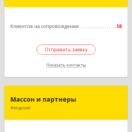
Славянск-на-Кубани г, Крупской ул, дом № 12
Подробнее
Клиентов на сопровождении
58
Отправить заявку
Отправить заявку
Показать контакты
Назад
Массон и партнеры
Массон и партнеры
Феодосия
298112, Крым Респ, Феодосия г, Крымская ул,
дом № 31
Подробнее