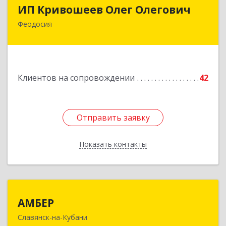
ИП Кривошеев Олег Олегович
ИП Кривошеев Олег Олегович
Феодосия
Подробнее
Клиентов на сопровождении
42
Отправить заявку
Отправить заявку
Показать контакты
Назад
АМБЕР
АМБЕР
Славянск-на-Кубани
353562, Краснодарский край, Славянский р-н,