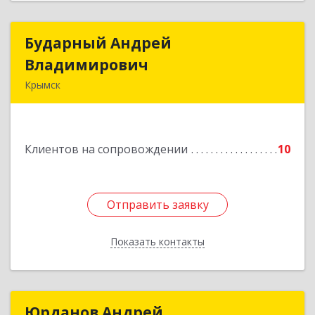
Бударный Андрей
Бударный Андрей
Владимирович
Владимирович
Крымск
353389, Краснодарский край, Крымск г,
Революционная ул, дом № 47
Клиентов на сопровождении
10
Подробнее
Отправить заявку
Отправить заявку
Показать контакты
Назад
Юрданов Андрей
Юрданов Андрей