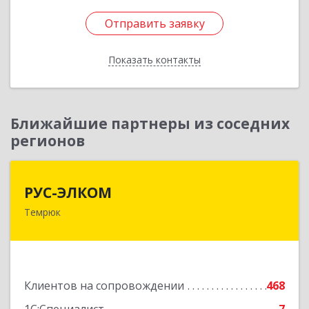
Отправить заявку
Отправить заявку
Показать контакты
Назад
Ближайшие партнеры из соседних
регионов
РУС-ЭЛКОМ
РУС-ЭЛКОМ
Темрюк
353500, Краснодарский край, Темрюкский р-н,
Темрюк г, Ленина ул, дом № 104
Подробнее
Клиентов на сопровождении
468