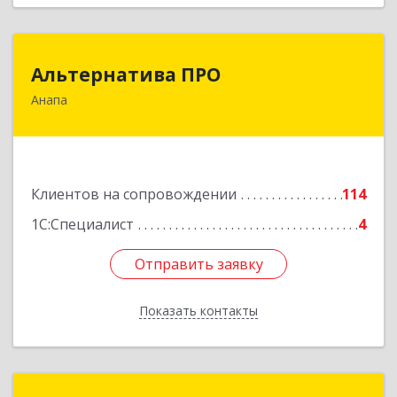
Альтернатива ПРО
Альтернатива ПРО
Анапа
353450, Краснодарский край, Анапский р-н,
Анапа г, Новороссийская ул, дом № 259, кв.18
Подробнее
Клиентов на сопровождении
114
1С:Специалист
4
Отправить заявку
Отправить заявку
Показать контакты
Назад