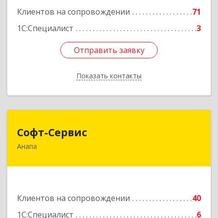
Клиентов на сопровождении
71
1С:Специалист
3
Отправить заявку
Отправить заявку
Показать контакты
Назад
Софт-Сервис
Софт-Сервис
Анапа
353440, Краснодарский край, Анапский р-н,
Анапа г, Владимирская ул, дом № 140, кв.93
Подробнее
Клиентов на сопровождении
40
1С:Специалист
6