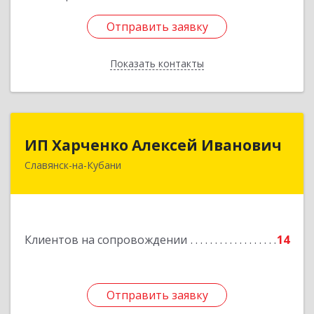
Отправить заявку
Отправить заявку
Показать контакты
Назад
ИП Харченко Алексей Иванович
ИП Харченко Алексей Иванович
Славянск-на-Кубани
353 579, Краснодарский край, ст.Петровская,
ул.Кирпичная д.32
Подробнее
Клиентов на сопровождении
14
Отправить заявку
Отправить заявку