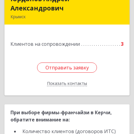
Александрович
Александрович
Крымск
353384 Краснодарский край г. Крымск ул.
Юбилейная 8
Клиентов на сопровождении
3
Подробнее
Отправить заявку
Отправить заявку
Показать контакты
Назад
При выборе фирмы-франчайзи в Керчи,
обратите внимание на:
Количество клиентов (договоров ИТС)