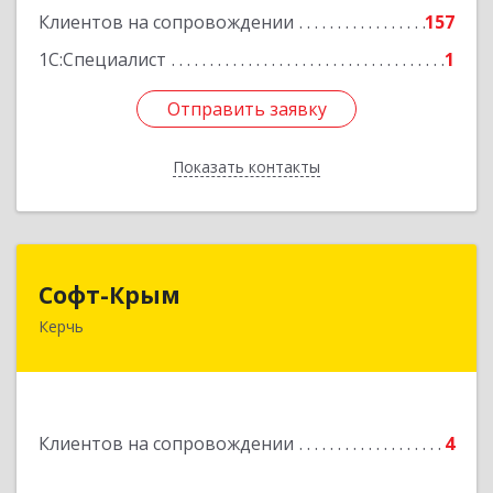
Клиентов на сопровождении
157
1С:Специалист
1
Отправить заявку
Отправить заявку
Показать контакты
Назад
Софт-Крым
Софт-Крым
Керчь
Республика Калмыкия, г. Элиста, ул. Губаревича,
5, офис 304
Подробнее
Клиентов на сопровождении
4