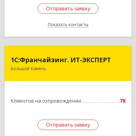
Отправить заявку
Отправить заявку
Показать контакты
Назад
1С:Франчайзинг. ИТ-ЭКСПЕРТ
1С:Франчайзинг. ИТ-ЭКСПЕРТ
Большой Камень
692806, Приморский край, Большой Камень г,
Карла Маркса ул, дом № 57, этаж 3
Подробнее
Клиентов на сопровождении
78
Отправить заявку
Отправить заявку