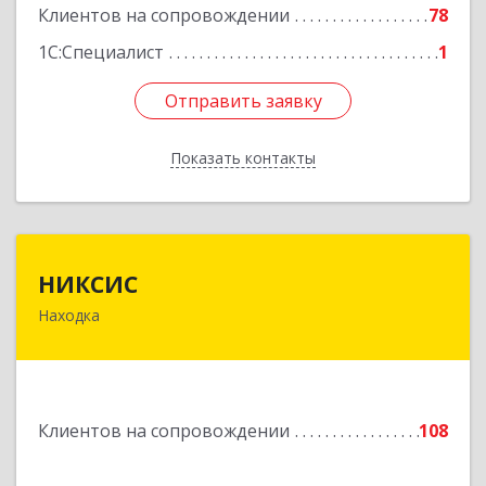
Клиентов на сопровождении
78
Подробнее
1С:Специалист
1
Отправить заявку
Отправить заявку
Показать контакты
Назад
НИКСИС
НИКСИС
Находка
692903, Приморский край, Находка г,
Находкинский пр-кт, дом № 84, кв.73А
Подробнее
Клиентов на сопровождении
108