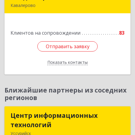
Кавалерово
692400, Приморский край, Кавалеровский р-н,
Горнореченский пгт, Октябрьская ул, дом № 5
Клиентов на сопровождении
83
Подробнее
Отправить заявку
Отправить заявку
Показать контакты
Назад
Ближайшие партнеры из соседних
регионов
Центр информационных
Центр информационных
технологий
технологий
Уссурийск