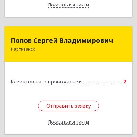
Показать контакты
Назад
Попов Сергей Владимирович
Попов Сергей Владимирович
Партизанск
692922, Приморский край, г. Находка, ул.
Пограничная, 30-18
Подробнее
Клиентов на сопровождении
2
Отправить заявку
Отправить заявку
Показать контакты
Назад