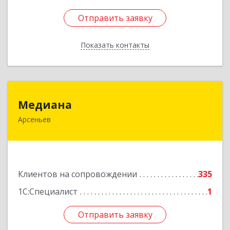
Отправить заявку
Отправить заявку
Показать контакты
Назад
Медиана
Медиана
Арсеньев
692330, Приморский край, Арсеньев г,
Ломоносова ул, дом № 24, кв.1
Подробнее
Клиентов на сопровождении
335
1С:Специалист
1
Отправить заявку
Отправить заявку