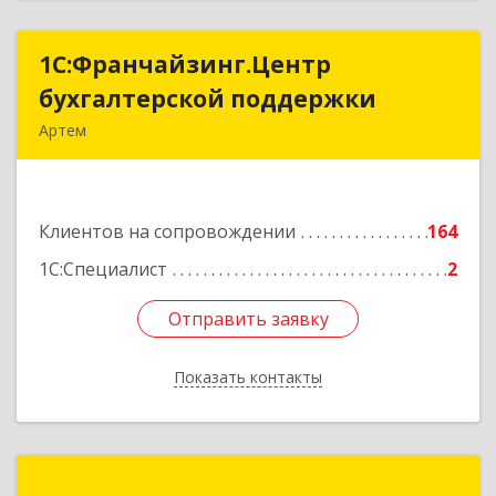
1С:Франчайзинг.Центр
1С:Франчайзинг.Центр
бухгалтерской поддержки
бухгалтерской поддержки
Артем
692760, Приморский край, Артем г, Фрунзе ул,
дом № 54А, каб.21
Клиентов на сопровождении
164
Подробнее
1С:Специалист
2
Отправить заявку
Отправить заявку
Показать контакты
Назад
Вертикаль