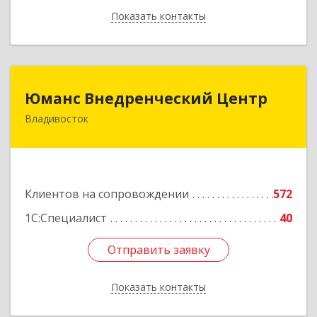
Показать контакты
Назад
Юманс Внедренческий Центр
Юманс Внедренческий Центр
Владивосток
690014, Приморский край, Владивосток г,
Некрасовская ул, дом № 48а
Подробнее
Клиентов на сопровождении
572
1С:Специалист
40
Отправить заявку
Отправить заявку
Показать контакты
Назад