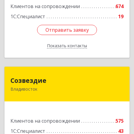
Клиентов на сопровождении
674
1С:Специалист
19
Отправить заявку
Отправить заявку
Показать контакты
Назад
Созвездие
Созвездие
Владивосток
690069, Приморский край, Владивосток г,
Тухачевского ул, дом № 62, кв.94
Подробнее
Клиентов на сопровождении
575
1С:Специалист
43