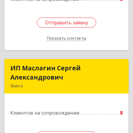
Отправить заявку
Отправить заявку
Показать контакты
Назад
ИП Маслагин Сергей
ИП Маслагин Сергей
Александрович
Александрович
Выкса
607060, Нижегородская обл, , Выкса г, Красная
пл., 16/61
Клиентов на сопровождении
8
Подробнее