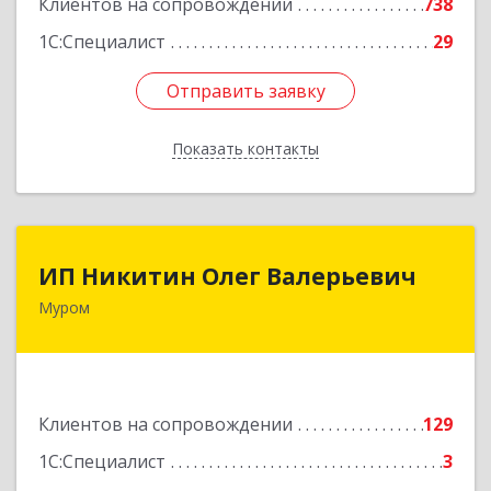
Клиентов на сопровождении
738
Подробнее
1С:Специалист
29
Отправить заявку
Отправить заявку
Показать контакты
Назад
ИП Никитин Олег Валерьевич
ИП Никитин Олег Валерьевич
Муром
602267, Владимирская обл, Муром г,
Коммунистическая ул., дом № 36
Подробнее
Клиентов на сопровождении
129
1С:Специалист
3