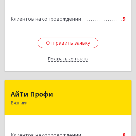
Подробнее
Клиентов на сопровождении
9
Отправить заявку
Отправить заявку
Показать контакты
Назад
АйТи Профи
АйТи Профи
Вязники
Подробнее
Клиентов на сопровождении
8