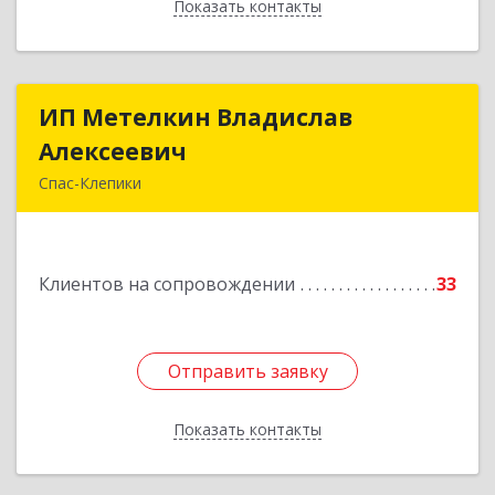
Показать контакты
Назад
ИП Метелкин Владислав
ИП Метелкин Владислав
Алексеевич
Алексеевич
Спас-Клепики
391030, Рязанская обл, Спас-Клепики г, 1 Мая ул,
дом № 10
Клиентов на сопровождении
33
Подробнее
Отправить заявку
Отправить заявку
Показать контакты
Назад