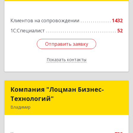
Подробнее
Клиентов на сопровождении
1432
1С:Специалист
52
Отправить заявку
Отправить заявку
Показать контакты
Назад
Компания "Лоцман Бизнес-
Компания "Лоцман Бизнес-
Технологий"
Технологий"
Владимир
600015, Владимирская обл, Владимир г,
Чайковского ул, дом № 40А, оф.21