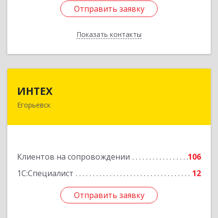
Отправить заявку
Отправить заявку
Показать контакты
Назад
ИНТЕХ
ИНТЕХ
Егорьевск
140300, Московская обл, Егорьевск г, 5-й мкр,
дом № 10, оф.2
Подробнее
Клиентов на сопровождении
106
1С:Специалист
12
Отправить заявку
Отправить заявку