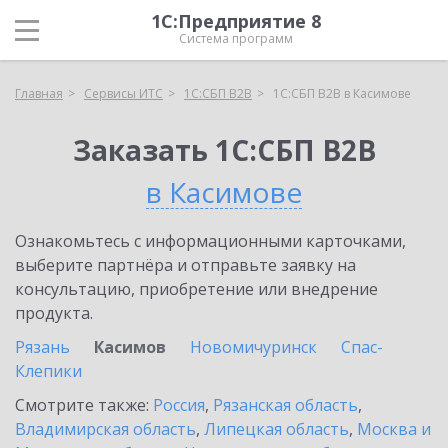
1С:Предприятие 8
Система программ
Главная
Сервисы ИТС
1С:СБП B2B
1С:СБП B2B в Касимове
Заказать 1С:СБП B2B
в Касимове
Ознакомьтесь с информационными карточками,
выберите партнёра и отправьте заявку на
консультацию, приобретение или внедрение
продукта.
Рязань
Касимов
Новомичуринск
Спас-
Клепики
Смотрите также:
Россия
,
Рязанская область
,
Владимирская область
,
Липецкая область
,
Москва и