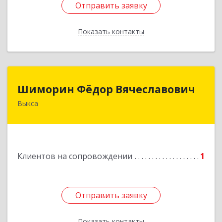
Отправить заявку
Отправить заявку
Показать контакты
Назад
Шиморин Фёдор Вячеславович
Шиморин Фёдор Вячеславович
Выкса
Подробнее
Клиентов на сопровождении
1
Отправить заявку
Отправить заявку
Показать контакты
Назад