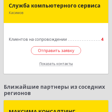
Служба компьютерного сервиса
Служба компьютерного сервиса
Касимов
391300, Рязанская обл., г.Касимов, ул.Советская
136
Подробнее
Клиентов на сопровождении
4
Отправить заявку
Отправить заявку
Показать контакты
Назад
Ближайшие партнеры из соседних
регионов
МАКСИМА КОНСАЛТИНГ
МАКСИМА КОНСАЛТИНГ