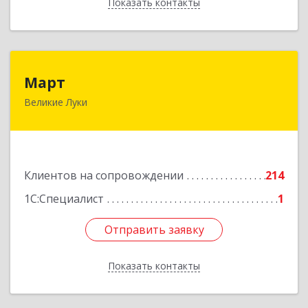
Показать контакты
Назад
Март
Март
Великие Луки
182113, Псковская обл, Великие Луки г,
Ботвина ул, дом № 17 А, пом.1003
Подробнее
Клиентов на сопровождении
214
1С:Специалист
1
Отправить заявку
Отправить заявку
Показать контакты
Назад