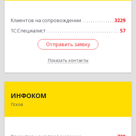
Подробнее
Клиентов на сопровождении
3229
1С:Специалист
57
Отправить заявку
Отправить заявку
Показать контакты
Назад
ИНФОКОМ
ИНФОКОМ
Псков
180000, Псковская обл, Псков г, Советская ул,
дом № 42г
Подробнее