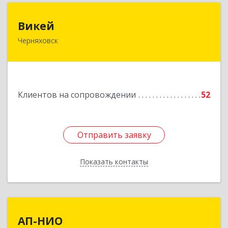
Викей
Викей
Черняховск
238150, Калининградская обл, Черняховский р-
н, Черняховск г, Гагарина ул, дом № 1а
Подробнее
Клиентов на сопровождении
52
Отправить заявку
Отправить заявку
Показать контакты
Назад
АП-НИО
АП-НИО