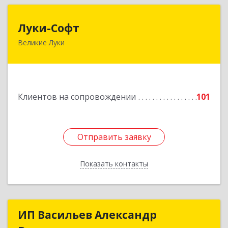
Луки-Софт
Луки-Софт
Великие Луки
182113, Псковская обл, Великие Луки г,
Октябрьский пр-кт, дом № 56А, оф.2
Подробнее
Клиентов на сопровождении
101
Отправить заявку
Отправить заявку
Показать контакты
Назад
ИП Васильев Александр
ИП Васильев Александр