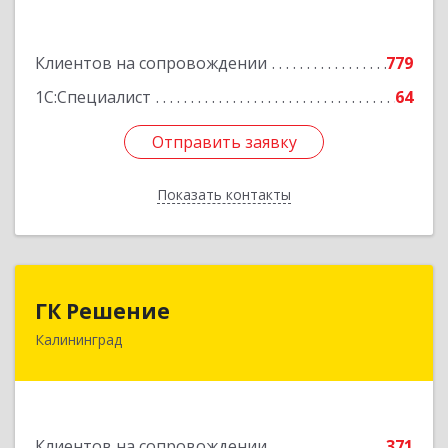
Подробнее
Клиентов на сопровождении
779
1С:Специалист
64
Отправить заявку
Отправить заявку
Показать контакты
Назад
ГК Решение
ГК Решение
Калининград
236038, Калининградская обл, Калининград г,
Липовая аллея ул, дом № 2
Подробнее
Клиентов на сопровождении
371