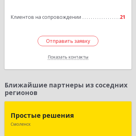
Подробнее
Клиентов на сопровождении
21
Отправить заявку
Отправить заявку
Показать контакты
Назад
Ближайшие партнеры из соседних
регионов
Простые решения
Простые решения
Смоленск
214015, Смоленская обл, Смоленск г, Большая
Краснофлотская ул, дом № 17