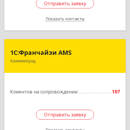
Отправить заявку
Отправить заявку
Показать контакты
Назад
1С:Франчайзи AMS
1С:Франчайзи AMS
Калининград
238325, Калининградская обл, Гурьевский р-н,
Луговое п, Центральная ул, дом № 17
Подробнее
Клиентов на сопровождении
107
Отправить заявку
Отправить заявку
Показать контакты
Назад