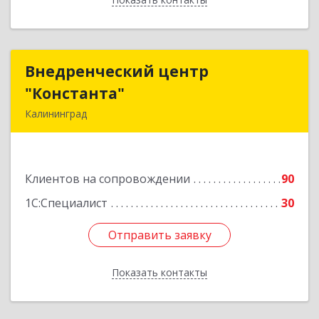
Внедренческий центр
Внедренческий центр
"Константа"
"Константа"
Калининград
236006, Калининградская обл, Калининград г,
К.Маркса ул, дом № 18, оф.701
Клиентов на сопровождении
90
Подробнее
1С:Специалист
30
Отправить заявку
Отправить заявку
Показать контакты
Назад