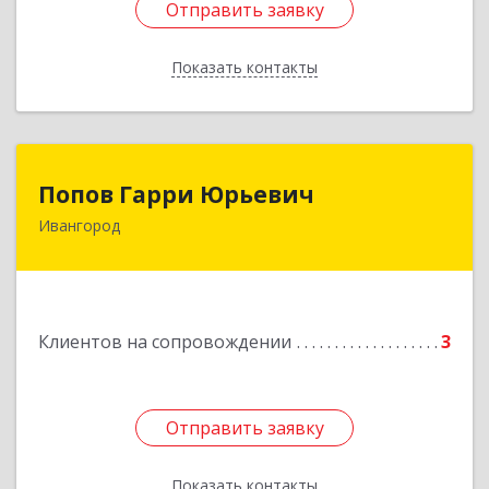
Отправить заявку
Отправить заявку
Показать контакты
Назад
Попов Гарри Юрьевич
Попов Гарри Юрьевич
Ивангород
Подробнее
Клиентов на сопровождении
3
Отправить заявку
Отправить заявку
Показать контакты
Назад