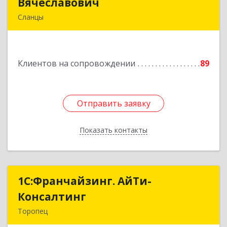
Вячеславович
Вячеславович
Сланцы
Ленинградская обл, Сланцы г, Спортивная ул,
дом № 2
Клиентов на сопровождении
89
Подробнее
Отправить заявку
Отправить заявку
Показать контакты
Назад
1С:Франчайзинг. АйТи-
1С:Франчайзинг. АйТи-
Консалтинг
Консалтинг
Торопец
172840, Тверская обл, Торопец г, Гоголя ул,