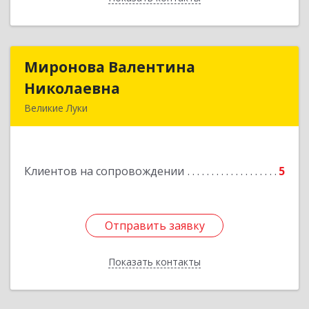
Миронова Валентина
Миронова Валентина
Николаевна
Николаевна
Великие Луки
Подробнее
Клиентов на сопровождении
5
Отправить заявку
Отправить заявку
Показать контакты
Назад