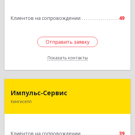
дом № 13
Клиентов на сопровождении
49
Подробнее
Отправить заявку
Отправить заявку
Показать контакты
Назад
Импульс-Сервис
Импульс-Сервис
Кингисепп
188480, Ленинградская обл, Кингисеппский р-н,
Кингисепп г, Воровского ул, дом № 40/15
Подробнее
Клиентов на сопровождении
39