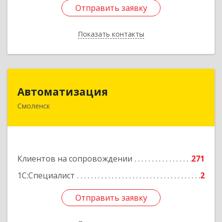
Отправить заявку
Отправить заявку
Показать контакты
Назад
Автоматизация
Автоматизация
Смоленск
214019, Смоленская обл, Смоленск г, Марии
Октябрьской ул, дом № 16, оф.107
Подробнее
Клиентов на сопровождении
271
1С:Специалист
2
Отправить заявку
Отправить заявку