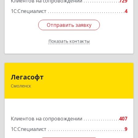
Клиентов на сопровождении
729
1С:Специалист
4
Отправить заявку
Отправить заявку
Показать контакты
Назад
Легасофт
Легасофт
Смоленск
214018, Смоленская обл, Смоленск г, Ново-
Рославльская ул, дом № 13
Подробнее
Клиентов на сопровождении
407
1С:Специалист
9