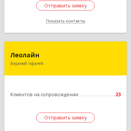
Отправить заявку
Отправить заявку
Показать контакты
Назад
Леолайн
Леолайн
Верхний Уфалей
456800, Челябинская обл, Верхний Уфалей г,
Ленина ул, дом № 147
Подробнее
Клиентов на сопровождении
23
Отправить заявку
Отправить заявку