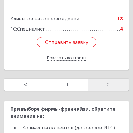
Октября ул, дом № 6, пом.41
Клиентов на сопровождении
18
Подробнее
1С:Специалист
4
Отправить заявку
Отправить заявку
Показать контакты
Назад
<
1
2
При выборе фирмы-франчайзи, обратите
внимание на:
Количество клиентов (договоров ИТС)