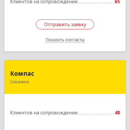
Клиентов на сопровождении
65
Отправить заявку
Отправить заявку
Показать контакты
Назад
Компас
Компас
Снежинск
456776, Челябинская обл, Снежинск г,
Комсомольская ул, дом № 12, кв.71
Подробнее
Клиентов на сопровождении
48