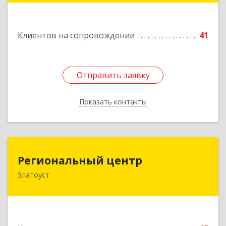
Подробнее
Клиентов на сопровождении
41
Отправить заявку
Отправить заявку
Показать контакты
Назад
Региональный центр
Региональный центр
Златоуст
456227, Челябинская обл, Златоуст г, Мира пр-
кт, дом № 21
Подробнее