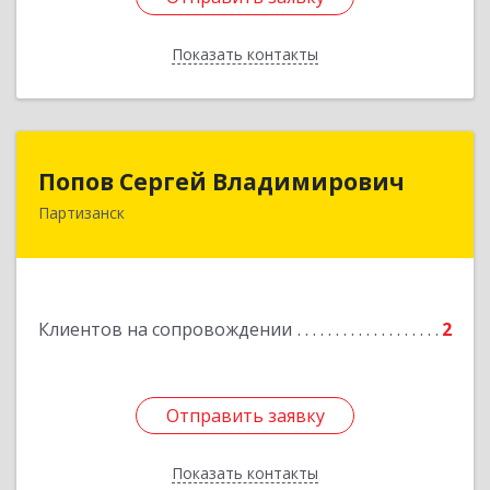
Показать контакты
Назад
Попов Сергей Владимирович
Попов Сергей Владимирович
Партизанск
692922, Приморский край, г. Находка, ул.
Пограничная, 30-18
Подробнее
Клиентов на сопровождении
2
Отправить заявку
Отправить заявку
Показать контакты
Назад