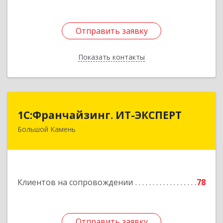
Отправить заявку
Отправить заявку
Показать контакты
Назад
1С:Франчайзинг. ИТ-ЭКСПЕРТ
1С:Франчайзинг. ИТ-ЭКСПЕРТ
Большой Камень
692806, Приморский край, Большой Камень г,
Карла Маркса ул, дом № 57, этаж 3
Подробнее
Клиентов на сопровождении
78
Отправить заявку
Отправить заявку