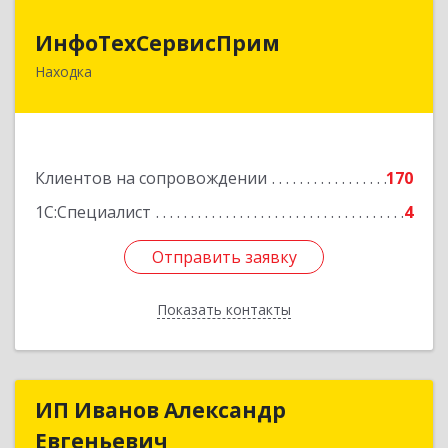
ИнфоТехСервисПрим
ИнфоТехСервисПрим
Находка
692916, Приморский край, Находка г,
Чернышевского ул, дом № 36, оф.305
Подробнее
Клиентов на сопровождении
170
1С:Специалист
4
Отправить заявку
Отправить заявку
Показать контакты
Назад
ИП Иванов Александр
ИП Иванов Александр
Евгеньевич
Евгеньевич