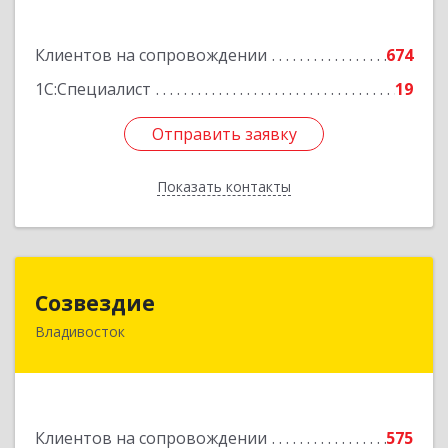
Подробнее
Клиентов на сопровождении
674
1С:Специалист
19
Отправить заявку
Отправить заявку
Показать контакты
Назад
Созвездие
Созвездие
Владивосток
690069, Приморский край, Владивосток г,
Тухачевского ул, дом № 62, кв.94
Подробнее
Клиентов на сопровождении
575