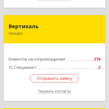
Вертикаль
Вертикаль
Находка
692928, Приморский край, Находка г,
Постышева ул, дом № 27
Подробнее
Клиентов на сопровождении
276
1С:Специалист
2
Отправить заявку
Отправить заявку
Показать контакты
Назад