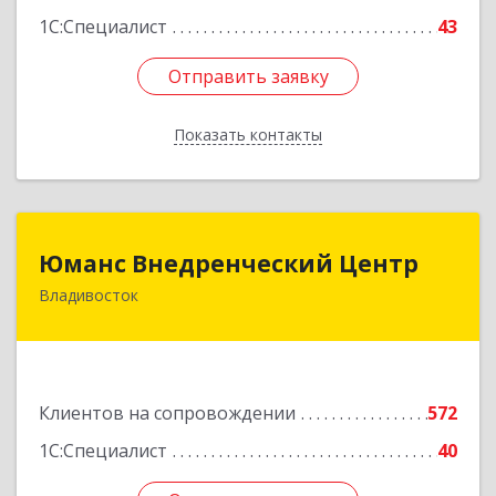
1С:Специалист
43
Отправить заявку
Отправить заявку
Показать контакты
Назад
Юманс Внедренческий Центр
Юманс Внедренческий Центр
Владивосток
690014, Приморский край, Владивосток г,
Некрасовская ул, дом № 48а
Подробнее
Клиентов на сопровождении
572
1С:Специалист
40