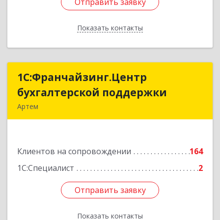
Отправить заявку
Отправить заявку
Показать контакты
Назад
1С:Франчайзинг.Центр
1С:Франчайзинг.Центр
бухгалтерской поддержки
бухгалтерской поддержки
Артем
692760, Приморский край, Артем г, Фрунзе ул,
дом № 54А, каб.21
Клиентов на сопровождении
164
Подробнее
1С:Специалист
2
Отправить заявку
Отправить заявку
Показать контакты
Назад