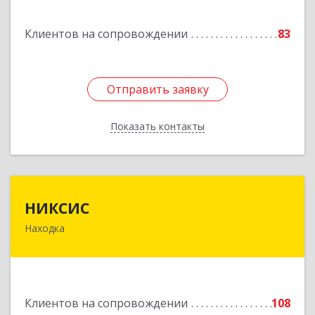
Горнореченский пгт, Октябрьская ул, дом № 5
Клиентов на сопровождении
83
Подробнее
Отправить заявку
Отправить заявку
Показать контакты
Назад
НИКСИС
НИКСИС
Находка
692903, Приморский край, Находка г,
Находкинский пр-кт, дом № 84, кв.73А
Подробнее
Клиентов на сопровождении
108