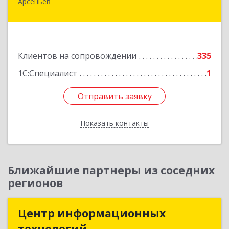
Арсеньев
692330, Приморский край, Арсеньев г,
Ломоносова ул, дом № 24, кв.1
Подробнее
Клиентов на сопровождении
335
1С:Специалист
1
Отправить заявку
Отправить заявку
Показать контакты
Назад
Ближайшие партнеры из соседних
регионов
Центр информационных
Центр информационных