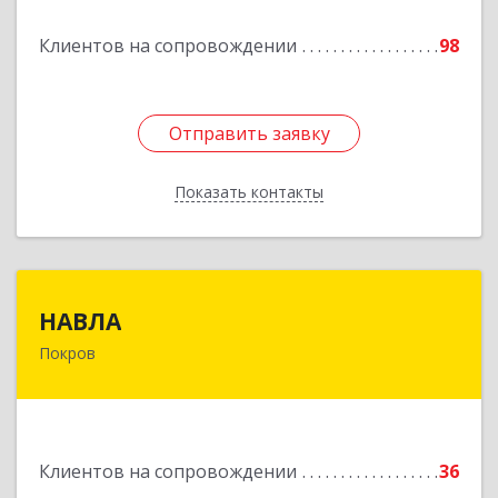
Подробнее
Клиентов на сопровождении
98
Отправить заявку
Отправить заявку
Показать контакты
Назад
НАВЛА
НАВЛА
Покров
601120, Владимирская обл, Петушинский р-н,
Покров г, Ленина ул, дом № 98, пом.6
Подробнее
Клиентов на сопровождении
36