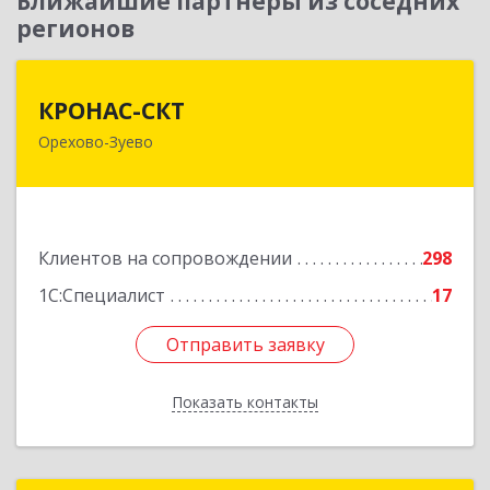
Ближайшие партнеры из соседних
регионов
КРОНАС-СКТ
КРОНАС-СКТ
Орехово-Зуево
142600, Московская обл, Орехово-Зуево г,
Бабушкина ул, дом № 2А, пом.31
Подробнее
Клиентов на сопровождении
298
1С:Специалист
17
Отправить заявку
Отправить заявку
Показать контакты
Назад