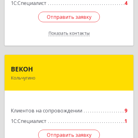
1С:Специалист
4
Отправить заявку
Отправить заявку
Показать контакты
Назад
ВЕКОН
ВЕКОН
Кольчугино
601785, Владимирская обл, Кольчугинский р-н,
Кольчугино г, 3 Интернационала ул, дом № 38
Подробнее
Клиентов на сопровождении
9
1С:Специалист
1
Отправить заявку
Отправить заявку