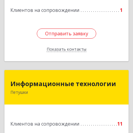
Клиентов на сопровождении
1
Отправить заявку
Отправить заявку
Показать контакты
Назад
Информационные технологии
Информационные технологии
Петушки
601144, Владимирская обл, Петушки г,
Маяковского ул, дом № 19
Подробнее
Клиентов на сопровождении
11