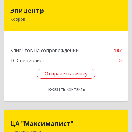
Эпицентр
Эпицентр
Ковров
601900, Владимирская обл, Ковров г, Барсукова
ул, дом № 17
Подробнее
Клиентов на сопровождении
182
1С:Специалист
5
Отправить заявку
Отправить заявку
Показать контакты
Назад
ЦА "Максималист"
ЦА "Максималист"
Орехово-Зуево