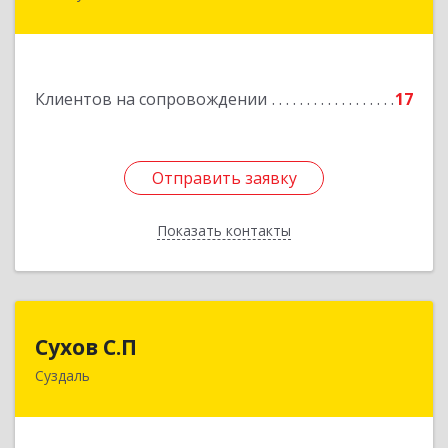
ул.Больничная, д.20
Подробнее
Клиентов на сопровождении
17
Отправить заявку
Отправить заявку
Показать контакты
Назад
Сухов С.П
Сухов С.П
Суздаль
Подробнее