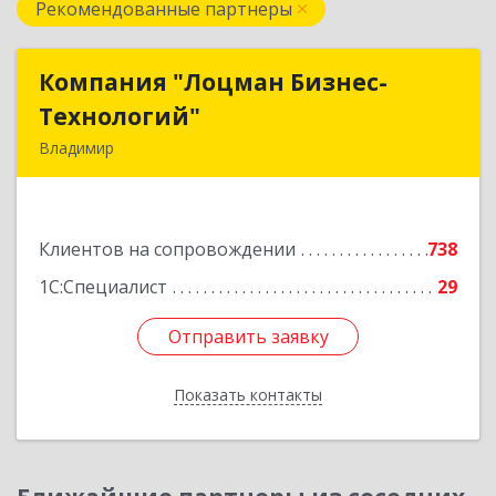
Рекомендованные партнеры
Компания "Лоцман Бизнес-
Компания "Лоцман Бизнес-
Технологий"
Технологий"
Владимир
600015, Владимирская обл, Владимир г,
Чайковского ул, дом № 40А, оф.21
Клиентов на сопровождении
738
Подробнее
1С:Специалист
29
Отправить заявку
Отправить заявку
Показать контакты
Назад