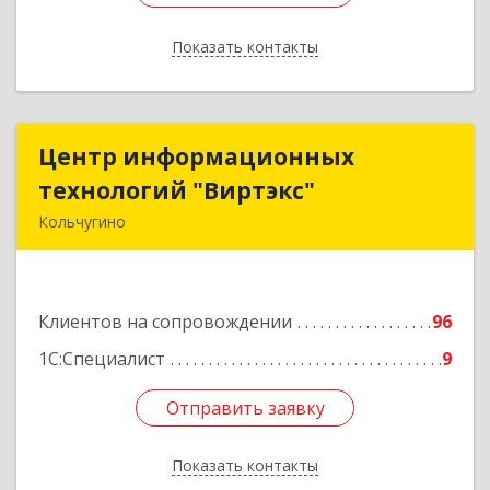
Показать контакты
Назад
Центр информационных
Центр информационных
технологий "Виртэкс"
технологий "Виртэкс"
Кольчугино
601785, Владимирская обл, Кольчугинский р-н,
Кольчугино г, Добровольского ул, дом № 11
Клиентов на сопровождении
96
Подробнее
1С:Специалист
9
Отправить заявку
Отправить заявку
Показать контакты
Назад