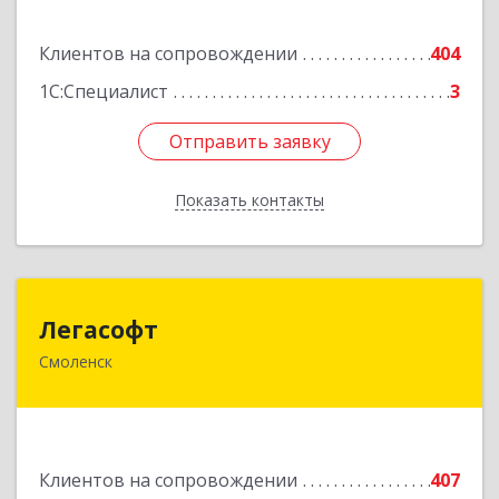
Подробнее
Клиентов на сопровождении
404
1С:Специалист
3
Отправить заявку
Отправить заявку
Показать контакты
Назад
Легасофт
Легасофт
Смоленск
214018, Смоленская обл, Смоленск г, Ново-
Рославльская ул, дом № 13
Подробнее
Клиентов на сопровождении
407