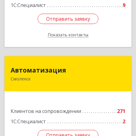
1С:Специалист
9
Отправить заявку
Отправить заявку
Показать контакты
Назад
Автоматизация
Автоматизация
Смоленск
214019, Смоленская обл, Смоленск г, Марии
Октябрьской ул, дом № 16, оф.107
Подробнее
Клиентов на сопровождении
271
1С:Специалист
2
Отправить заявку
Отправить заявку