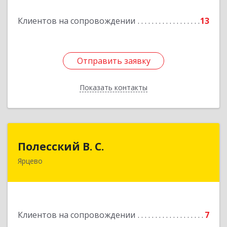
Подробнее
Клиентов на сопровождении
13
Отправить заявку
Отправить заявку
Показать контакты
Назад
Полесский В. С.
Полесский В. С.
Ярцево
215800,Смоленская обл. г. Ярцево,
ул.Краснофлотская д.30
Подробнее
Клиентов на сопровождении
7