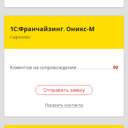
1С:Франчайзинг. Оникс-М
1С:Франчайзинг. Оникс-М
Сафоново
215500, Смоленская обл, Сафоновский р-н,
Сафоново г, Революционная ул, дом № 9а
Подробнее
Клиентов на сопровождении
90
Отправить заявку
Отправить заявку
Показать контакты
Назад