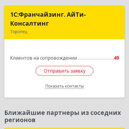
1С:Франчайзинг. АйТи-
1С:Франчайзинг. АйТи-
Консалтинг
Консалтинг
Торопец
172840, Тверская обл, Торопец г, Гоголя ул,
дом № 13
Клиентов на сопровождении
49
Подробнее
Отправить заявку
Отправить заявку
Показать контакты
Назад
Ближайшие партнеры из соседних
регионов