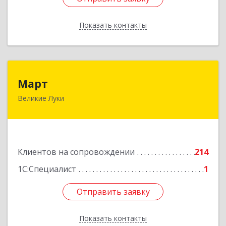
Показать контакты
Назад
Март
Март
Великие Луки
182113, Псковская обл, Великие Луки г,
Ботвина ул, дом № 17 А, пом.1003
Подробнее
Клиентов на сопровождении
214
1С:Специалист
1
Отправить заявку
Отправить заявку
Показать контакты
Назад