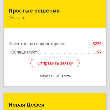
Простые решения
Простые решения
Смоленск
214015, Смоленская обл, Смоленск г, Большая
Краснофлотская ул, дом № 17
Подробнее
Клиентов на сопровождении
3229
1С:Специалист
57
Отправить заявку
Отправить заявку
Показать контакты
Назад
Новая Цефея
Новая Цефея