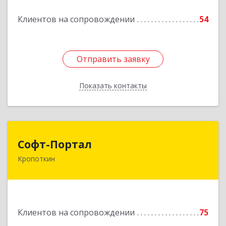
Клиентов на сопровождении
54
Отправить заявку
Отправить заявку
Показать контакты
Назад
Софт-Портал
Софт-Портал
Кропоткин
352395, Краснодарский край, Кавказский р-н,
Кропоткин г, Лесной пер, дом № 15, кв.61
Подробнее
Клиентов на сопровождении
75