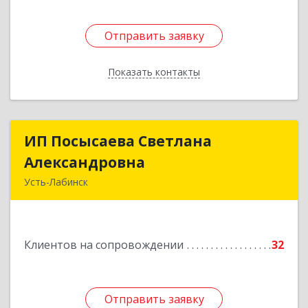
Отправить заявку
Отправить заявку
Показать контакты
Назад
ИП Посысаева Светлана
ИП Посысаева Светлана
Александровна
Александровна
Усть-Лабинск
352330, Краснодарский край, Усть-Лабинск г,
Зои Космодемьянской ул, дом № 192
Клиентов на сопровождении
32
Подробнее
Отправить заявку
Отправить заявку