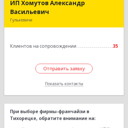
ИП Хомутов Александр
ИП Хомутов Александр
Васильевич
Васильевич
Гулькевичи
352190, Краснодарский край, Гулькевичи г, 50
лет ВЛКСМ ул, дом № 21, кв.2
Клиентов на сопровождении
35
Подробнее
Отправить заявку
Отправить заявку
Показать контакты
Назад
При выборе фирмы-франчайзи в
Тихорецке, обратите внимание на: