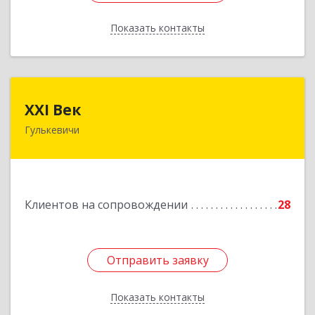
Показать контакты
Назад
XXI Век
XXI Век
Гулькевичи
352180, Краснодарский край, Отрадо-
Кубанское с, Северная ул, дом № 11
Подробнее
Клиентов на сопровождении
28
Отправить заявку
Отправить заявку
Показать контакты
Назад