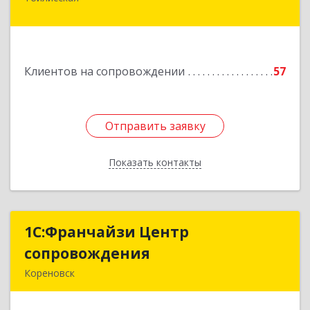
352360, Краснодарский край, Тбилисский р-н,
Тбилисская ст-ца, Первомайская ул, дом № 19/1
Подробнее
Клиентов на сопровождении
57
Отправить заявку
Отправить заявку
Показать контакты
Назад
1С:Франчайзи Центр
1С:Франчайзи Центр
сопровождения
сопровождения
Кореновск
Подробнее