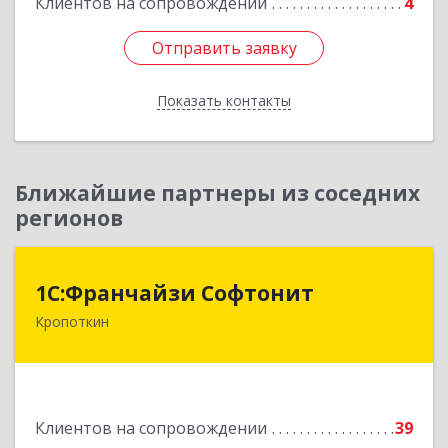
Клиентов на сопровождении
4
Отправить заявку
Отправить заявку
Показать контакты
Назад
Ближайшие партнеры из соседних
регионов
1С:Франчайзи Софтонит
1С:Франчайзи Софтонит
Кропоткин
352380, Краснодарский край, Кавказский р-н,
Кропоткин г, Коммунальный пер, дом № 8
Подробнее
Клиентов на сопровождении
39