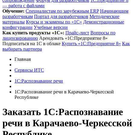
сопровождение
Форум для разработчиков
1С:Предприятие 8
— работа с файлами
Обучение:
Cпециалистам по зарубежным ERP
Начинающим
разработчикам
Портал для разработчиков
Методические
материалы
Курсы и экзамены по «1С»
Демонстрационные
конфигурации
Учебные версии
Как купить продукты «1С»:
Прайс-лист
Вопросы по
лицензированию
Арендовать «1С:Предприятие 8»
Подписаться на 1С в облаке
Купить «1С:Предприятие 8»
Как
выбирать партнера
Главная
Сервисы ИТС
1С:Распознавание речи
1С:Распознавание речи в Карачаево-Черкесской
Республике
Заказать 1С:Распознавание
речи
в Карачаево-Черкесской
Республике