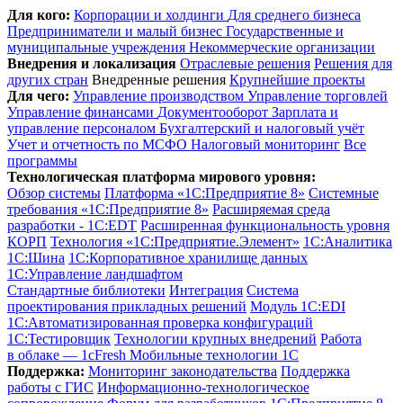
Для кого:
Корпорации и холдинги
Для среднего бизнеса
Предприниматели и малый бизнес
Государственные и
муниципальные учреждения
Некоммерческие организации
Внедрения и локализация
Отраслевые решения
Решения для
других стран
Внедренные решения
Крупнейшие проекты
Для чего:
Управление производством
Управление торговлей
Управление финансами
Документооборот
Зарплата и
управление персоналом
Бухгалтерский и налоговый учёт
Учет и отчетность по МСФО
Налоговый мониторинг
Все
программы
Технологическая платформа мирового уровня:
Обзор системы
Платформа «1С:Предприятие 8»
Системные
требования «1С:Предприятие 8»
Расширяемая среда
разработки - 1C:EDT
Расширенная функциональность уровня
КОРП
Технология «1С:Предприятие.Элемент»
1C:Аналитика
1С:Шина
1С:Корпоративное хранилище данных
1С:Управление ландшафтом
Стандартные библиотеки
Интеграция
Система
проектирования прикладных решений
Модуль 1C:EDI
1С:Автоматизированная проверка конфигураций
1С:Тестировщик
Технологии крупных внедрений
Работа
в облаке — 1cFresh
Мобильные технологии 1С
Поддержка:
Мониторинг законодательства
Поддержка
работы с ГИС
Информационно-технологическое