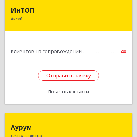
ИнТОП
ИнТОП
Аксай
344000, Ростов-на-Дону г, Буденновский пр-кт,
дом № 80, оф.1004
Подробнее
Клиентов на сопровождении
40
Отправить заявку
Отправить заявку
Показать контакты
Назад
Аурум
Аурум
Белая Калитва