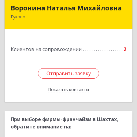
Воронина Наталья Михайловна
Воронина Наталья Михайловна
Гуково
Подробнее
Клиентов на сопровождении
2
Отправить заявку
Отправить заявку
Показать контакты
Назад
При выборе фирмы-франчайзи в Шахтах,
обратите внимание на: