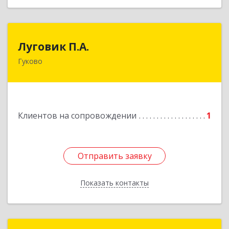
Луговик П.А.
Луговик П.А.
Гуково
Подробнее
Клиентов на сопровождении
1
Отправить заявку
Отправить заявку
Показать контакты
Назад