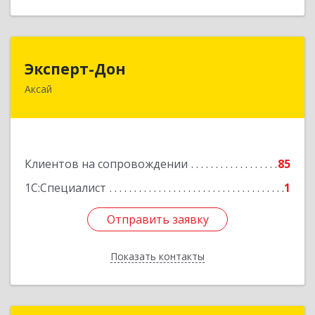
Эксперт-Дон
Эксперт-Дон
Аксай
346720, Ростовская обл, Аксай г, Буденного ул,
дом № 136, оф.16-17
Подробнее
Клиентов на сопровождении
85
1С:Специалист
1
Отправить заявку
Отправить заявку
Показать контакты
Назад