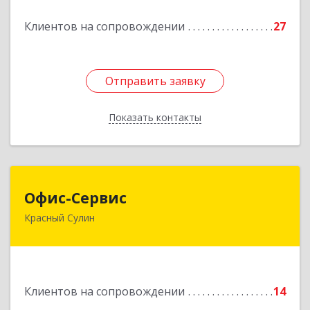
Клиентов на сопровождении
27
Подробнее
Отправить заявку
Отправить заявку
Показать контакты
Назад
Офис-Сервис
Офис-Сервис
Красный Сулин
346350, Ростовская обл, р-н Красносулинский,
Красный Сулин г, Заводская ул, дом № 1
Подробнее
Клиентов на сопровождении
14