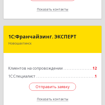
Показать контакты
Назад
1С:Франчайзинг. ЭКСПЕРТ
1С:Франчайзинг. ЭКСПЕРТ
Новошахтинск
346901, Ростовская обл, Новошахтинск г,
Куйбышева ул, дом № 6, кв.2
Подробнее
Клиентов на сопровождении
12
1С:Специалист
1
Отправить заявку
Отправить заявку
Показать контакты
Назад