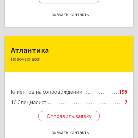
Показать контакты
Назад
Атлантика
Атлантика
Новочеркасск
346428, Ростовская обл, Новочеркасск г,
Кривопустенко пер, домовладение № 4А, пом.1
Подробнее
Клиентов на сопровождении
195
1С:Специалист
7
Отправить заявку
Отправить заявку
Показать контакты
Назад