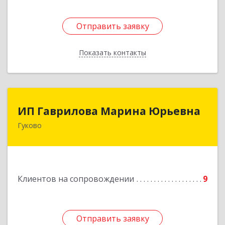
Отправить заявку
Отправить заявку
Показать контакты
Назад
ИП Гаврилова Марина Юрьевна
ИП Гаврилова Марина Юрьевна
Гуково
Подробнее
Клиентов на сопровождении
9
Отправить заявку
Отправить заявку