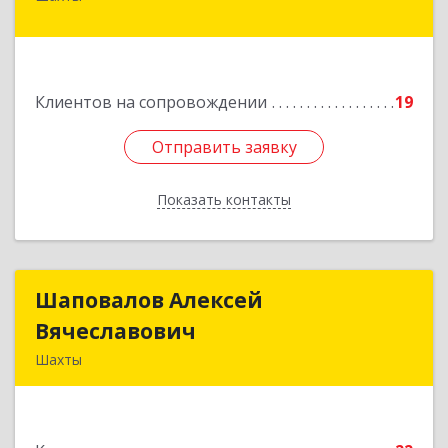
Чернышевского ул, дом № 42
Подробнее
Клиентов на сопровождении
19
Отправить заявку
Отправить заявку
Показать контакты
Назад
Шаповалов Алексей
Шаповалов Алексей
Вячеславович
Вячеславович
Шахты
346510, Шахты г, Ленина ул, дом № 142
Подробнее