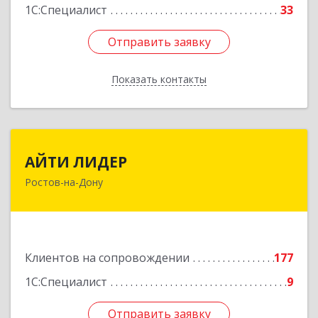
1С:Специалист
33
Отправить заявку
Отправить заявку
Показать контакты
Назад
АЙТИ ЛИДЕР
АЙТИ ЛИДЕР
Ростов-на-Дону
344065, Ростовская обл, Ростов-на-Дону г,
Беломорский пер, дом № 98, оф.206
Подробнее
Клиентов на сопровождении
177
1С:Специалист
9
Отправить заявку
Отправить заявку