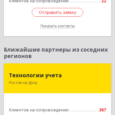
Клиентов на сопровождении
22
Отправить заявку
Отправить заявку
Показать контакты
Назад
Ближайшие партнеры из соседних
регионов
Технологии учета
Технологии учета
Ростов-на-Дону
344064, Ростовская обл, Ростов-на-Дону г,
Вавилова ул, дом № 68, оф.309
Подробнее
Клиентов на сопровождении
367