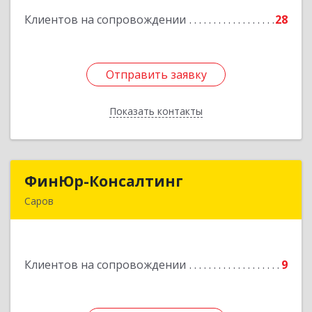
Клиентов на сопровождении
28
Подробнее
Отправить заявку
Отправить заявку
Показать контакты
Назад
ФинЮр-Консалтинг
ФинЮр-Консалтинг
Саров
607190, Нижегородская обл, Саров г,
Куйбышева ул, дом № 11
Клиентов на сопровождении
9
Подробнее