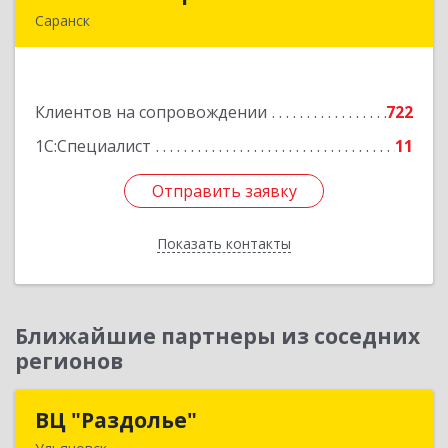
Саранск
430005, Мордовия Респ, Саранск г,
Большевистская ул, дом № 60, этаж 4 оф.7
Клиентов на сопровождении
722
Подробнее
1С:Специалист
11
Отправить заявку
Отправить заявку
Показать контакты
Назад
Ближайшие партнеры из соседних
регионов
ВЦ "Раздолье"
ВЦ "Раздолье"