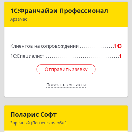
1С:Франчайзи Профессионал
1С:Франчайзи Профессионал
Арзамас
607227, Нижегородская обл, Арзамас г, Кирова
ул, дом № 56, кв.6
Клиентов на сопровождении
143
Подробнее
1С:Специалист
1
Отправить заявку
Отправить заявку
Показать контакты
Назад
Поларис Софт
Поларис Софт
Заречный (Пензенская обл.)
442960, Пензенская обл, Заречный г,