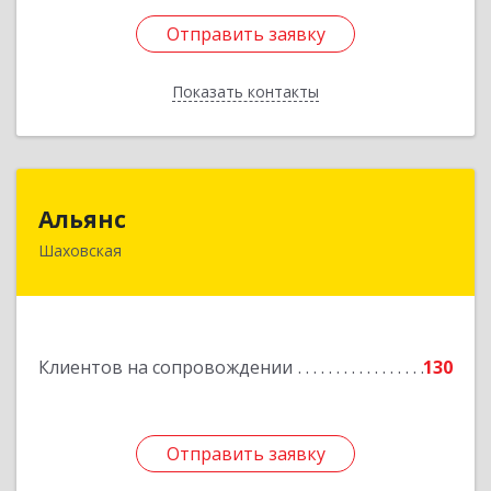
Отправить заявку
Отправить заявку
Показать контакты
Назад
Альянс
Альянс
Шаховская
143700, Московская обл, Шаховской р-н,
рп.Шаховская, ул.1-я Советская, дом № 44
Подробнее
Клиентов на сопровождении
130
Отправить заявку
Отправить заявку