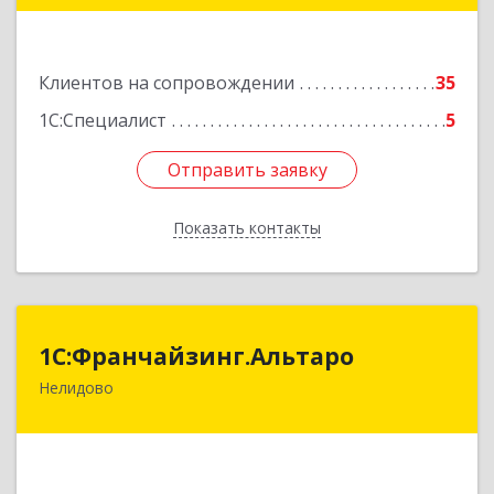
пом.22
Подробнее
Клиентов на сопровождении
35
1С:Специалист
5
Отправить заявку
Отправить заявку
Показать контакты
Назад
1С:Франчайзинг.Альтаро
1С:Франчайзинг.Альтаро
Нелидово
172527, Тверская обл, Нелидово г, Матросова
ул, дом № 22, оф.1
Подробнее