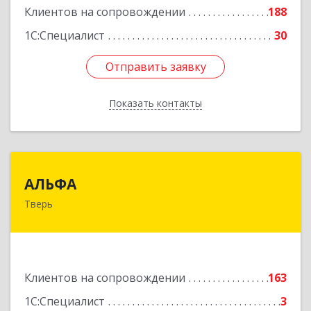
Клиентов на сопровождении
188
1С:Специалист
30
Отправить заявку
Отправить заявку
Показать контакты
Назад
АЛЬФА
АЛЬФА
Тверь
170002, Тверская обл, Тверь г, Чайковского пр-
кт, дом № 19а, оф.400
Подробнее
Клиентов на сопровождении
163
1С:Специалист
3