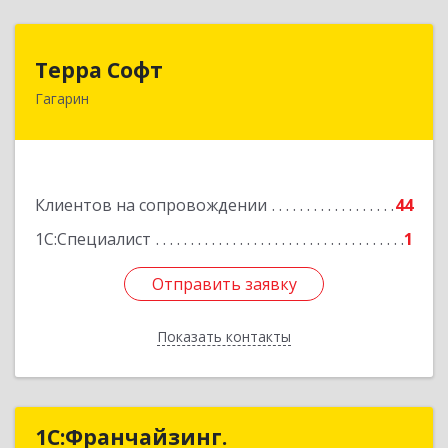
Терра Софт
Терра Софт
Гагарин
215010, Смоленская обл, Гагарин г, Ленина ул,
дом № 12
Подробнее
Клиентов на сопровождении
44
1С:Специалист
1
Отправить заявку
Отправить заявку
Показать контакты
Назад
1С:Франчайзинг.
1С:Франчайзинг.