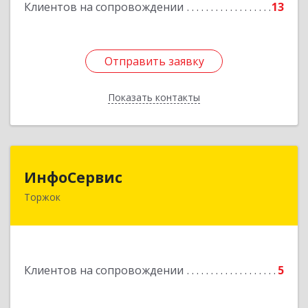
Клиентов на сопровождении
13
Отправить заявку
Отправить заявку
Показать контакты
Назад
ИнфоСервис
ИнфоСервис
Торжок
172002, Тверская обл, Торжок г, Радищева ул,
дом № 2
Подробнее
Клиентов на сопровождении
5