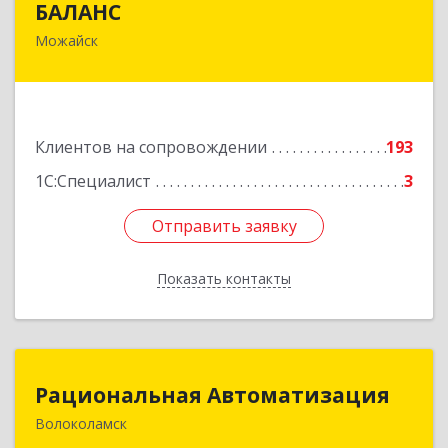
БАЛАНС
Можайск
143200, Московская обл, Можайский р-н,
Можайск г, Переяслав-Хмельницкого ул, дом №
36, оф.5
Подробнее
Клиентов на сопровождении
193
1С:Специалист
3
Отправить заявку
Отправить заявку
Показать контакты
Назад
Рациональная Автоматизация
Рациональная Автоматизация
Волоколамск
143600, Московская обл, Волоколамский р-н,