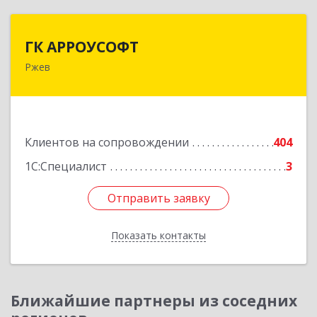
ГК АРРОУСОФТ
ГК АРРОУСОФТ
Ржев
172381, Тверская обл, м.о. Ржевский, Ржев г,
Большая Спасская ул, дом № 15, кв.2А
Подробнее
Клиентов на сопровождении
404
1С:Специалист
3
Отправить заявку
Отправить заявку
Показать контакты
Назад
Ближайшие партнеры из соседних