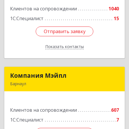
Клиентов на сопровождении
1040
Подробнее
1С:Специалист
15
Отправить заявку
Отправить заявку
Показать контакты
Назад
Компания Мэйпл
Компания Мэйпл
Барнаул
656038, Алтайский край, Барнаул г,
Комсомольский пр-кт, дом № 112
Клиентов на сопровождении
607
Подробнее
1С:Специалист
7