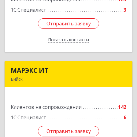
1С:Специалист
3
Отправить заявку
Отправить заявку
Показать контакты
Назад
МАРЭКС ИТ
МАРЭКС ИТ
Бийск
Алтайский край, Бийск г, Разина, дом № 94
Подробнее
Клиентов на сопровождении
142
1С:Специалист
6
Отправить заявку
Отправить заявку