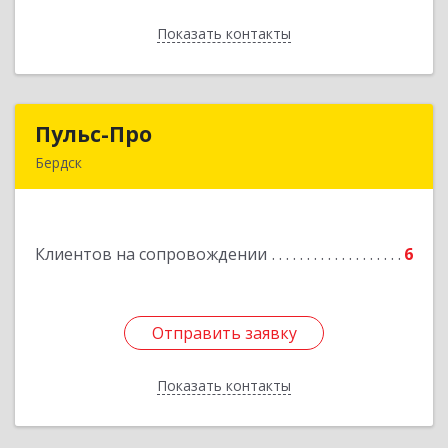
Показать контакты
Назад
Пульс-Про
Пульс-Про
Бердск
633010, Новосибирская обл, Бердск, Ленина,
дом № 89/8, оф.509
Клиентов на сопровождении
6
Подробнее
Отправить заявку
Отправить заявку
Показать контакты
Назад