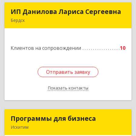
ИП Данилова Лариса Сергеевна
ИП Данилова Лариса Сергеевна
Бердск
633004, Новосибирская обл, Бердск г, Озерная
ул, дом № 42, кв.40
Клиентов на сопровождении
10
Подробнее
Отправить заявку
Отправить заявку
Показать контакты
Назад
Программы для бизнеса
Программы для бизнеса
Искитим