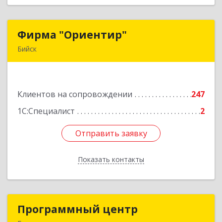
Фирма "Ориентир"
Фирма "Ориентир"
Бийск
659300, Алтайский край, Бийск г, Сергея Кирова
пр-кт, дом № 3
Клиентов на сопровождении
247
Подробнее
1С:Специалист
2
Отправить заявку
Отправить заявку
Показать контакты
Назад
Программный центр
Программный центр