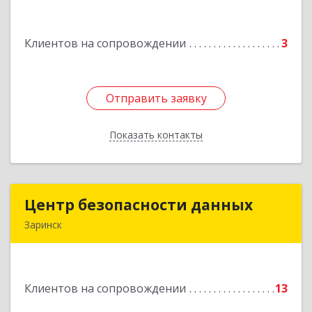
Подробнее
Клиентов на сопровождении
3
Отправить заявку
Отправить заявку
Показать контакты
Назад
Центр безопасности данных
Центр безопасности данных
Заринск
659100, Алтайский край, Заринск г, Таратынова
ул, дом № 11, кв.9
Клиентов на сопровождении
13
Подробнее