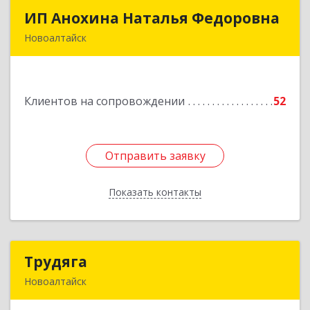
ИП Анохина Наталья Федоровна
ИП Анохина Наталья Федоровна
Новоалтайск
658041, Алтайский край, Новоалтайск г,
Белоярская ул, дом № 132
Клиентов на сопровождении
52
Подробнее
Отправить заявку
Отправить заявку
Показать контакты
Назад
Трудяга
Трудяга
Новоалтайск
658080, Алтайский край, Новоалтайск г,