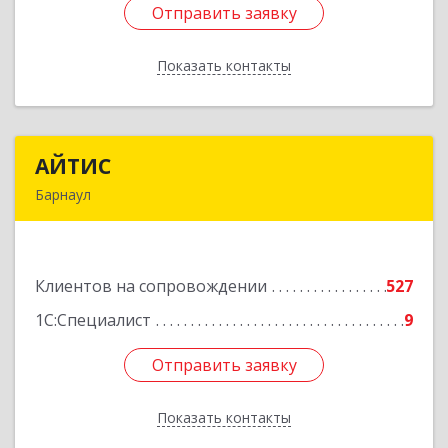
Отправить заявку
Отправить заявку
Показать контакты
Назад
АЙТИС
АЙТИС
Барнаул
656067, Алтайский край, Барнаул г, Взлетная ул,
дом № 65
Клиентов на сопровождении
527
Подробнее
1С:Специалист
9
Отправить заявку
Отправить заявку
Показать контакты
Назад