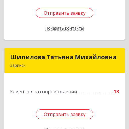
Отправить заявку
Отправить заявку
Показать контакты
Назад
Шипилова Татьяна Михайловна
Шипилова Татьяна Михайловна
Заринск
Подробнее
Клиентов на сопровождении
13
Отправить заявку
Отправить заявку