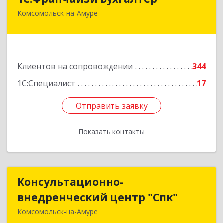
Комсомольск-на-Амуре
681000, Хабаровский край, Комсомольск-на-
Амуре г, Красногвардейская ул, дом № 14,
оф.202
Подробнее
Клиентов на сопровождении
344
1С:Специалист
17
Отправить заявку
Отправить заявку
Показать контакты
Назад
Консультационно-
Консультационно-
внедренческий центр "Спк"
внедренческий центр "Спк"
Комсомольск-на-Амуре
681013, Хабаровский край, Комсомольск-на-