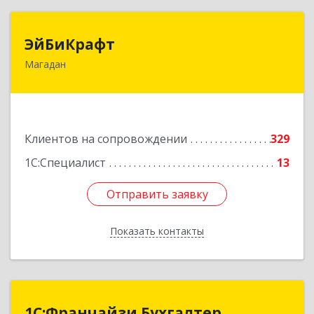
ЭйБиКрафт
ЭйБиКрафт
Магадан
685000, Магаданская обл, Магадан г, Полярная
ул, дом № 21А
Подробнее
Клиентов на сопровождении
329
1С:Специалист
13
Отправить заявку
Отправить заявку
Показать контакты
Назад
1С:Франчайзи Бухгалтер
1С:Франчайзи Бухгалтер