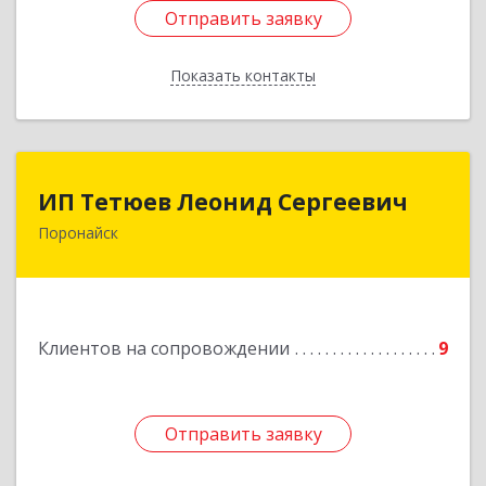
Отправить заявку
Отправить заявку
Показать контакты
Назад
ИП Тетюев Леонид Сергеевич
ИП Тетюев Леонид Сергеевич
Поронайск
694242, Сахалинская обл, Поронайск г, Фрунзе
ул, дом № 14, кв.51
Подробнее
Клиентов на сопровождении
9
Отправить заявку
Отправить заявку