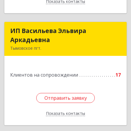
Показать контакты
Назад
ИП Васильева Эльвира
ИП Васильева Эльвира
Аркадьевна
Аркадьевна
Тымовское пгт.
694400, Сахалинская обл, Тымовский р-н,
Тымовское пгт, Красноармейская ул, дом № 34,
кв.9
Клиентов на сопровождении
17
Подробнее
Отправить заявку
Отправить заявку
Показать контакты
Назад