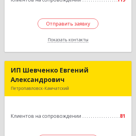
Отправить заявку
Отправить заявку
Показать контакты
Назад
ИП Шевченко Евгений
ИП Шевченко Евгений
Александрович
Александрович
Петропавловск-Камчатский
683010, Камчатский край, Петропавловск-
Камчатский г, Капитана Драбкина ул, дом № 14,
кв.3
Клиентов на сопровождении
81
Подробнее