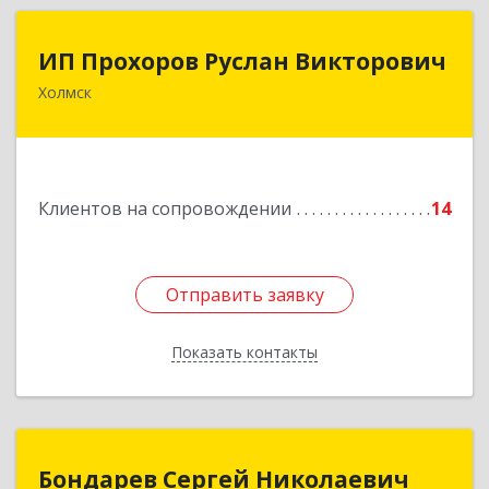
ИП Прохоров Руслан Викторович
ИП Прохоров Руслан Викторович
Холмск
694620, Сахалинская обл, Холмский р-н, Холмск
г, Александра Матросова ул, дом № 6Б, кв.32
Подробнее
Клиентов на сопровождении
14
Отправить заявку
Отправить заявку
Показать контакты
Назад
Бондарев Сергей Николаевич
Бондарев Сергей Николаевич