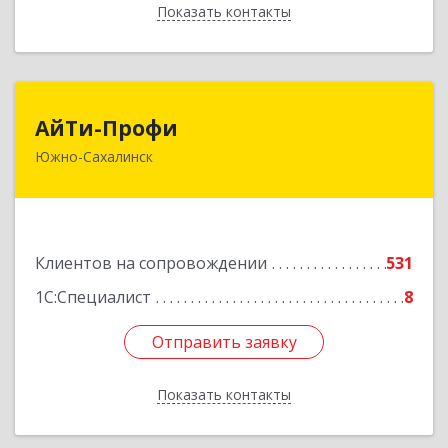
Показать контакты
Назад
АйТи-Профи
АйТи-Профи
Южно-Сахалинск
693023, Сахалинская обл, город Южно-
Сахалинск г.о., Южно-Сахалинск г, Емельянова
А.О. ул, дом № 4
Подробнее
Клиентов на сопровождении
531
1С:Специалист
8
Отправить заявку
Отправить заявку
Показать контакты
Назад