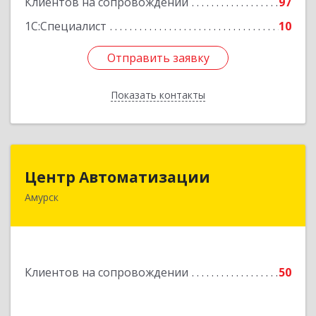
Клиентов на сопровождении
97
1С:Специалист
10
Отправить заявку
Отправить заявку
Показать контакты
Назад
Центр Автоматизации
Центр Автоматизации
Амурск
682640, Хабаровский край, Амурск г, Мира пр-
кт, дом № 55, оф.2
Подробнее
Клиентов на сопровождении
50