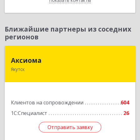
Показать контакты
Назад
Ближайшие партнеры из соседних
регионов
Аксиома
Аксиома
Якутск
677000, Саха /Якутия/ Респ, Якутск г, Чиряева
ул, дом № 1, кв.19
Подробнее
Клиентов на сопровождении
604
1С:Специалист
26
Отправить заявку
Отправить заявку