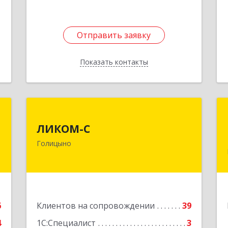
1
Отправить заявку
Отправить заявку
Показать контакты
Назад
ы
ЛИКОМ-С
ЛИКОМ-С
,
143040, Московская обл,
Голицыно
,
Одинцовский р-н, Голицыно г,
6
Советская ул, дом № 59, этаж/офис 1/2
е
Подробнее
6
Клиентов на сопровождении
39
4
1С:Специалист
3