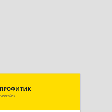
ПРОФИТИК
ПРОФИТИК
143200, Московская обл, Можайский
Можайск
р-н, Можайск г, Молодежная ул, дом
№ 4