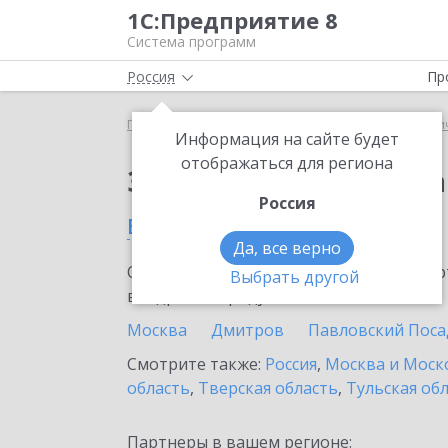
1С:Предприятие 8
Система программ
Россия
Пр
Главная
Сервисы ИТС
1С:Распознавание перви
Информация на сайте будет
отображаться для региона
Заказать 1С:Распозн
Россия
в Тучково
Да, все верно
Ознакомьтесь с информационными карт
Выбрать другой
внедрение продукта.
Москва
Дмитров
Павловский Поса
Смотрите также:
Россия
,
Москва и Моск
область
,
Тверская область
,
Тульская об
Партнеры в вашем регионе: