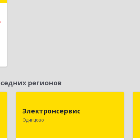
е
7
седних регионов
С
Электронсервис
Электронсервис
й
143050, Московская обл,
Одинцово
-
Одинцовский р-н, Большие Вяземы
5
рп, Ямская ул, владение № 4, строение
27