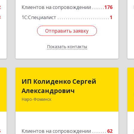
8
Подробнее
2
Клиентов на сопровождении
176
е
3
1С:Специалист
1
Отправить заявку
Отправить заявку
Показать контакты
Назад
и
ИП Колиденко Сергей
ИП Колиденко Сергей
"
Александрович
Александрович
Наро-Фоминск
-
143300, Московская обл, Наро-
,
Фоминский р-н, Наро-Фоминск г,
4
Маршала Жукова Г.К. ул, дом № 14-92
е
Подробнее
5
Клиентов на сопровождении
62