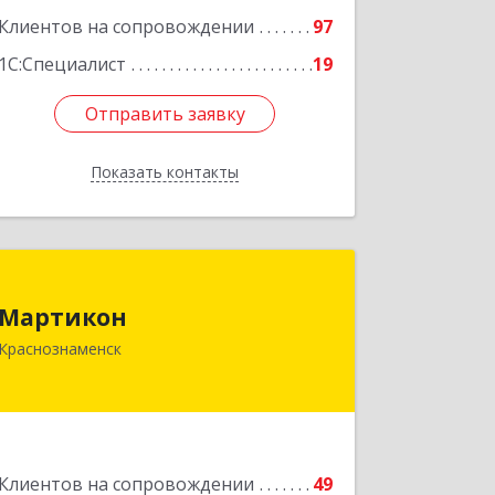
Клиентов на сопровождении
97
1С:Специалист
19
Отправить заявку
Отправить заявку
Показать контакты
Назад
Мартикон
Мартикон
143090, Московская обл,
Краснознаменск
Краснознаменск г, Краснознаменная
ул, дом № 27, пом.36
Подробнее
Клиентов на сопровождении
49