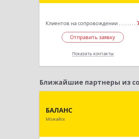
Подробне
Клиентов на сопровождении
Отправить заявку
Отправить заявку
Показать контакты
Назад
Ближайшие партнеры из со
БАЛАН
БАЛАНС
143200, Московская обл, Можайски
Можайск
р-н, Можайск г, Переяслав
Хмельницкого ул, дом № 36, оф.