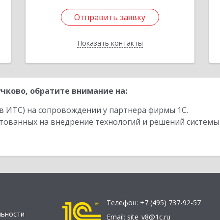
Отправить заявку
Отправить заявку
Показать контакты
Назад
чково, обратите внимание на:
в ИТС) на сопровождении у партнера фирмы 1С.
стованных на внедрение технологий и решений системы
Телефон:
+7 (495) 737-92-57
льности
Email:
site_v8@1c.ru