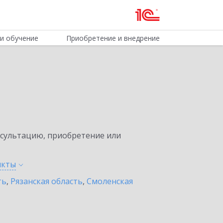
и обучение
Приобретение и внедрение
нсультацию, приобретение или
нкты
ть
,
Рязанская область
,
Смоленская