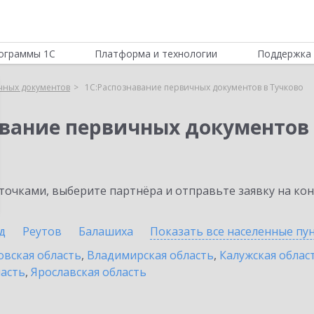
ограммы 1С
Платформа и технологии
Поддержка 
чных документов
1С:Распознавание первичных документов в Тучково
авание первичных документов
очками, выберите партнёра и отправьте заявку на ко
д
Реутов
Балашиха
Показать все населенные
пу
овская область
,
Владимирская область
,
Калужская облас
ласть
,
Ярославская область