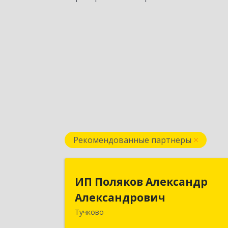
Рекомендованные партнеры
ИП Поляков Александ
ИП Поляков Александр
Александрови
Александрович
Тучково
143160, Московская обл., Рузский р-н
Дорохово п., Московская ул., д.