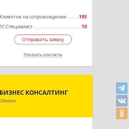
Подробнее
Клиентов на сопровождении
193
1С:Специалист
10
Отправить заявку
Отправить заявку
Показать контакты
Назад
БИЗНЕС КОНСАЛТИНГ
БИЗНЕС КОНСАЛТИНГ
249032, Калужская обл, Обнинск г,
Обнинск
Курчатова ул, дом № 27/2, пом.281
Подробнее