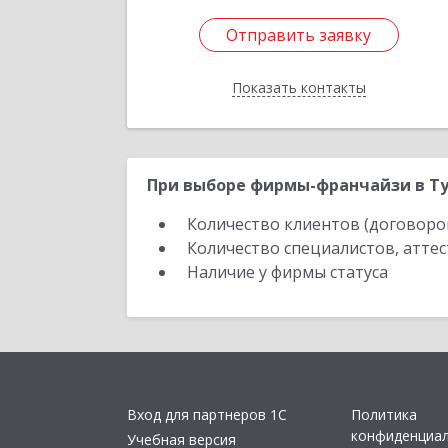
Отправить заявку
Отправить заявку
Показать контакты
Назад
При выборе фирмы-франчайзи в Ту
Количество клиентов (договоро
Количество специалистов, атте
Наличие у фирмы статуса
Вход для партнеров 1С
Политика
конфиденциа
Учебная версия