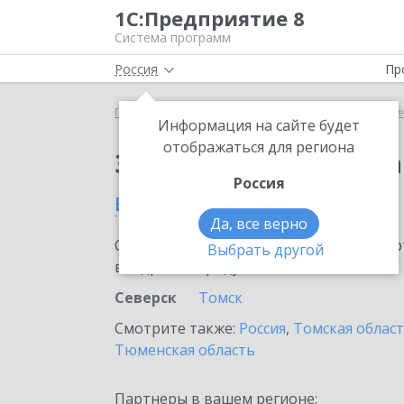
1С:Предприятие 8
Система программ
Россия
Пр
Главная
Сервисы ИТС
1С:Распознавание перви
Информация на сайте будет
отображаться для региона
Заказать 1С:Распозн
Россия
в Северске
Да, все верно
Ознакомьтесь с информационными карт
Выбрать другой
внедрение продукта.
Северск
Томск
Смотрите также:
Россия
,
Томская облас
Тюменская область
Партнеры в вашем регионе: