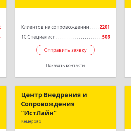
,
а
Подробнее
е
2
Клиентов на сопровождении
2201
5
1С:Специалист
506
Отправить заявку
Отправить заявку
Показать контакты
Назад
к
Центр Внедрения и
Центр Внедрения и
Сопровождения
Сопровождения
а
"ИстЛайн"
"ИстЛайн"
8
Кемерово
650000, Кемеровская область -
е