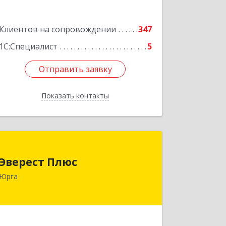
Подробнее
Клиентов на сопровождении
347
1С:Специалист
5
Отправить заявку
Отправить заявку
Показать контакты
Назад
Эверест Плюс
Эверест Плюс
652055, Кемеровская обл, Юрга г,
Юрга
Московская ул, дом № 9, оф.1
Подробнее