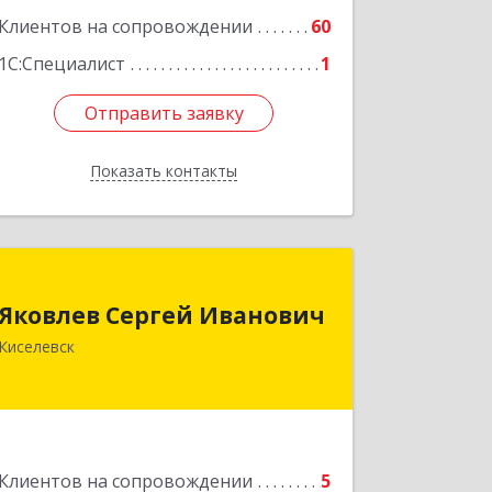
Клиентов на сопровождении
60
1С:Специалист
1
Отправить заявку
Отправить заявку
Показать контакты
Назад
Яковлев Сергей Иванович
Яковлев Сергей Иванович
650002, Кемеровская обл, г.Кемерово,
Киселевск
пр-т Шахтеров, дом № 90, кв.104
Подробнее
Клиентов на сопровождении
5