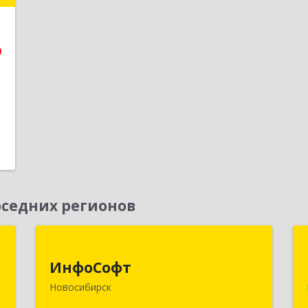
е
9
1
седних регионов
к
ИнфоСофт
ИнфоСофт
,
630091, Новосибирская обл,
Новосибирск
№
Новосибирск г, Крылова ул, дом № 31