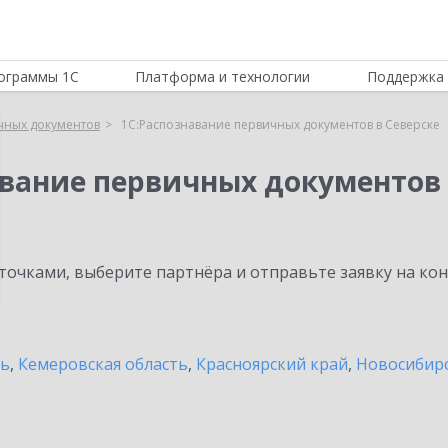
ограммы 1С
Платформа и технологии
Поддержка 
чных документов
1С:Распознавание первичных документов в Северске
авание первичных документов
очками, выберите партнёра и отправьте заявку на ко
ть
,
Кемеровская область
,
Красноярский край
,
Новосибирс