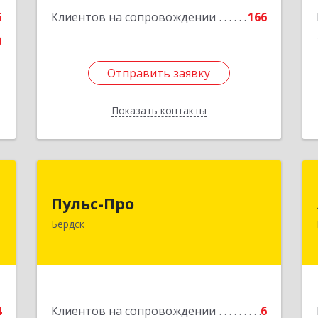
6
Клиентов на сопровождении
166
0
Отправить заявку
Отправить заявку
Показать контакты
Назад
а
Пульс-Про
Пульс-Про
-
633010, Новосибирская обл, Бердск,
Бердск
я
Ленина, дом № 89/8, оф.509
2
Подробнее
е
4
Клиентов на сопровождении
6