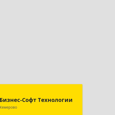
Бизнес-Софт Технологии
Бизнес-Софт Технологии
650992, Кемеровская область -
Кемерово
Кузбасс обл, Кемерово г, Советский