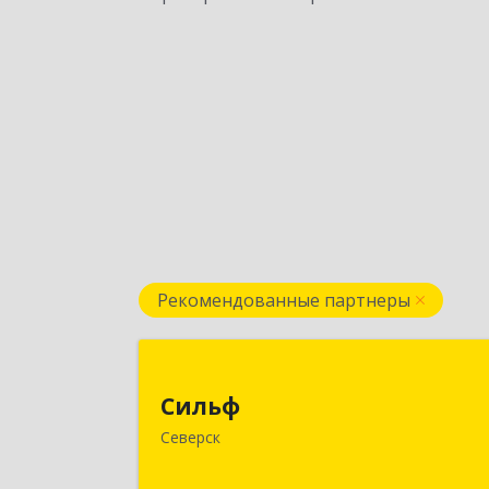
Рекомендованные партнеры
Силь
Сильф
636000, Томская обл, Северск г
Северск
Спортивная ул, дом № 2, оф.