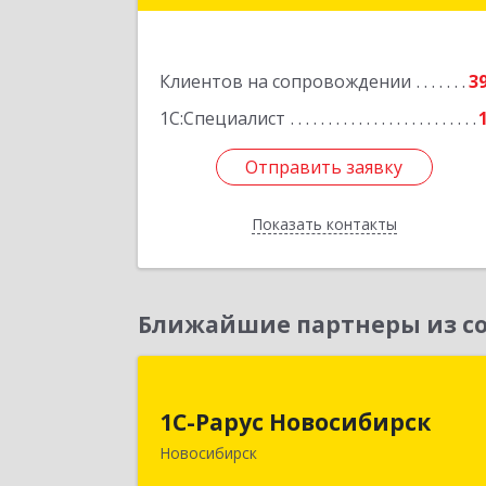
Подробне
Клиентов на сопровождении
3
1С:Специалист
Отправить заявку
Отправить заявку
Показать контакты
Назад
Ближайшие партнеры из со
1С-Рарус Новосибирс
1С-Рарус Новосибирск
630015, Новосибирская обл
Новосибирск
Новосибирск г, Планетная ул, дом 