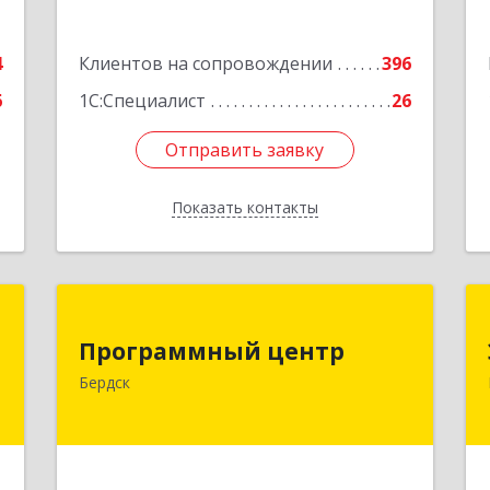
Кузбасс обл, г.о. Кемеровский,
Кемерово г, Мичурина ул, дом № 13А,
4
Клиентов на сопровождении
этаж 3, пом.2, оф.301
396
6
1С:Специалист
26
Подробнее
Отправить заявку
Отправить заявку
Показать контакты
Назад
м
Программный центр
Программный центр
,
633004, Новосибирская обл, Бердск г,
Бердск
2
Химзаводская ул, дом № 9/4
е
Подробнее