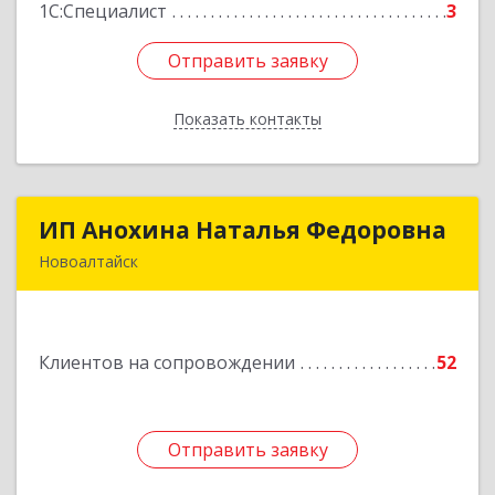
1С:Специалист
3
Отправить заявку
Отправить заявку
Показать контакты
Назад
ИП Анохина Наталья Федоровна
ИП Анохина Наталья Федоровна
Новоалтайск
658041, Алтайский край, Новоалтайск г,
Белоярская ул, дом № 132
Клиентов на сопровождении
52
Подробнее
Отправить заявку
Отправить заявку