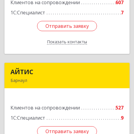
Клиентов на сопровождении
607
Подробнее
1С:Специалист
7
Отправить заявку
Отправить заявку
Показать контакты
Назад
АЙТИС
АЙТИС
Барнаул
656067, Алтайский край, Барнаул г, Взлетная ул,
дом № 65
Клиентов на сопровождении
527
Подробнее
1С:Специалист
9
Отправить заявку
Отправить заявку