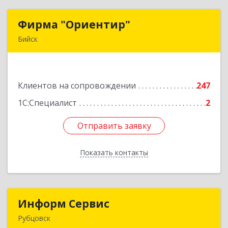
Фирма "Ориентир"
Фирма "Ориентир"
Бийск
659300, Алтайский край, Бийск г, Сергея Кирова
пр-кт, дом № 3
Клиентов на сопровождении
247
Подробнее
1С:Специалист
2
Отправить заявку
Отправить заявку
Показать контакты
Назад
Информ Сервис
Информ Сервис
Рубцовск