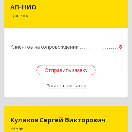
АП-НИО
АП-НИО
Гурьевск
238300 Калининградская обл, Гурьевск г,
Советская ул, дом № 22, кв. № 26
Подробнее
Клиентов на сопровождении
8
Отправить заявку
Отправить заявку
Показать контакты
Назад
Куликов Сергей Викторович
Куликов Сергей Викторович
Неман
238710, Калининградская обл, Неман г,