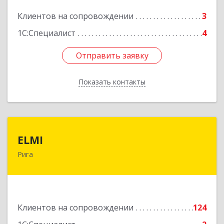
Клиентов на сопровождении
3
1С:Специалист
4
Отправить заявку
Отправить заявку
Показать контакты
Назад
ELMI
ELMI
Рига
Baznicas iela 5-16, Riga, LV-1010
Подробнее
Клиентов на сопровождении
124