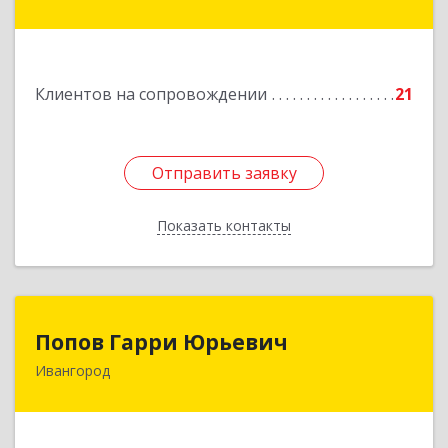
Красноармейская ул, дом № 8, кв.60
Подробнее
Клиентов на сопровождении
21
Отправить заявку
Отправить заявку
Показать контакты
Назад
Попов Гарри Юрьевич
Попов Гарри Юрьевич
Ивангород
Подробнее