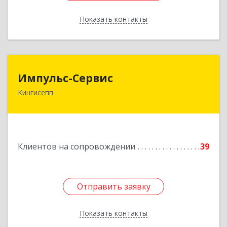
Показать контакты
Назад
Импульс-Сервис
Импульс-Сервис
Кингисепп
188480, Ленинградская обл, Кингисеппский р-н,
Кингисепп г, Воровского ул, дом № 40/15
Подробнее
Клиентов на сопровождении
39
Отправить заявку
Отправить заявку
Показать контакты
Назад