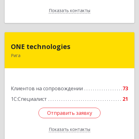
Показать контакты
Назад
ONE technologies
ONE technologies
Рига
Рига, ул. Элизабетес д.22 - 26А
Подробнее
Клиентов на сопровождении
73
1С:Специалист
21
Отправить заявку
Отправить заявку
Показать контакты
Назад