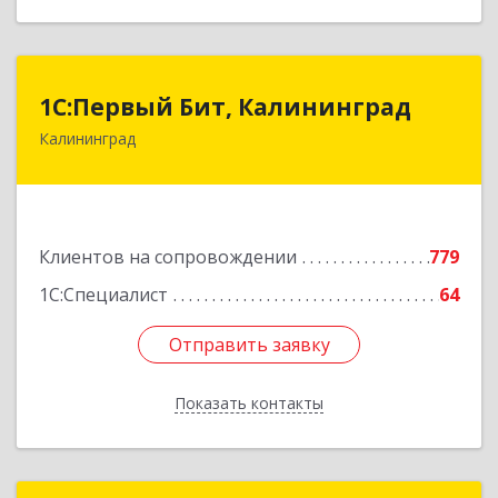
1С:Первый Бит, Калининград
1С:Первый Бит, Калининград
Калининград
236006, Калининградская обл, Калининград г,
Ленинский пр-кт, дом № 30
Подробнее
Клиентов на сопровождении
779
1С:Специалист
64
Отправить заявку
Отправить заявку
Показать контакты
Назад