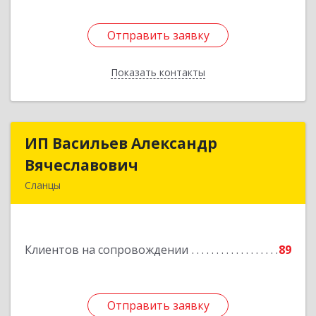
Отправить заявку
Отправить заявку
Показать контакты
Назад
ИП Васильев Александр
ИП Васильев Александр
Вячеславович
Вячеславович
Сланцы
Ленинградская обл, Сланцы г, Спортивная ул,
дом № 2
Клиентов на сопровождении
89
Подробнее
Отправить заявку
Отправить заявку