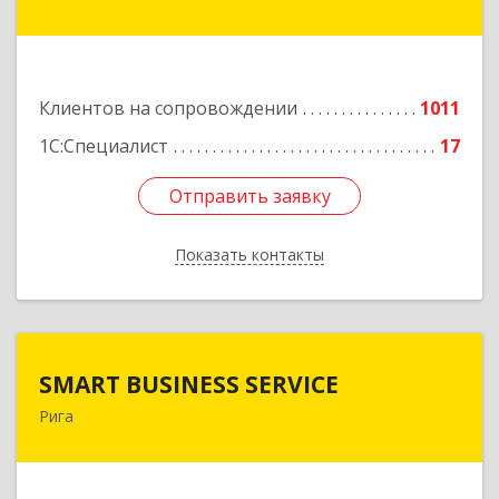
Подробнее
Клиентов на сопровождении
1011
1С:Специалист
17
Отправить заявку
Отправить заявку
Показать контакты
Назад
SMART BUSINESS SERVICE
SMART BUSINESS SERVICE
Рига
Латвия, Рига, ул.Бривибас 73-1
Подробнее