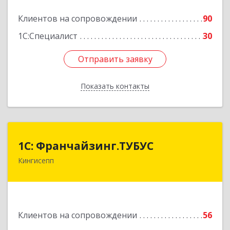
Клиентов на сопровождении
90
Подробнее
1С:Специалист
30
Отправить заявку
Отправить заявку
Показать контакты
Назад
1С: Франчайзинг.ТУБУС
1С: Франчайзинг.ТУБУС
Кингисепп
Подробнее
Клиентов на сопровождении
56