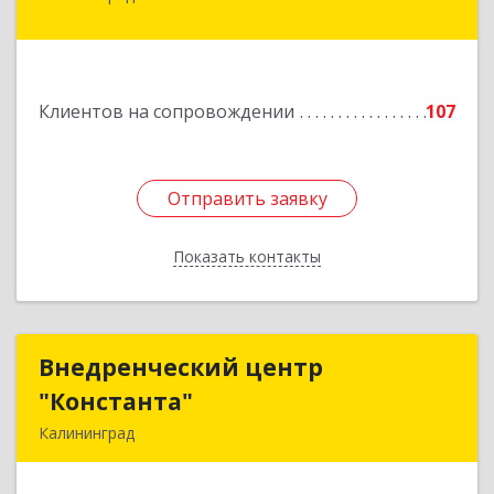
Луговое п, Центральная ул, дом № 17
Подробнее
Клиентов на сопровождении
107
Отправить заявку
Отправить заявку
Показать контакты
Назад
Внедренческий центр
Внедренческий центр
"Константа"
"Константа"
Калининград
236006, Калининградская обл, Калининград г,
К.Маркса ул, дом № 18, оф.701