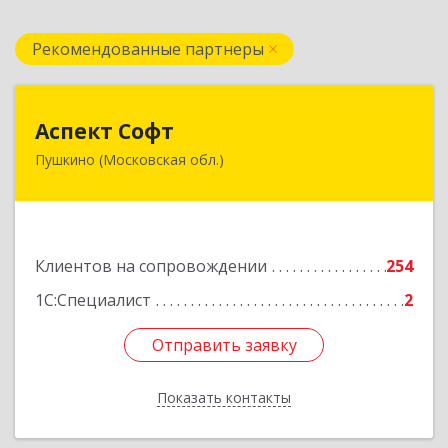
Рекомендованные партнеры
Аспект Софт
Аспект Софт
Пушкино (Московская обл.)
141205, Московская обл, Пушкинский р-н,
Пушкино г, Московский пр-кт, дом № 44, пом.4
Подробнее
Клиентов на сопровождении
254
1С:Специалист
2
Отправить заявку
Отправить заявку
Показать контакты
Назад