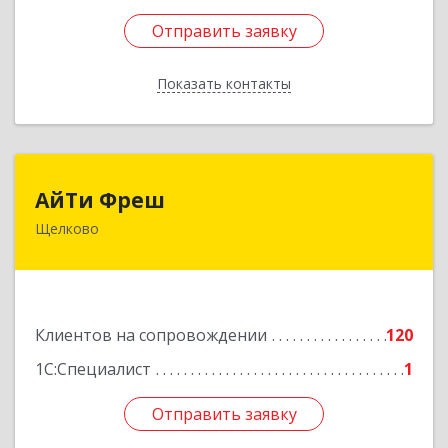
Отправить заявку
Отправить заявку
Показать контакты
Назад
АйТи Фреш
АйТи Фреш
Щелково
141100, Московская обл, Щелково г, Городской
округ Щелково, Ленина пл, дом № 5, ком.308
Подробнее
Клиентов на сопровождении
120
1С:Специалист
1
Отправить заявку
Отправить заявку