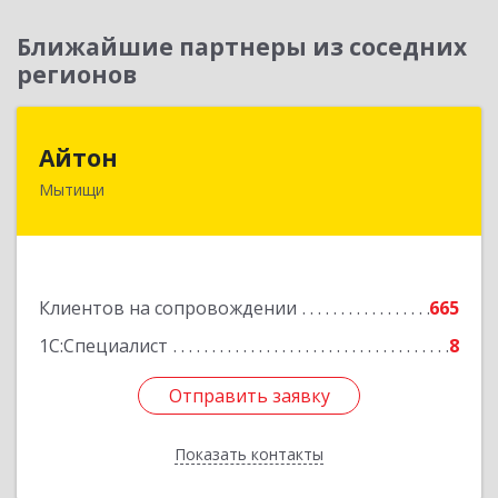
Ближайшие партнеры из соседних
регионов
Айтон
Айтон
Мытищи
141006, Московская обл, Мытищи г,
Олимпийский пр-кт, строение 10, пом.1А,8
Подробнее
Клиентов на сопровождении
665
1С:Специалист
8
Отправить заявку
Отправить заявку
Показать контакты
Назад