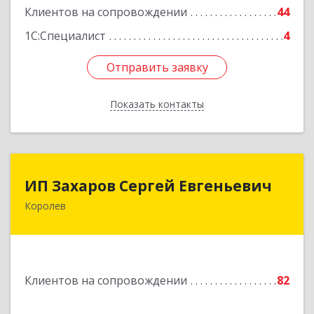
Подробнее
Клиентов на сопровождении
44
1С:Специалист
4
Отправить заявку
Отправить заявку
Показать контакты
Назад
ИП Захаров Сергей Евгеньевич
ИП Захаров Сергей Евгеньевич
Королев
141092, Московская обл, Королев г,
Юбилейный мкр, Пушкинская ул, дом № 13,
кв.115
Подробнее
Клиентов на сопровождении
82