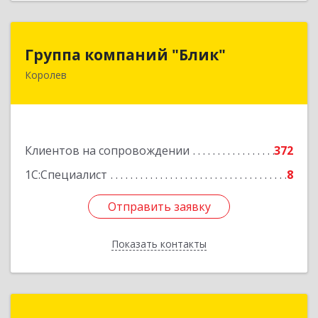
Группа компаний "Блик"
Группа компаний "Блик"
Королев
141077, Московская обл, Королев г,
Октябрьский б-р, дом № 14
Подробнее
Клиентов на сопровождении
372
1С:Специалист
8
Отправить заявку
Отправить заявку
Показать контакты
Назад
Эника