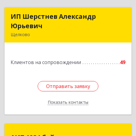
ИП Шерстнев Александр
ИП Шерстнев Александр
Юрьевич
Юрьевич
Щелково
141180, Московская обл, Щелковский р-н,
Загорянский дп, Кирова ул, дом № 28
Клиентов на сопровождении
49
Подробнее
Отправить заявку
Отправить заявку
Показать контакты
Назад
АИТ 1024 байта