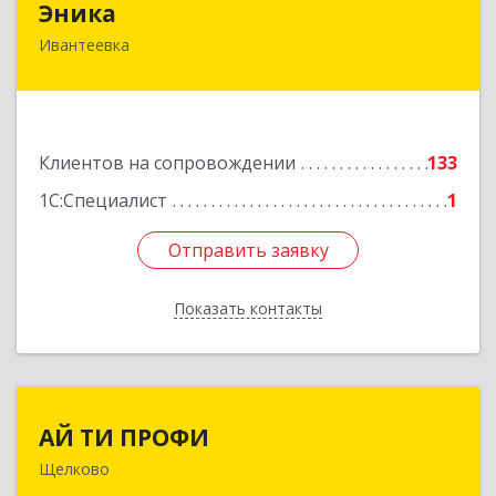
Эника
Ивантеевка
141280, Московская обл, г.о. Пушкинский,
Ивантеевка г, Заводская ул, дом № 12, кв.1
Подробнее
Клиентов на сопровождении
133
1С:Специалист
1
Отправить заявку
Отправить заявку
Показать контакты
Назад
АЙ ТИ ПРОФИ
АЙ ТИ ПРОФИ
Щелково
141108, Московская обл, г.о. Щёлково,