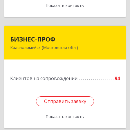
Показать контакты
Назад
БИЗНЕС-ПРОФ
БИЗНЕС-ПРОФ
Красноармейск (Московская обл.)
141290, Московская обл, Красноармейск г,
Чкалова ул, дом № 8, оф.7
Подробнее
Клиентов на сопровождении
94
Отправить заявку
Отправить заявку
Показать контакты
Назад