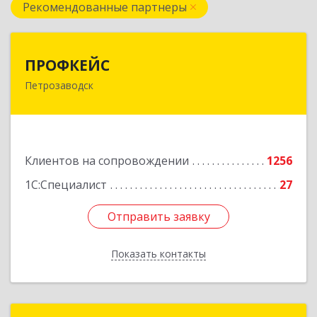
Рекомендованные партнеры
ПРОФКЕЙС
ПРОФКЕЙС
Петрозаводск
185035, Карелия Респ, Петрозаводск г, Красная
ул, дом № 10
Подробнее
Клиентов на сопровождении
1256
1С:Специалист
27
Отправить заявку
Отправить заявку
Показать контакты
Назад