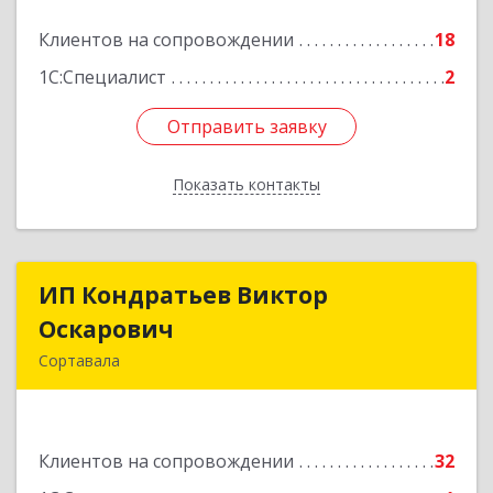
Подробнее
Клиентов на сопровождении
18
1С:Специалист
2
Отправить заявку
Отправить заявку
Показать контакты
Назад
ИП Кондратьев Виктор
ИП Кондратьев Виктор
Оскарович
Оскарович
Сортавала
186790, Карелия Респ, Сортавала г, Кирова ул,
дом № 6, кв.9
Клиентов на сопровождении
32
Подробнее