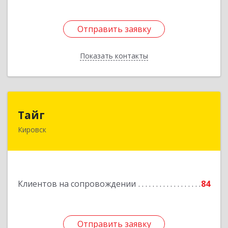
Отправить заявку
Отправить заявку
Показать контакты
Назад
Тайг
Тайг
Кировск
187340, Ленинградская обл, Кировский р-н,
Кировск г, Новая ул, дом № 13, корпус 3, кв.3
Подробнее
Клиентов на сопровождении
84
Отправить заявку
Отправить заявку