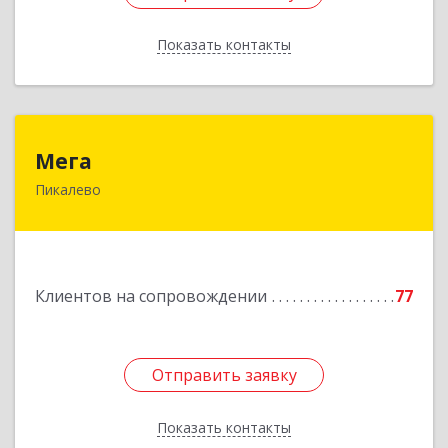
Показать контакты
Назад
Мега
Мега
Пикалево
187600, Ленинградская обл, Пикалево г,
Заводская ул, дом № 10
Подробнее
Клиентов на сопровождении
77
Отправить заявку
Отправить заявку
Показать контакты
Назад