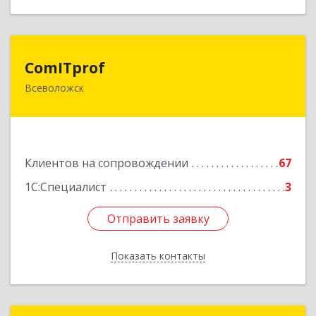
ComITprof
ComITprof
Всеволожск
188643, Ленинградская обл, Всеволожский р-н,
Всеволожск г, Невская ул, дом № 6, кв.18
Подробнее
Клиентов на сопровождении
67
1С:Специалист
3
Отправить заявку
Отправить заявку
Показать контакты
Назад