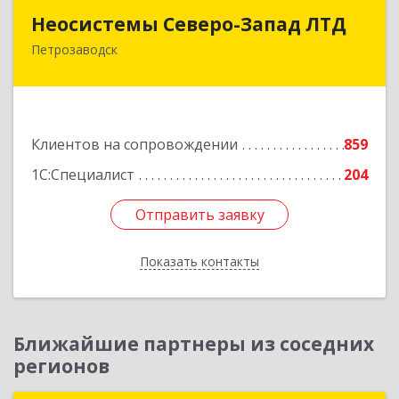
Неосистемы Северо-Запад ЛТД
Неосистемы Северо-Запад ЛТД
Петрозаводск
185001, Карелия Респ, Петрозаводск г,
Первомайский (Первомайский р-н) пр-кт, дом
№ 54, пом.27
Подробнее
Клиентов на сопровождении
859
1С:Специалист
204
Отправить заявку
Отправить заявку
Показать контакты
Назад
Ближайшие партнеры из соседних
регионов