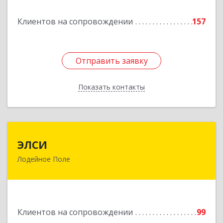
Подробнее
Клиентов на сопровождении
157
Отправить заявку
Отправить заявку
Показать контакты
Назад
ЭЛСИ
ЭЛСИ
Лодейное Поле
187700, Ленинградская обл, Лодейное Поле г,
Коммунаров ул, дом № 7
Подробнее
Клиентов на сопровождении
99