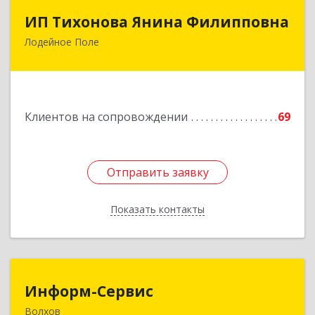
ИП Тихонова Янина Филипповна
ИП Тихонова Янина Филипповна
Лодейное Поле
187700, Ленинградская обл, Лодейнопольский
р-н, Лодейное Поле г, Урицкого пр-кт, дом №
11А
Подробнее
Клиентов на сопровождении
69
Отправить заявку
Отправить заявку
Показать контакты
Назад
Информ-Сервис
Информ-Сервис
Волхов
187400, Ленинградская обл, Волхов г,