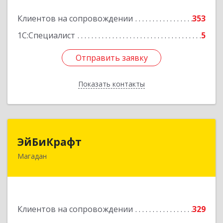
Подробнее
Клиентов на сопровождении
353
1С:Специалист
5
Отправить заявку
Отправить заявку
Показать контакты
Назад
ЭйБиКрафт
ЭйБиКрафт
Магадан
685000, Магаданская обл, Магадан г, Полярная
ул, дом № 21А
Подробнее
Клиентов на сопровождении
329