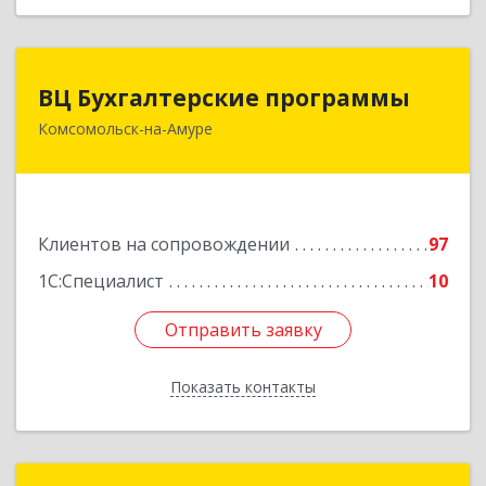
ВЦ Бухгалтерские программы
ВЦ Бухгалтерские программы
Комсомольск-на-Амуре
681000, Хабаровский край, Комсомольск-на-
Амуре г, Сидоренко ул, дом № 1А
Подробнее
Клиентов на сопровождении
97
1С:Специалист
10
Отправить заявку
Отправить заявку
Показать контакты
Назад