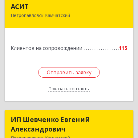
АСИТ
АСИТ
Петропавловск-Камчатский
683031, Камчатский край, Петропавловск-
Камчатский г, Топоркова ул, дом № 9/8, офис
"С"
Подробнее
Клиентов на сопровождении
115
Отправить заявку
Отправить заявку
Показать контакты
Назад
ИП Шевченко Евгений
ИП Шевченко Евгений
Александрович
Александрович
Петропавловск-Камчатский