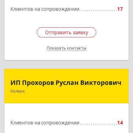
кв.9
Клиентов на сопровождении
17
Подробнее
Отправить заявку
Отправить заявку
Показать контакты
Назад
ИП Прохоров Руслан Викторович
ИП Прохоров Руслан Викторович
Холмск
694620, Сахалинская обл, Холмский р-н, Холмск
г, Александра Матросова ул, дом № 6Б, кв.32
Подробнее
Клиентов на сопровождении
14