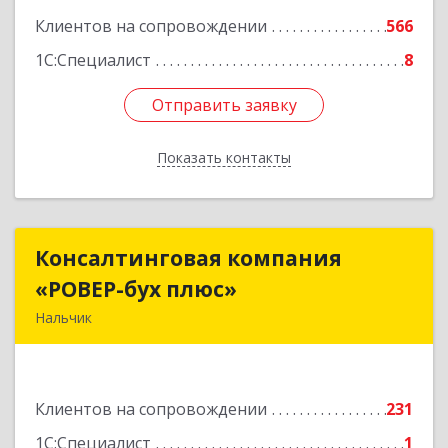
Клиентов на сопровождении
566
1С:Специалист
8
Отправить заявку
Отправить заявку
Показать контакты
Назад
Консалтинговая компания
Консалтинговая компания
«РОВЕР-бух плюс»
«РОВЕР-бух плюс»
Нальчик
360004, Кабардино-Балкарская Респ, Нальчик г,
Кирова ул, дом № 233
Клиентов на сопровождении
231
Подробнее
1С:Специалист
1