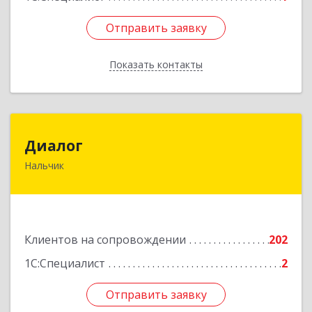
Отправить заявку
Отправить заявку
Показать контакты
Назад
Диалог
Диалог
Нальчик
360016, Кабардино-Балкарская Респ, Нальчик г,
Калюжного ул, дом № 3, этаж 2
Подробнее
Клиентов на сопровождении
202
1С:Специалист
2
Отправить заявку
Отправить заявку