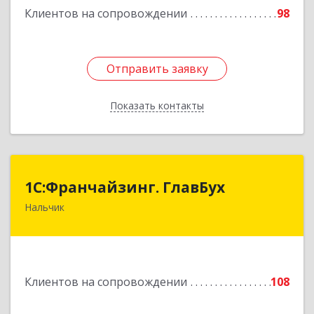
Клиентов на сопровождении
98
Отправить заявку
Отправить заявку
Показать контакты
Назад
1С:Франчайзинг. ГлавБух
1С:Франчайзинг. ГлавБух
Нальчик
360000, Кабардино-Балкарская Респ, Нальчик г,
Пачева ул, дом № 13, ТОД Европа, этаж 3, оф.2
Подробнее
Клиентов на сопровождении
108