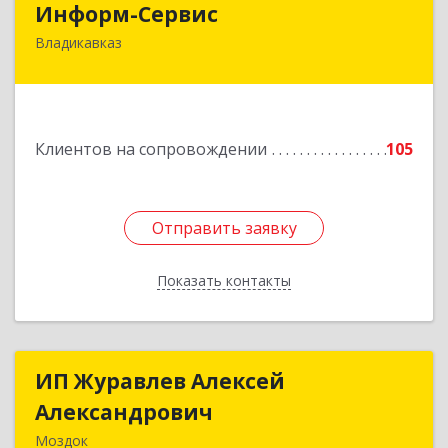
Информ-Сервис
Владикавказ
362020, Северная Осетия - Алания Респ,
Владикавказ г, Островского ул, дом № 12, пом.3
Подробнее
Клиентов на сопровождении
105
Отправить заявку
Отправить заявку
Показать контакты
Назад
ИП Журавлев Алексей
ИП Журавлев Алексей
Александрович
Александрович
Моздок