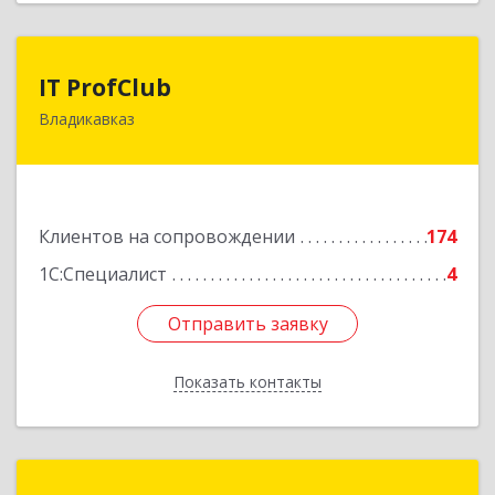
IT ProfClub
IT ProfClub
Владикавказ
362045, Северная Осетия - Алания Респ,
Владикавказ г, Международная ул, дом № 2 "А",
этаж 5, каб.507
Подробнее
Клиентов на сопровождении
174
1С:Специалист
4
Отправить заявку
Отправить заявку
Показать контакты
Назад
Информ-Сервис