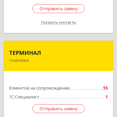
Отправить заявку
Отправить заявку
Показать контакты
Назад
ТЕРМИНАЛ
ТЕРМИНАЛ
Георгиевск
357820, Ставропольский край, Георгиевск г,
Калинина ул, дом № 109
Подробнее
Клиентов на сопровождении
55
1С:Специалист
1
Отправить заявку
Отправить заявку