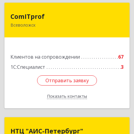
ComITprof
ComITprof
Всеволожск
188643, Ленинградская обл, Всеволожский р-н,
Всеволожск г, Невская ул, дом № 6, кв.18
Подробнее
Клиентов на сопровождении
67
1С:Специалист
3
Отправить заявку
Отправить заявку
Показать контакты
Назад
НТЦ "АИС-Петербург"
НТЦ "АИС-Петербург"