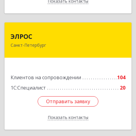
Показать контакты
Назад
ЭЛРОС
ЭЛРОС
Санкт-Петербург
191024, Санкт-Петербург г, Тележная ул, дом №
22, кв.6
Подробнее
Клиентов на сопровождении
104
1С:Специалист
20
Отправить заявку
Отправить заявку
Показать контакты
Назад