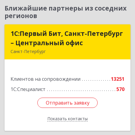
Ближайшие партнеры из соседних
регионов
1С:Первый Бит, Санкт-Петербург
1С:Первый Бит, Санкт-Петербург
– Центральный офис
– Центральный офис
Санкт-Петербург
г.Санкт-Петербург, Невский проспект, 10
Подробнее
Клиентов на сопровождении
13251
1С:Специалист
570
Отправить заявку
Отправить заявку
Показать контакты
Назад