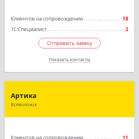
оф.47
Подробнее
Клиентов на сопровождении
18
1С:Специалист
2
Отправить заявку
Отправить заявку
Показать контакты
Назад
Артика
Артика
Всеволожск
188645, Ленинградская обл, Всеволожск г,
Доктора Сотникова ул, дом № 2, кв.86
Подробнее
Клиентов на сопровождении
11