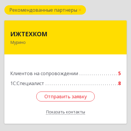
Рекомендованные партнеры
ИЖТЕХКОМ
ИЖТЕХКОМ
Мурино
188677, Ленинградская обл, Всеволожский р-н,
Мурино г, Воронцовский б-р, дом № 17, кв.339
Подробнее
Клиентов на сопровождении
5
1С:Специалист
8
Отправить заявку
Отправить заявку
Показать контакты
Назад