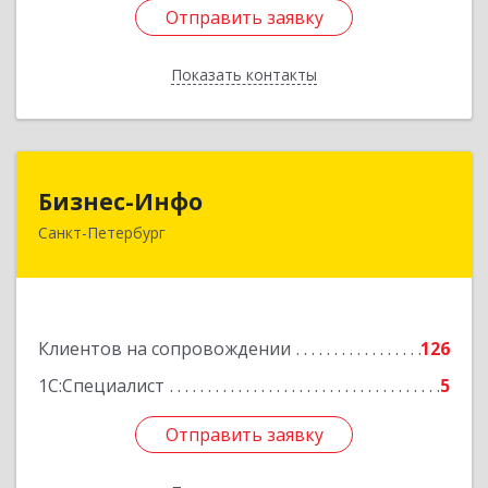
Отправить заявку
Отправить заявку
Показать контакты
Назад
Бизнес-Инфо
Бизнес-Инфо
Санкт-Петербург
191119, Санкт-Петербург г, Константина
Заслонова ул, дом № 7, литера А, пом.17-Н,
часть 3,4,5
Подробнее
Клиентов на сопровождении
126
1С:Специалист
5
Отправить заявку
Отправить заявку