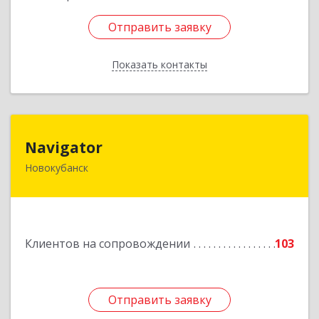
Отправить заявку
Отправить заявку
Показать контакты
Назад
Navigator
Navigator
Новокубанск
352240, Краснодарский край, Новокубанск г,
Пушкина ул, дом № 67
Подробнее
Клиентов на сопровождении
103
Отправить заявку
Отправить заявку