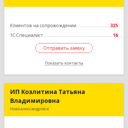
45 Параллель ул, дом № 38, оф.151
Подробнее
Клиентов на сопровождении
325
1С:Специалист
16
Отправить заявку
Отправить заявку
Показать контакты
Назад
ИП Козлитина Татьяна
ИП Козлитина Татьяна
Владимировна
Владимировна
Новоалександровск
356000, Ставропольский край,
Новоалександровск г, Гайдара пер, дом № 25