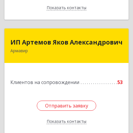
Показать контакты
Назад
ИП Артемов Яков Александрович
ИП Артемов Яков Александрович
Армавир
Подробнее
Клиентов на сопровождении
53
Отправить заявку
Отправить заявку
Показать контакты
Назад