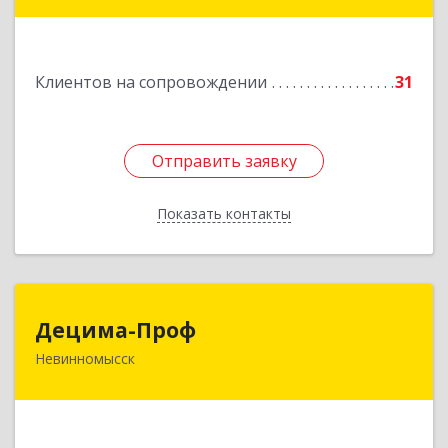
Новоалександровск г, Маршала Жукова ул, дом
№ 50
Подробнее
Клиентов на сопровождении
31
Отправить заявку
Отправить заявку
Показать контакты
Назад
Децима-Проф
Децима-Проф
Невинномысск
357100, Ставропольский край, Невинномысск г,
Гагарина ул, дом № 63
Подробнее