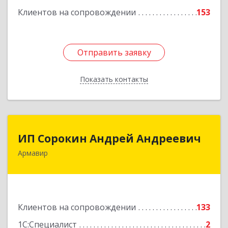
Клиентов на сопровождении
153
Подробнее
Отправить заявку
Отправить заявку
Показать контакты
Назад
ИП Сорокин Андрей Андреевич
ИП Сорокин Андрей Андреевич
Армавир
352900, Краснодарский край, Армавир г,
Ф.Энгельса ул, дом № 25, кв.309
Подробнее
Клиентов на сопровождении
133
1С:Специалист
2