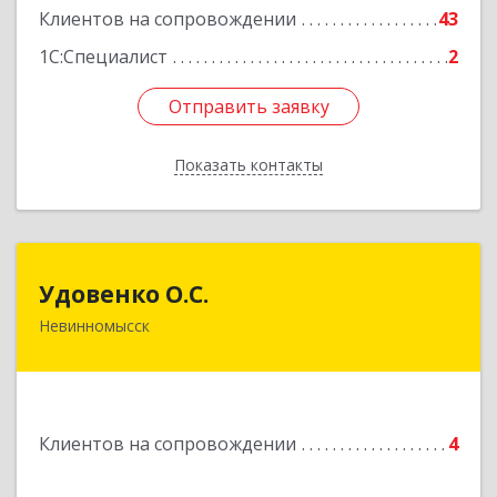
Клиентов на сопровождении
43
1С:Специалист
2
Отправить заявку
Отправить заявку
Показать контакты
Назад
Удовенко О.С.
Удовенко О.С.
Невинномысск
357 100, г.Невинномысск, ул.Революцеонная,
дом № 30, кв.54
Подробнее
Клиентов на сопровождении
4