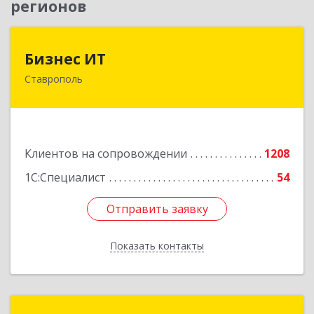
регионов
Бизнес ИТ
Бизнес ИТ
Ставрополь
355035, Ставропольский край, Ставрополь г, 1
Промышленная ул, дом № 3, корпус А
Подробнее
Клиентов на сопровождении
1208
1С:Специалист
54
Отправить заявку
Отправить заявку
Показать контакты
Назад