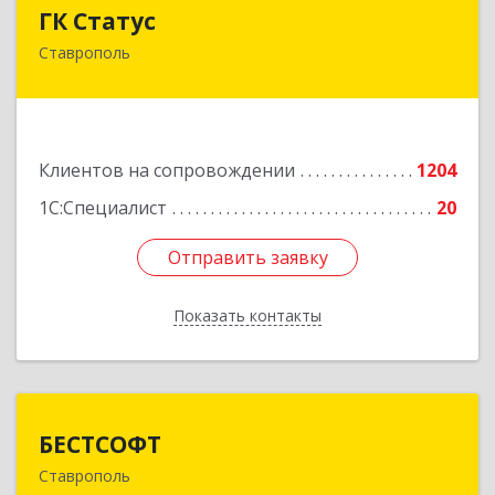
ГК Статус
ГК Статус
Ставрополь
355002, Ставропольский край, Ставрополь г,
Лермонтова ул, дом № 187
Подробнее
Клиентов на сопровождении
1204
1С:Специалист
20
Отправить заявку
Отправить заявку
Показать контакты
Назад
БЕСТСОФТ
БЕСТСОФТ
Ставрополь
355011, Ставропольский край, Ставрополь г,