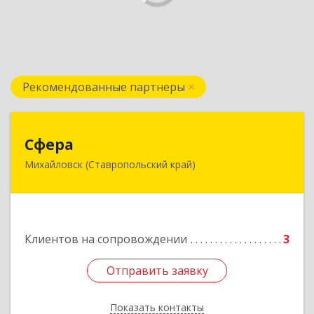
Рекомендованные партнеры
Сфера
Сфера
Михайловск (Ставропольский край)
356240, Ставропольский край, Шпаковский р-
н, Михайловск г, Ленина ул, дом № 156/2,
пом.111
Подробнее
Клиентов на сопровождении
3
Отправить заявку
Отправить заявку
Показать контакты
Назад