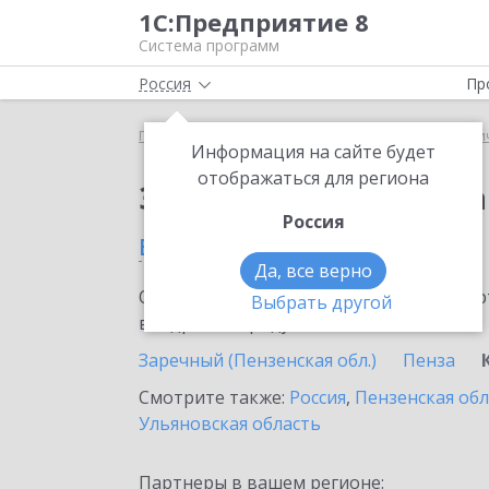
1С:Предприятие 8
Система программ
Россия
Пр
Главная
Сервисы ИТС
1С:Распознавание перви
Информация на сайте будет
отображаться для региона
Заказать 1С:Распозн
Россия
в Кузнецком
Да, все верно
Ознакомьтесь с информационными карт
Выбрать другой
внедрение продукта.
Заречный (Пензенская обл.)
Пенза
Смотрите также:
Россия
,
Пензенская обл
Ульяновская область
Партнеры в вашем регионе: