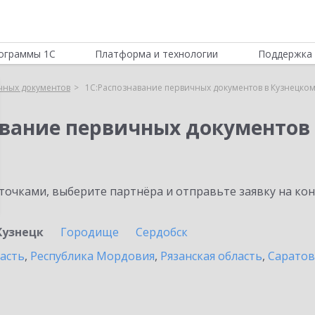
ограммы 1С
Платформа и технологии
Поддержка 
чных документов
1С:Распознавание первичных документов в Кузнецко
авание первичных документов
очками, выберите партнёра и отправьте заявку на ко
Кузнецк
Городище
Сердобск
асть
,
Республика Мордовия
,
Рязанская область
,
Саратов