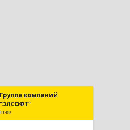
Группа компаний
Группа компаний
"ЭЛСОФТ"
"ЭЛСОФТ"
Пенза
440020, Пензенская обл, Пенза г,
Суворова ул, дом № 145, корпус а,