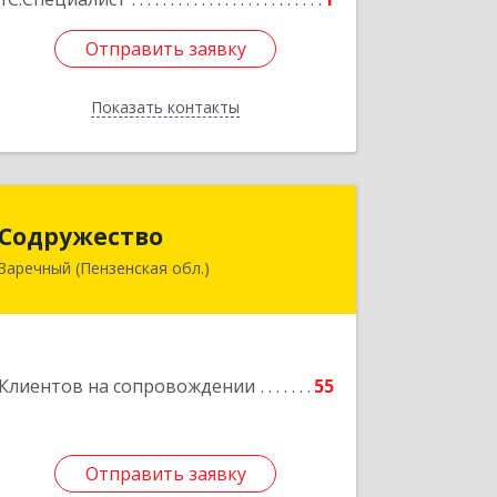
Отправить заявку
Отправить заявку
Показать контакты
Назад
Содружество
Содружество
Заречный (Пензенская обл.)
442962, Пензенская обл, Заречный г,
Промышленная ул, дом № 25
Подробнее
Клиентов на сопровождении
55
Отправить заявку
Отправить заявку