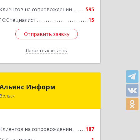
оф.41
Клиентов на сопровождении
595
Подробнее
1С:Специалист
15
Отправить заявку
Отправить заявку
Показать контакты
Назад
Альянс Информ
Альянс Информ
Вольск
412906, Саратовская обл, Вольск г,
Чернышевского ул, дом № 73А
Подробнее
Клиентов на сопровождении
187
1С:Специалист
1