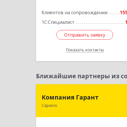
Подробне
Клиентов на сопровождении
15
1С:Специалист
Отправить заявку
Отправить заявку
Показать контакты
Назад
Ближайшие партнеры из со
Компания Гаран
Компания Гарант
Саранск
430005, Мордовия Респ, Саранск г
Большевистская ул, дом № 60, этаж 
оф.