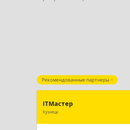
Рекомендованные партнеры
ITМасте
ITМастер
Кузнецк
442537, Пензенская обл, Кузнецк г
Белинского ул, дом № 82, ДЦ"Сфера"
оф.1