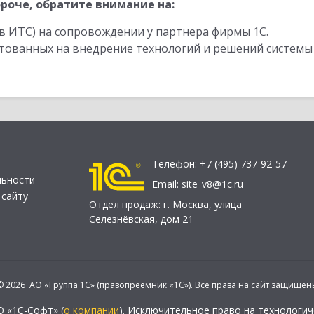
роче, обратите внимание на:
в ИТС) на сопровождении у партнера фирмы 1С.
стованных на внедрение технологий и решений системы
Телефон:
+7 (495) 737-92-57
льности
Email:
site_v8@1c.ru
 сайту
Отдел продаж:
г. Москва
,
улица
Селезнёвская, дом 21
© 2026 АО «Группа 1С» (правопреемник «1С»). Все права на сайт защищен
О «1С-Софт» (
о компании
). Исключительное право на технологи