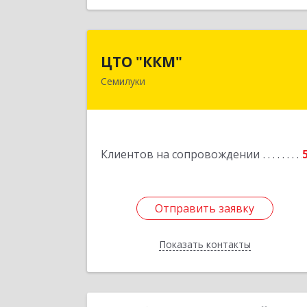
ЦТО "ККМ
ЦТО "ККМ"
Семилуки
Подробне
Клиентов на сопровождении
Отправить заявку
Отправить заявку
Показать контакты
Назад