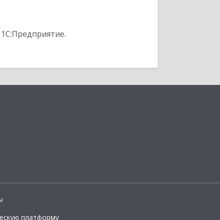
 1С:Предприятие.
ы
ческую платформу