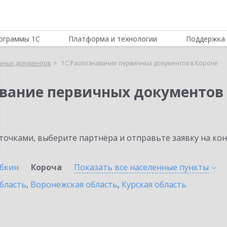
ограммы 1С
Платформа и технологии
Поддержка 
чных документов
1С:Распознавание первичных документов в Короче
авание первичных документов
очками, выберите партнёра и отправьте заявку на ко
убкин
Короча
Показать все населенные
пункты
бласть
,
Воронежская область
,
Курская область