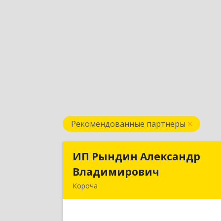
Рекомендованные партнеры
ИП Рындин Александр
ИП Рындин Александ
Владимирович
Владимирови
Короча
309 201, Белгородская обл
Корочанский р-н, Дальняя Игуменк
с, Кураковка ул, дом № 7