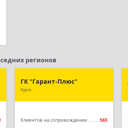
1
е
седних регионов
н
ГК "Гарант-Плюс"
ГК "Гарант-Плюс"
Курск
,
305035, Курская обл, Курск г,
1
Овечкина ул, дом № 14, пом.1
е
Подробнее
9
Клиентов на сопровождении
565