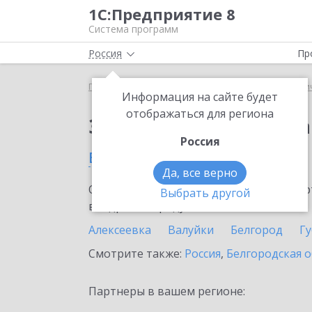
1С:Предприятие 8
Система программ
Россия
Пр
Главная
Сервисы ИТС
1С:Распознавание перви
Информация на сайте будет
отображаться для региона
Заказать 1С:Распозн
Россия
в Короче
Да, все верно
Ознакомьтесь с информационными карт
Выбрать другой
внедрение продукта.
Алексеевка
Валуйки
Белгород
Г
Смотрите также:
Россия
,
Белгородская о
Партнеры в вашем регионе: