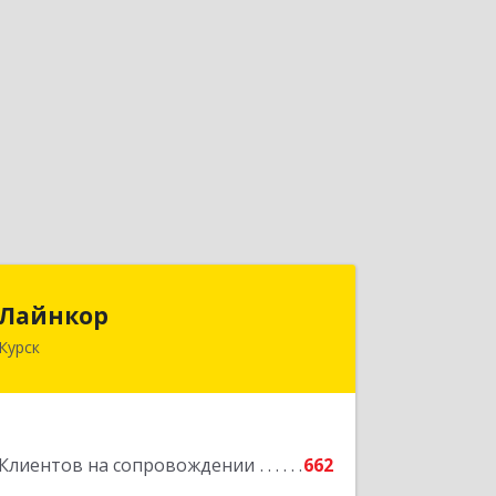
Лайнкор
Лайнкор
Курск
305021, Курская обл, Курск г, Победы
пр-кт, дом № 10, оф.№64
Подробнее
Клиентов на сопровождении
662