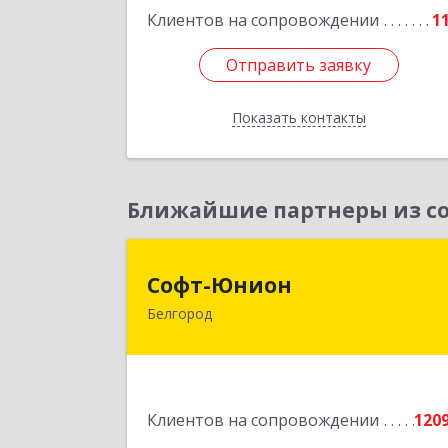
Клиентов на сопровождении
1
Подробне
Отправить заявку
Отправить заявку
Показать контакты
Назад
Ближайшие партнеры из со
Софт-Юнио
Софт-Юнион
Белгород
308014, Белгородская обл, Белгород г
Садовая ул, дом № 3а, оф.4/
Подробне
Клиентов на сопровождении
120