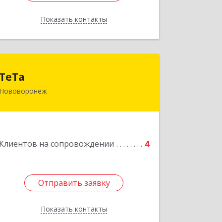
Показать контакты
Назад
ТеТа
ТеТа
Нововоронеж
396 073, Нововоронеж г, а/я, дом № 30
Подробнее
Клиентов на сопровождении
4
Отправить заявку
Отправить заявку
Показать контакты
Назад