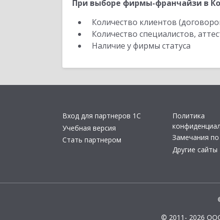
При выборе фирмы-франчайзи в Ко
Количество клиентов (договоро
Количество специалистов, атте
Наличие у фирмы статуса
Вход для партнеров 1С
Политика
конфиденциа
Учебная версия
Замечания по
Стать партнером
Другие сайты
© 2011- 2026 ОО