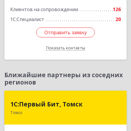
Подробнее
Клиентов на сопровождении
126
1С:Специалист
20
Отправить заявку
Отправить заявку
Показать контакты
Назад
Ближайшие партнеры из соседних
регионов
1С:Первый Бит, Томск
1С:Первый Бит, Томск
Томск
634041, Томская обл, Томск г, Кирова пр-кт,
дом № 51А, оф.508