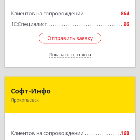
Подробнее
Клиентов на сопровождении
864
1С:Специалист
96
Отправить заявку
Отправить заявку
Показать контакты
Назад
Софт-Инфо
Софт-Инфо
Прокопьевск
653039, Кемеровская область - Кузбасс,
Прокопьевск г, Институтская ул, дом № 9а,
оф.15
Подробнее
Клиентов на сопровождении
168