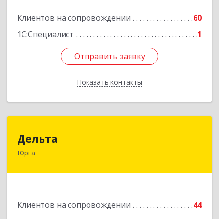
Подробнее
Клиентов на сопровождении
60
1С:Специалист
1
Отправить заявку
Отправить заявку
Показать контакты
Назад
Дельта
Дельта
Юрга
652050, Кемеровская область - Кузбасс обл,
Юрга г, Ленинградская ул, дом № 52, оф.32
Подробнее
Клиентов на сопровождении
44