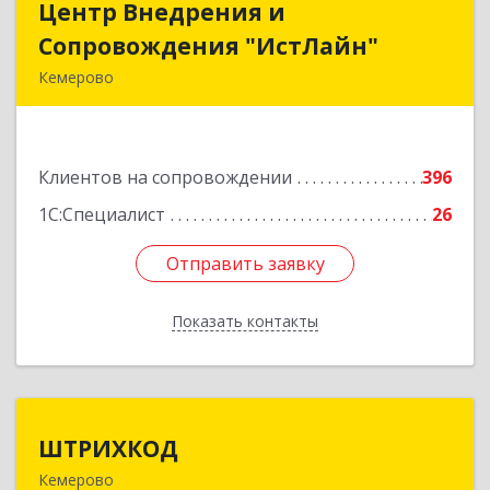
Центр Внедрения и
Центр Внедрения и
Сопровождения "ИстЛайн"
Сопровождения "ИстЛайн"
Кемерово
650000, Кемеровская область - Кузбасс обл, г.о.
Кемеровский, Кемерово г, Мичурина ул, дом №
13А, этаж 3, пом.2, оф.301
Клиентов на сопровождении
396
Подробнее
1С:Специалист
26
Отправить заявку
Отправить заявку
Показать контакты
Назад
ШТРИХКОД
ШТРИХКОД
Кемерово
650043, Кемеровская область - Кузбасс обл,