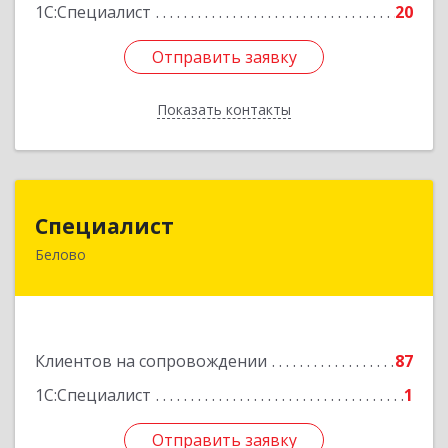
1С:Специалист
20
Отправить заявку
Отправить заявку
Показать контакты
Назад
Специалист
Специалист
Белово
Кемеровская обл, Белово г, Ленина ул, дом №
31-2
Подробнее
Клиентов на сопровождении
87
1С:Специалист
1
Отправить заявку
Отправить заявку