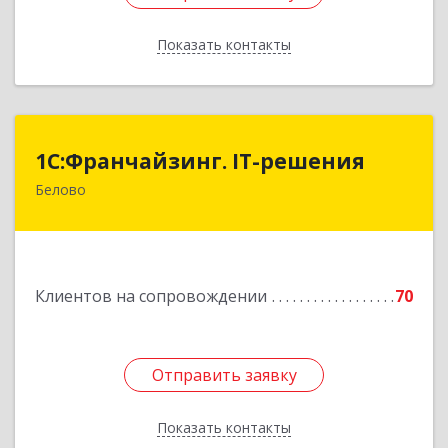
Показать контакты
Назад
1С:Франчайзинг. IT-решения
1С:Франчайзинг. IT-решения
Белово
652600, Кемеровская обл, Белово г,
Железнодорожный пер, дом № 27
Подробнее
Клиентов на сопровождении
70
Отправить заявку
Отправить заявку
Показать контакты
Назад