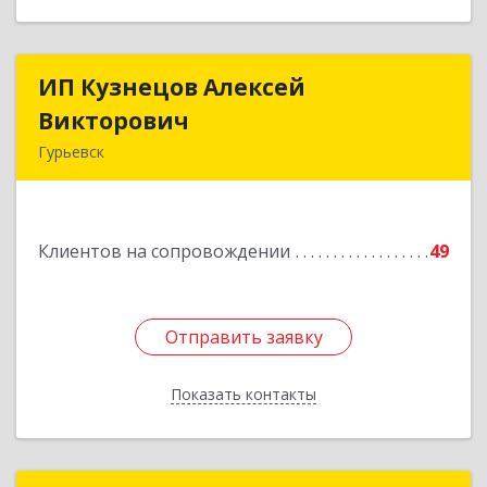
ИП Кузнецов Алексей
ИП Кузнецов Алексей
Викторович
Викторович
Гурьевск
652780, Кемеровская обл, Гурьевский р-н,
Гурьевск г, Суворова ул, дом № 32
Клиентов на сопровождении
49
Подробнее
Отправить заявку
Отправить заявку
Показать контакты
Назад