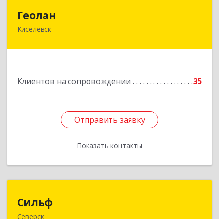
Геолан
Геолан
Киселевск
652700, Кемеровская обл, Киселевск г,
Транспортная ул, дом № 54
Подробнее
Клиентов на сопровождении
35
Отправить заявку
Отправить заявку
Показать контакты
Назад
Сильф
Сильф
Северск
636000, Томская обл, Северск г, Спортивная ул,