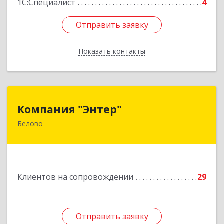
1С:Специалист
4
Отправить заявку
Отправить заявку
Показать контакты
Назад
Компания "Энтер"
Компания "Энтер"
Белово
652600, Кемеровская обл, Белово г, Почтовый
пер, дом № 2, пом.2
Подробнее
Клиентов на сопровождении
29
Отправить заявку
Отправить заявку