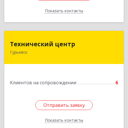
Показать контакты
Назад
Технический центр
Технический центр
Гурьевск
652780, Кемеровская область - Кузбасс,
Гурьевский р-н, Гурьевск г, Кирова ул, дом № 6
Подробнее
Клиентов на сопровождении
6
Отправить заявку
Отправить заявку
Показать контакты
Назад