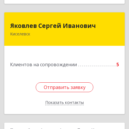
Яковлев Сергей Иванович
Яковлев Сергей Иванович
Киселевск
650002, Кемеровская обл, г.Кемерово, пр-т
Шахтеров, дом № 90, кв.104
Подробнее
Клиентов на сопровождении
5
Отправить заявку
Отправить заявку
Показать контакты
Назад