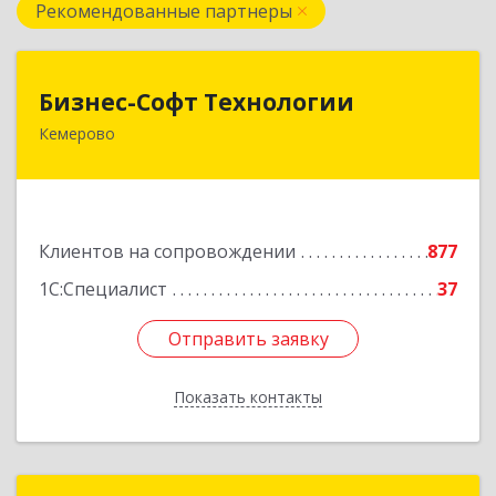
Рекомендованные партнеры
Бизнес-Софт Технологии
Бизнес-Софт Технологии
Кемерово
650992, Кемеровская область - Кузбасс обл,
Кемерово г, Советский пр-кт, дом № 2/8, оф.401
Подробнее
Клиентов на сопровождении
877
1С:Специалист
37
Отправить заявку
Отправить заявку
Показать контакты
Назад