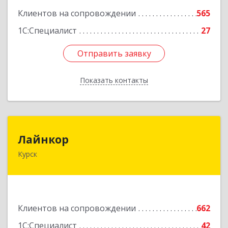
Клиентов на сопровождении
565
1С:Специалист
27
Отправить заявку
Отправить заявку
Показать контакты
Назад
Лайнкор
Лайнкор
Курск
305021, Курская обл, Курск г, Победы пр-кт, дом
№ 10, оф.№64
Подробнее
Клиентов на сопровождении
662
1С:Специалист
42