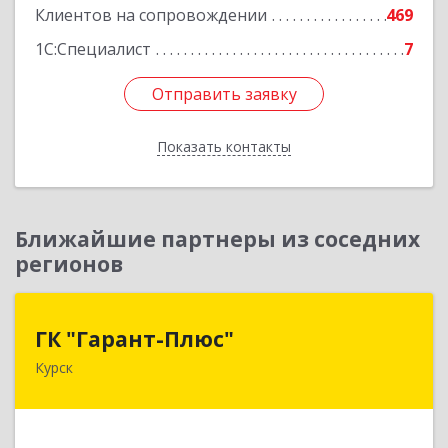
Клиентов на сопровождении
469
1С:Специалист
7
Отправить заявку
Отправить заявку
Показать контакты
Назад
Ближайшие партнеры из соседних
регионов
ГК "Гарант-Плюс"
ГК "Гарант-Плюс"
Курск
305035, Курская обл, Курск г, Овечкина ул, дом
№ 14, пом.1
Подробнее