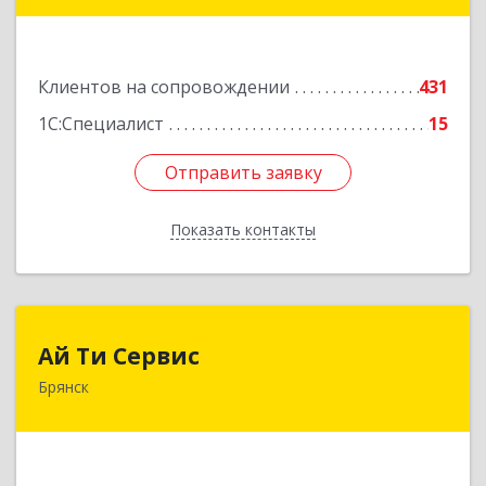
дом № 4, оф.307
Подробнее
Клиентов на сопровождении
431
1С:Специалист
15
Отправить заявку
Отправить заявку
Показать контакты
Назад
Ай Ти Сервис
Ай Ти Сервис
Брянск
241035, Брянская обл, Брянск г, Брянской
Пролетарской Дивизии ул, дом № 9
Подробнее