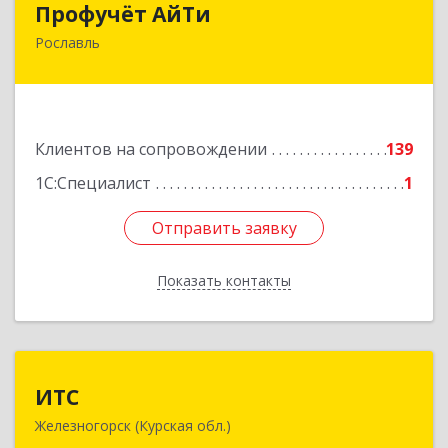
Профучёт АйТи
Рославль
216500, Смоленская обл, Рославльский р-н,
Рославль г, Урицкого ул, дом № 13, кв.4
Подробнее
Клиентов на сопровождении
139
1С:Специалист
1
Отправить заявку
Отправить заявку
Показать контакты
Назад
ИТС
ИТС
Железногорск (Курская обл.)
307178, Курская обл, Железногорск г,