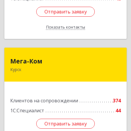
Отправить заявку
Отправить заявку
Показать контакты
Назад
Мега-Ком
Мега-Ком
Курск
305001, Курская обл, Курск г, Красной Армии ул,
дом № 23 А
Подробнее
Клиентов на сопровождении
374
1С:Специалист
44
Отправить заявку
Отправить заявку