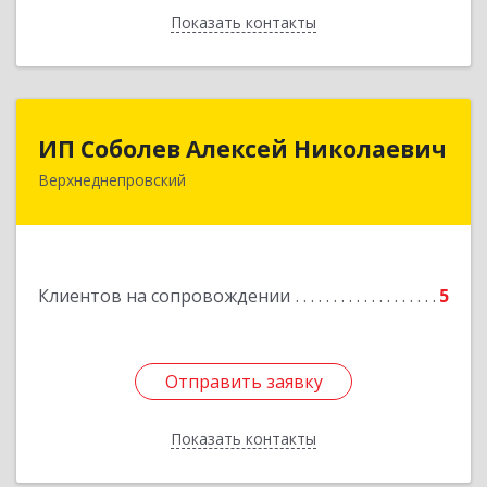
Показать контакты
Назад
ИП Соболев Алексей Николаевич
ИП Соболев Алексей Николаевич
Верхнеднепровский
Подробнее
Клиентов на сопровождении
5
Отправить заявку
Отправить заявку
Показать контакты
Назад