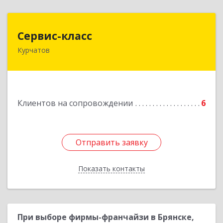
Сервис-класс
Сервис-класс
Курчатов
307251, Курская обл, Курчатовский р-н,
Курчатов г, Коммунистический пр-т, дом № 30,
корпус А
Подробнее
Клиентов на сопровождении
6
Отправить заявку
Отправить заявку
Показать контакты
Назад
При выборе фирмы-франчайзи в Брянске,