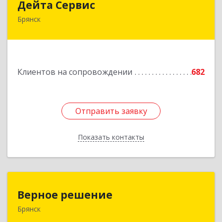
Дейта Сервис
Брянск
241035, Брянская обл, Брянск г, Ульянова ул,
дом № 4, оф.403
Подробнее
Клиентов на сопровождении
682
Отправить заявку
Отправить заявку
Показать контакты
Назад
Верное решение
Верное решение
Брянск
241035, Брянская обл, Брянск г, Ульянова ул,