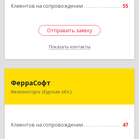
Клиентов на сопровождении
55
Подробнее
Отправить заявку
Отправить заявку
Показать контакты
Назад
ФерраСофт
ФерраСофт
Железногорск (Курская обл.)
307179, Курская обл, Железногорск г, Ленина ул,
дом № 92, корпус 1, оф.2-34
Подробнее
Клиентов на сопровождении
47