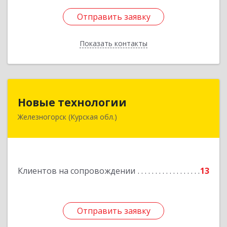
Отправить заявку
Отправить заявку
Показать контакты
Назад
Новые технологии
Новые технологии
Железногорск (Курская обл.)
307170, Курская обл, Железногорский р-н,
Железногорск г, Автолюбителей пер, дом № 5,
офис 7
Подробнее
Клиентов на сопровождении
13
Отправить заявку
Отправить заявку