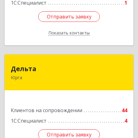
1С:Специалист
1
Отправить заявку
Отправить заявку
Показать контакты
Назад
Дельта
Дельта
Юрга
652050, Кемеровская область - Кузбасс обл,
Юрга г, Ленинградская ул, дом № 52, оф.32
Подробнее
Клиентов на сопровождении
44
1С:Специалист
4
Отправить заявку
Отправить заявку