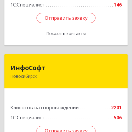
1С:Специалист
146
Отправить заявку
Отправить заявку
Показать контакты
Назад
ИнфоСофт
ИнфоСофт
Новосибирск
630091, Новосибирская обл, Новосибирск г,
Крылова ул, дом № 31
Подробнее
Клиентов на сопровождении
2201
1С:Специалист
506
Отправить заявку
Отправить заявку