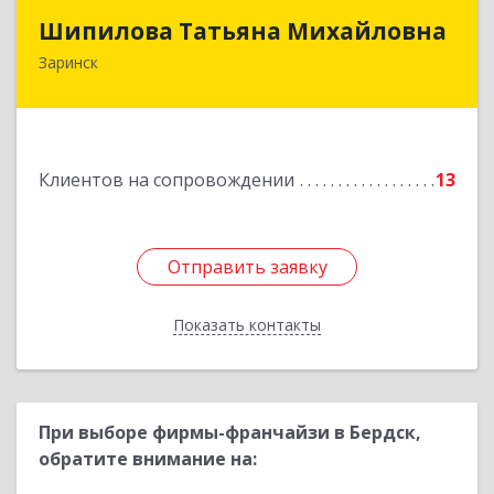
Шипилова Татьяна Михайловна
Шипилова Татьяна Михайловна
Заринск
Подробнее
Клиентов на сопровождении
13
Отправить заявку
Отправить заявку
Показать контакты
Назад
При выборе фирмы-франчайзи в Бердск,
обратите внимание на: