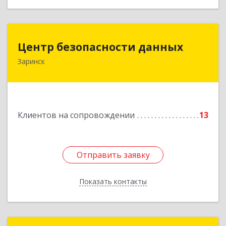
Центр безопасности данных
Центр безопасности данных
Заринск
659100, Алтайский край, Заринск г, Таратынова
ул, дом № 11, кв.9
Подробнее
Клиентов на сопровождении
13
Отправить заявку
Отправить заявку
Показать контакты
Назад