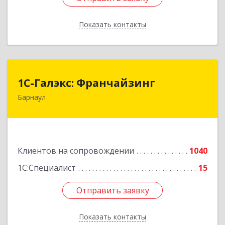
Показать контакты
Назад
1С-Галэкс: Франчайзинг
1С-Галэкс: Франчайзинг
Барнаул
656015, Алтайский край, Барнаул г, Деповская
ул, дом № 7, каб.А-105
Подробнее
Клиентов на сопровождении
1040
1С:Специалист
15
Отправить заявку
Отправить заявку
Показать контакты
Назад