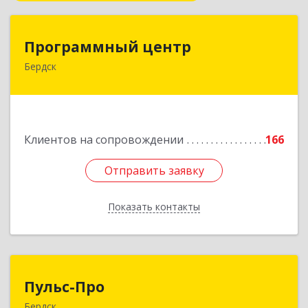
Программный центр
Программный центр
Бердск
633004, Новосибирская обл, Бердск г,
Химзаводская ул, дом № 9/4
Подробнее
Клиентов на сопровождении
166
Отправить заявку
Отправить заявку
Показать контакты
Назад
Пульс-Про
Пульс-Про
Бердск