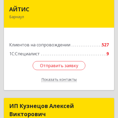
АЙТИС
АЙТИС
Барнаул
656067, Алтайский край, Барнаул г, Взлетная ул,
дом № 65
Подробнее
Клиентов на сопровождении
527
1С:Специалист
9
Отправить заявку
Отправить заявку
Показать контакты
Назад
ИП Кузнецов Алексей
ИП Кузнецов Алексей
Викторович
Викторович