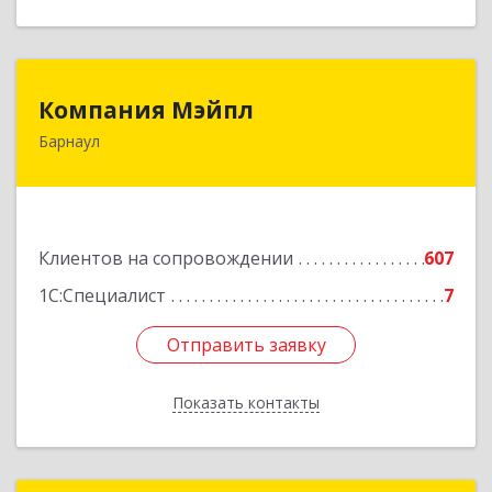
Компания Мэйпл
Компания Мэйпл
Барнаул
656038, Алтайский край, Барнаул г,
Комсомольский пр-кт, дом № 112
Подробнее
Клиентов на сопровождении
607
1С:Специалист
7
Отправить заявку
Отправить заявку
Показать контакты
Назад