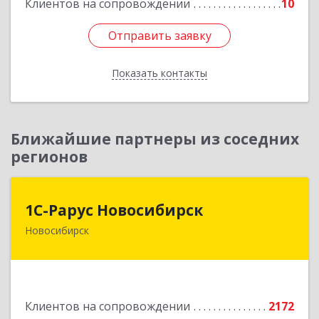
Клиентов на сопровождении
10
Отправить заявку
Отправить заявку
Показать контакты
Назад
Ближайшие партнеры из соседних
регионов
1С-Рарус Новосибирск
1С-Рарус Новосибирск
Новосибирск
630015, Новосибирская обл, Новосибирск г,
Планетная ул, дом № 30,производственный
корпус 2Б, пом.5а
Подробнее
Клиентов на сопровождении
2172