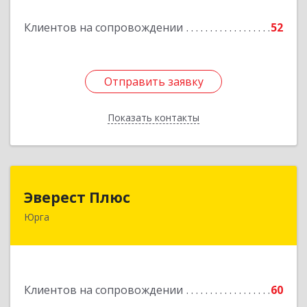
Подробнее
Клиентов на сопровождении
52
Отправить заявку
Отправить заявку
Показать контакты
Назад
Эверест Плюс
Эверест Плюс
Юрга
652055, Кемеровская обл, Юрга г, Московская
ул, дом № 9, оф.1
Подробнее
Клиентов на сопровождении
60