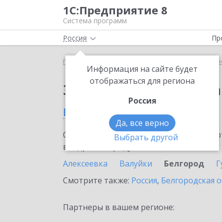
1С:Предприятие 8
Система программ
Россия
Пр
Главная
Сервисы ИТС
1С:Распознавание перви
Информация на сайте будет
отображаться для региона
Заказать 1С:Распозн
Россия
в Белгороде
Да, все верно
Ознакомьтесь с информационными карт
Выбрать другой
внедрение продукта.
Алексеевка
Валуйки
Белгород
Г
Смотрите также:
Россия
,
Белгородская о
Партнеры в вашем регионе: