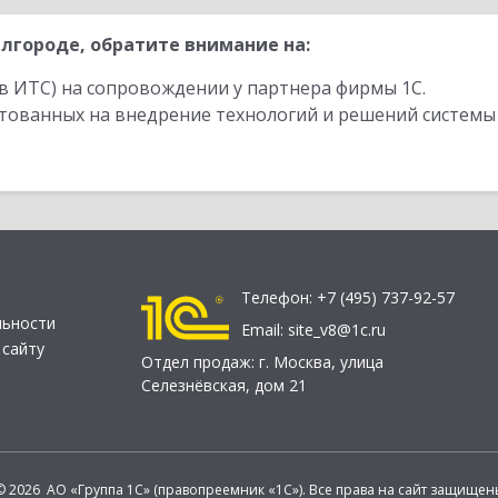
лгороде, обратите внимание на:
в ИТС) на сопровождении у партнера фирмы 1С.
стованных на внедрение технологий и решений системы
Телефон:
+7 (495) 737-92-57
льности
Email:
site_v8@1c.ru
 сайту
Отдел продаж:
г. Москва
,
улица
Селезнёвская, дом 21
© 2026 АО «Группа 1С» (правопреемник «1С»). Все права на сайт защищен