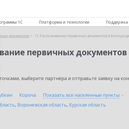
ограммы 1С
Платформа и технологии
Поддержка 
чных документов
1С:Распознавание первичных документов в Белгород
авание первичных документов
очками, выберите партнёра и отправьте заявку на ко
убкин
Короча
Показать все населенные
пункты
бласть
,
Воронежская область
,
Курская область