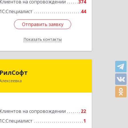
Клиентов на сопровождении
374
1С:Специалист
44
Отправить заявку
Отправить заявку
Показать контакты
Назад
РилСофт
РилСофт
Алексеевка
309850, Белгородская обл,
Алексеевский р-н, Алексеевка г, 1-й
Мостовой пер, дом № 5А
Подробнее
Клиентов на сопровождении
22
1С:Специалист
1