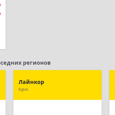
9
9
седних регионов
"
Лайнкор
Лайнкор
Курск
,
305021, Курская обл, Курск г, Победы
1
пр-кт, дом № 10, оф.№64
е
Подробнее