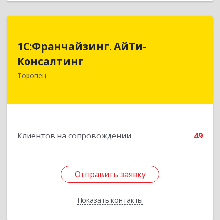
1С:Франчайзинг. АйТи-
1С:Франчайзинг. АйТи-
Консалтинг
Консалтинг
172840, Тверская обл, Торопец г, Гоголя ул,
Торопец
дом № 13
Подробнее
Клиентов на сопровождении
49
Отправить заявку
Отправить заявку
Показать контакты
Назад