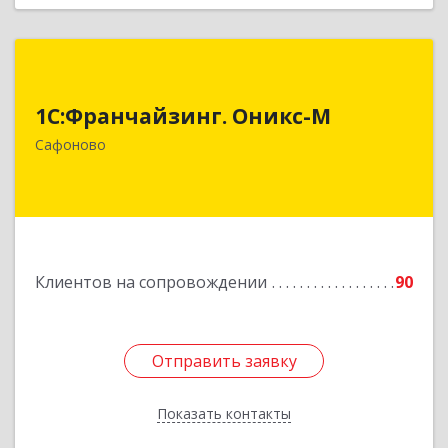
1С:Франчайзинг. Оникс-М
1С:Франчайзинг. Оникс-М
215500, Смоленская обл, Сафоновский р-н,
Сафоново г, Революционная ул, дом № 9а
Сафоново
Подробнее
Клиентов на сопровождении
90
Отправить заявку
Отправить заявку
Показать контакты
Назад