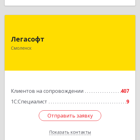
Легасофт
Легасофт
214018, Смоленская обл, Смоленск г, Ново-
Рославльская ул, дом № 13
Смоленск
Подробнее
Клиентов на сопровождении
407
1С:Специалист
9
Отправить заявку
Отправить заявку
Показать контакты
Назад