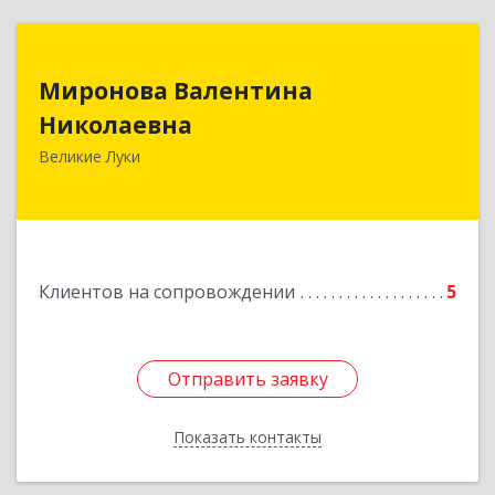
Миронова Валентина
Миронова Валентина
Николаевна
Николаевна
Великие Луки
Подробнее
Клиентов на сопровождении
5
Отправить заявку
Отправить заявку
Показать контакты
Назад