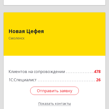
Новая Цефея
Новая Цефея
214018, Смоленская обл, Смоленск г, Раевского
ул, дом № 10
Смоленск
Подробнее
Клиентов на сопровождении
478
1С:Специалист
26
Отправить заявку
Отправить заявку
Показать контакты
Назад