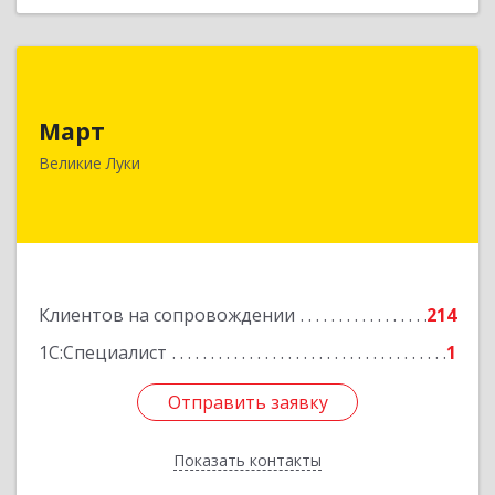
Март
Март
182113, Псковская обл, Великие Луки г,
Ботвина ул, дом № 17 А, пом.1003
Великие Луки
Подробнее
Клиентов на сопровождении
214
1С:Специалист
1
Отправить заявку
Отправить заявку
Показать контакты
Назад