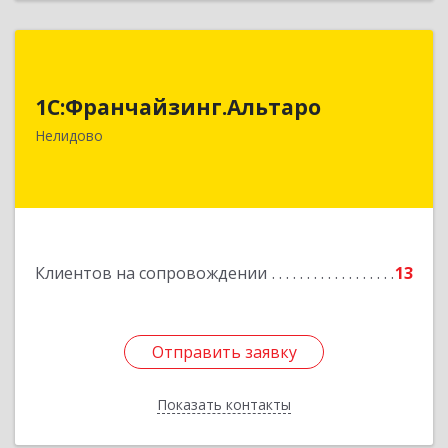
1С:Франчайзинг.Альтаро
1С:Франчайзинг.Альтаро
172527, Тверская обл, Нелидово г, Матросова
ул, дом № 22, оф.1
Нелидово
Подробнее
Клиентов на сопровождении
13
Отправить заявку
Отправить заявку
Показать контакты
Назад