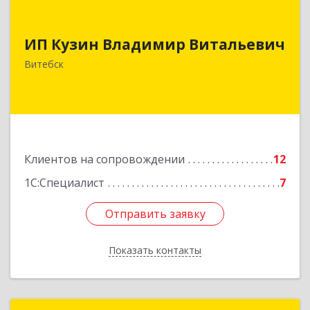
ИП Кузин Владимир Витальевич
ИП Кузин Владимир Витальевич
Беларусь, 210001, г.Витебск, ул. Ильинского,
д.31, кв.77
Витебск
Подробнее
Клиентов на сопровождении
12
1С:Специалист
7
Отправить заявку
Отправить заявку
Показать контакты
Назад