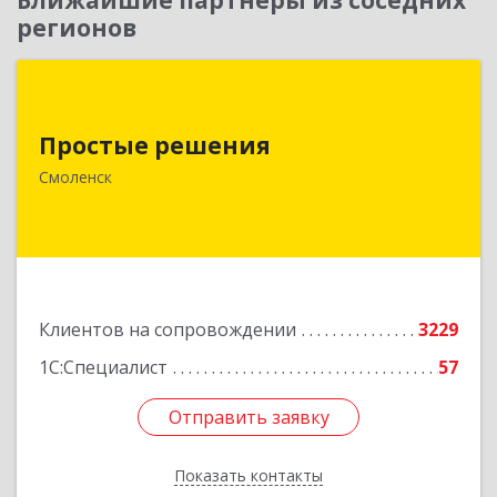
Ближайшие партнеры из соседних
регионов
Простые решения
Простые решения
214015, Смоленская обл, Смоленск г, Большая
Краснофлотская ул, дом № 17
Смоленск
Подробнее
Клиентов на сопровождении
3229
1С:Специалист
57
Отправить заявку
Отправить заявку
Показать контакты
Назад