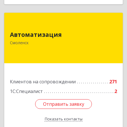
Автоматизация
Автоматизация
214019, Смоленская обл, Смоленск г, Марии
Октябрьской ул, дом № 16, оф.107
Смоленск
Подробнее
Клиентов на сопровождении
271
1С:Специалист
2
Отправить заявку
Отправить заявку
Показать контакты
Назад