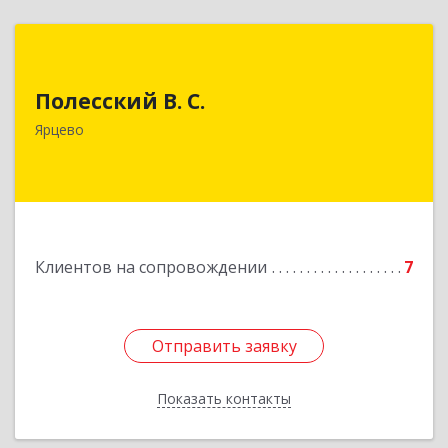
Полесский В. С.
Полесский В. С.
215800,Смоленская обл. г. Ярцево,
ул.Краснофлотская д.30
Ярцево
Подробнее
Клиентов на сопровождении
7
Отправить заявку
Отправить заявку
Показать контакты
Назад