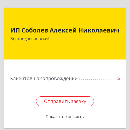
ИП Соболев Алексей Николаевич
ИП Соболев Алексей Николаевич
Подробнее
Верхнеднепровский
Клиентов на сопровождении
5
Отправить заявку
Отправить заявку
Показать контакты
Назад