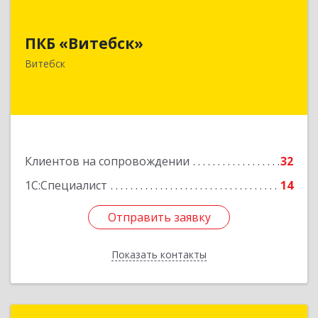
ПКБ «Витебск»
ПКБ «Витебск»
Республика Беларусь, 210026, г. Витебск, ул.
Замковая, д. 4-3, каб. 304
Витебск
Подробнее
Клиентов на сопровождении
32
1С:Специалист
14
Отправить заявку
Отправить заявку
Показать контакты
Назад