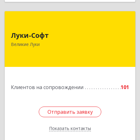
Луки-Софт
Луки-Софт
182113, Псковская обл, Великие Луки г,
Октябрьский пр-кт, дом № 56А, оф.2
Великие Луки
Подробнее
Клиентов на сопровождении
101
Отправить заявку
Отправить заявку
Показать контакты
Назад