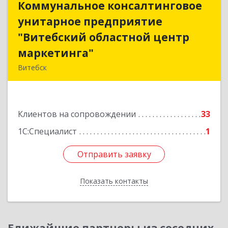
Коммунальное консалтинговое
Коммунальное консалтинговое
унитарное предприятие
унитарное предприятие
"Витебский областной центр
"Витебский областной центр
маркетинга"
маркетинга"
Витебск
Республика Беларусь, 210015, Витебская
область, г. Витебск, пр-д Гоголя, д. 5
Клиентов на сопровождении
33
Подробнее
1С:Специалист
1
Отправить заявку
Отправить заявку
Показать контакты
Назад