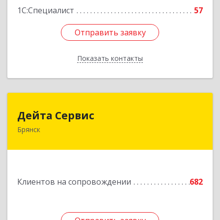
1С:Специалист
57
Отправить заявку
Отправить заявку
Показать контакты
Назад
Дейта Сервис
Дейта Сервис
Брянск
241035, Брянская обл, Брянск г, Ульянова ул,
дом № 4, оф.403
Подробнее
Клиентов на сопровождении
682