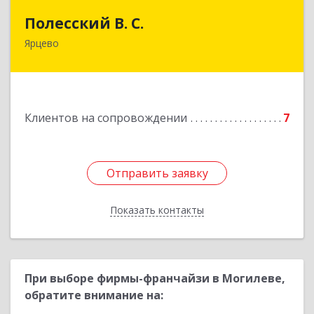
Полесский В. С.
Полесский В. С.
Ярцево
215800,Смоленская обл. г. Ярцево,
ул.Краснофлотская д.30
Подробнее
Клиентов на сопровождении
7
Отправить заявку
Отправить заявку
Показать контакты
Назад
При выборе фирмы-франчайзи в Могилеве,
обратите внимание на: