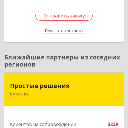
Отправить заявку
Отправить заявку
Показать контакты
Назад
Ближайшие партнеры из соседних
регионов
Простые решения
Простые решения
Смоленск
214015, Смоленская обл, Смоленск г, Большая
Краснофлотская ул, дом № 17
Подробнее
Клиентов на сопровождении
3229