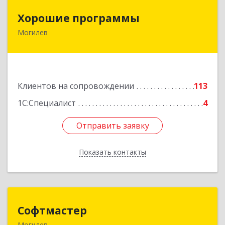
Хорошие программы
Хорошие программы
Могилев
Республика Беларусь, 212030, г. Могилев, ул.
Дзержинского, дом № 19, оф.84
Подробнее
Клиентов на сопровождении
113
1С:Специалист
4
Отправить заявку
Отправить заявку
Показать контакты
Назад
Софтмастер
Софтмастер
Могилев