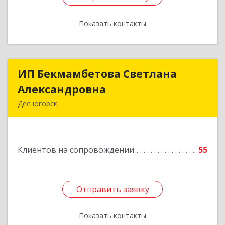
Показать контакты
Назад
ИП Бекмамбетова Светлана
ИП Бекмамбетова Светлана
Александровна
Александровна
Десногорск
216400, Смоленская обл, Десногорск г, 4-й мкр,
дом № 7, кв.11
Клиентов на сопровождении
55
Подробнее
Отправить заявку
Отправить заявку
Показать контакты
Назад