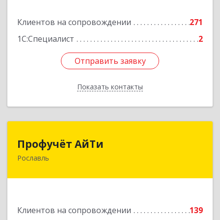
Подробнее
Клиентов на сопровождении
271
1С:Специалист
2
Отправить заявку
Отправить заявку
Показать контакты
Назад
Профучёт АйТи
Профучёт АйТи
Рославль
216500, Смоленская обл, Рославльский р-н,
Рославль г, Урицкого ул, дом № 13, кв.4
Подробнее
Клиентов на сопровождении
139