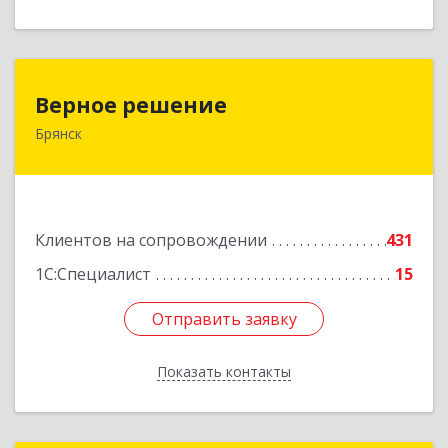
Верное решение
Верное решение
Брянск
241035, Брянская обл, Брянск г, Ульянова ул,
дом № 4, оф.307
Подробнее
Клиентов на сопровождении
431
1С:Специалист
15
Отправить заявку
Отправить заявку
Показать контакты
Назад