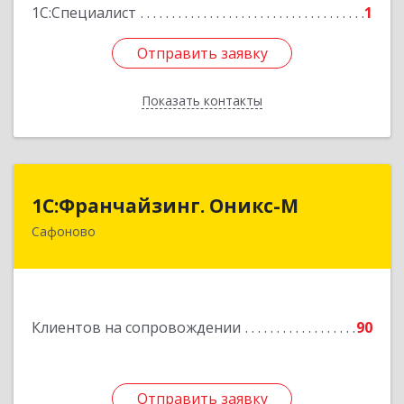
1С:Специалист
1
Отправить заявку
Отправить заявку
Показать контакты
Назад
1С:Франчайзинг. Оникс-М
1С:Франчайзинг. Оникс-М
Сафоново
215500, Смоленская обл, Сафоновский р-н,
Сафоново г, Революционная ул, дом № 9а
Подробнее
Клиентов на сопровождении
90
Отправить заявку
Отправить заявку