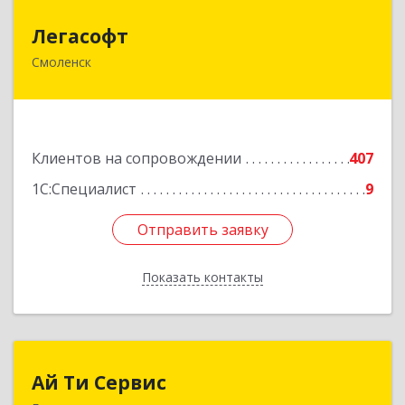
Легасофт
Легасофт
Смоленск
214018, Смоленская обл, Смоленск г, Ново-
Рославльская ул, дом № 13
Подробнее
Клиентов на сопровождении
407
1С:Специалист
9
Отправить заявку
Отправить заявку
Показать контакты
Назад
Ай Ти Сервис
Ай Ти Сервис