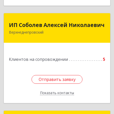
ИП Соболев Алексей Николаевич
ИП Соболев Алексей Николаевич
Верхнеднепровский
Подробнее
Клиентов на сопровождении
5
Отправить заявку
Отправить заявку
Показать контакты
Назад