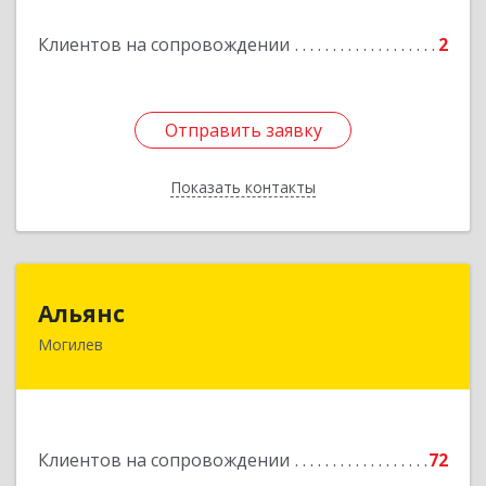
Подробнее
Клиентов на сопровождении
2
Отправить заявку
Отправить заявку
Показать контакты
Назад
Альянс
Альянс
Могилев
Беларусь, 212030, г.Могилев, ул.Ленинская, 7А
Подробнее
Клиентов на сопровождении
72