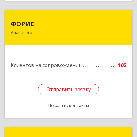
ФОРИС
ФОРИС
Алапаевск
624601, Свердловская обл, Алапаевск г, Ленина
ул, дом № 9
Подробнее
Клиентов на сопровождении
105
Отправить заявку
Отправить заявку
Показать контакты
Назад
ТЕРМИНАЛ-СЕРВИС