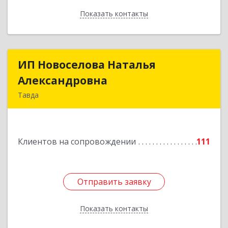
Показать контакты
Назад
ИП Новоселова Наталья
ИП Новоселова Наталья
Александровна
Александровна
Тавда
623950, Свердловская обл, Тавда г, 9 Мая ул,
дом № 4
Клиентов на сопровождении
111
Подробнее
Отправить заявку
Отправить заявку
Показать контакты
Назад