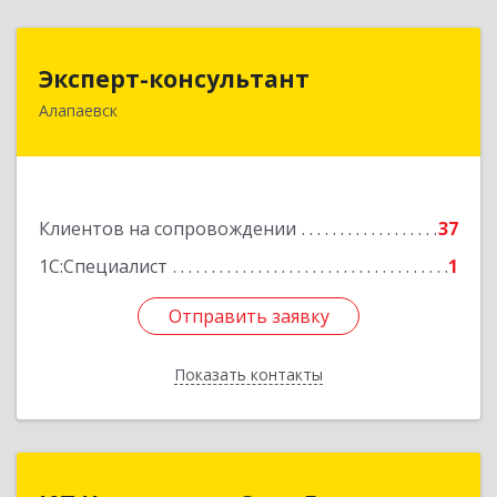
Эксперт-консультант
Эксперт-консультант
Алапаевск
624600, Свердловская обл, Алапаевск г,
Братьев Смольниковых ул, дом № 34-18
Подробнее
Клиентов на сопровождении
37
1С:Специалист
1
Отправить заявку
Отправить заявку
Показать контакты
Назад
ИП Чертовиков Олег Евгеньевич