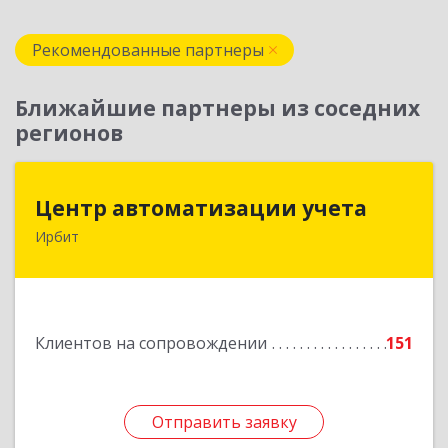
Рекомендованные партнеры
Ближайшие партнеры из соседних
регионов
Центр автоматизации учета
Центр автоматизации учета
Ирбит
623854, Свердловская обл, Ирбит г, Маршала
Жукова ул, дом № 3, кв.28
Подробнее
Клиентов на сопровождении
151
Отправить заявку
Отправить заявку