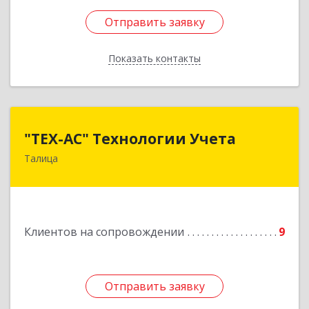
Отправить заявку
Отправить заявку
Показать контакты
Назад
"ТЕХ-АС" Технологии Учета
"ТЕХ-АС" Технологии Учета
Талица
623640, Свердловская обл, Талицкий р-н,
Талица г, Ленина ул, дом № 73, пом.9
Подробнее
Клиентов на сопровождении
9
Отправить заявку
Отправить заявку