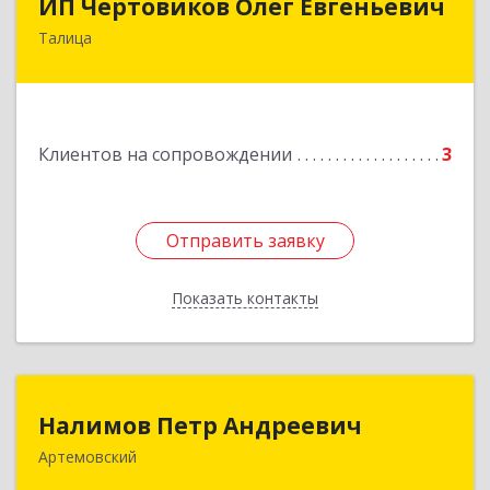
ИП Чертовиков Олег Евгеньевич
Талица
623640, Свердловская обл, Талица г, Ленина ул,
дом № 73, кв.31
Подробнее
Клиентов на сопровождении
3
Отправить заявку
Отправить заявку
Показать контакты
Назад
Налимов Петр Андреевич
Налимов Петр Андреевич
Артемовский
623780, Свердловская обл, Артемовский г,
Добролюбова ул, дом № 25