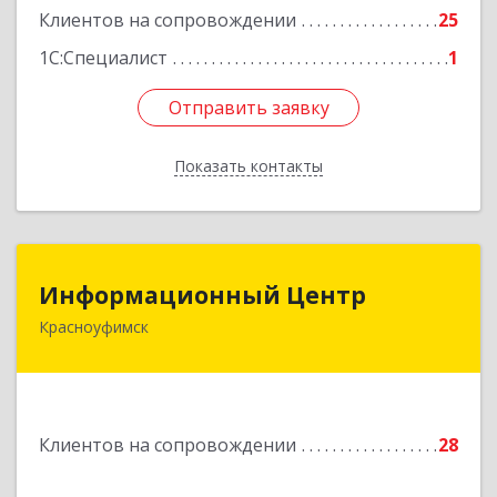
Клиентов на сопровождении
25
1С:Специалист
1
Отправить заявку
Отправить заявку
Показать контакты
Назад
Информационный Центр
Информационный Центр
Красноуфимск
623300, Свердловская обл, Красноуфимск г,
Мизерова ул, дом № 112А
Подробнее
Клиентов на сопровождении
28