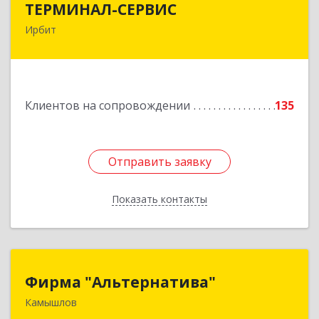
ТЕРМИНАЛ-СЕРВИС
Ирбит
623850, Свердловская обл, Ирбит г,
Пролетарская ул, дом № 7
Подробнее
Клиентов на сопровождении
135
Отправить заявку
Отправить заявку
Показать контакты
Назад
Фирма "Альтернатива"
Фирма "Альтернатива"
Камышлов
624860, Свердловская обл, Камышлов г, Ленина