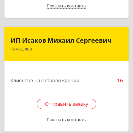
Показать контакты
Назад
ИП Исаков Михаил Сергеевич
ИП Исаков Михаил Сергеевич
Камышлов
624860, Свердловская обл, Камышлов г, Ленина
ул, дом № 20
Подробнее
Клиентов на сопровождении
16
Отправить заявку
Отправить заявку
Показать контакты
Назад